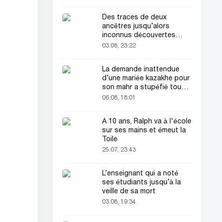
Des traces de deux
ancêtres jusqu’alors
inconnus découvertes
dans l’ADN humain
03.08, 23:22
La demande inattendue
d’une mariée kazakhe pour
son mahr a stupéfié tout
le monde
06.08, 18:01
À 10 ans, Ralph va à l'école
sur ses mains et émeut la
Toile
25.07, 23:43
L’enseignant qui a noté
ses étudiants jusqu’à la
veille de sa mort
03.08, 19:34