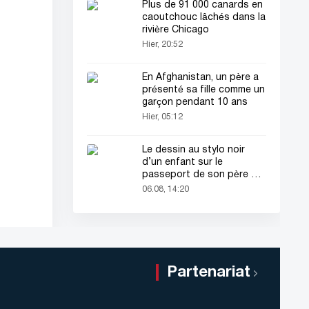
Plus de 91 000 canards en
caoutchouc lâchés dans la
rivière Chicago
Hier, 20:52
En Afghanistan, un père a
présenté sa fille comme un
garçon pendant 10 ans
Hier, 05:12
Le dessin au stylo noir
d’un enfant sur le
passeport de son père a
attiré tous les regards
06.08, 14:20
Partenariat