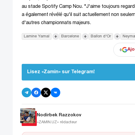
au stade Spotify Camp Nou. "J'aime toujours regar
a également révélé qu'il suit actuellement non seule
d'autres championnats majeurs.
+
+
+
Lamine Yamal
Barcelone
Ballon d'Or
Neyma
+
Ajo
Lisez «Zamin» sur Telegram!
Nodirbek Razzokov
«ZAMIN.UZ»
rédacteur