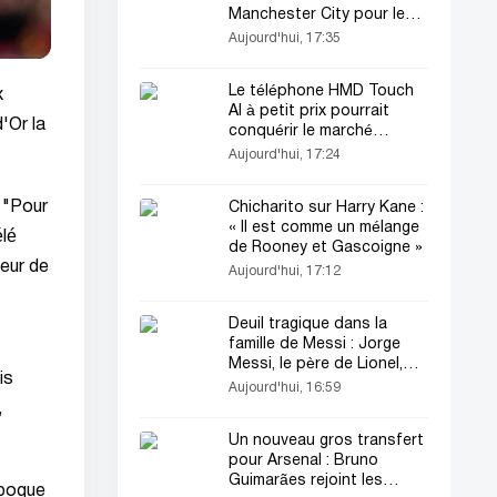
Manchester City pour le
transfert de Savinho
Aujourd'hui, 17:35
Le téléphone HMD Touch
x
AI à petit prix pourrait
d'Or la
conquérir le marché
mondial
Aujourd'hui, 17:24
 "Pour
Chicharito sur Harry Kane :
« Il est comme un mélange
élé
de Rooney et Gascoigne »
eur de
Aujourd'hui, 17:12
Deuil tragique dans la
famille de Messi : Jorge
Messi, le père de Lionel,
is
est décédé
Aujourd'hui, 16:59
,
Un nouveau gros transfert
pour Arsenal : Bruno
Guimarães rejoint les
époque