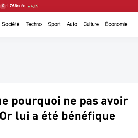
1 766
so'm
¥
▲
4,29
Société
Techno
Sport
Auto
Culture
Économie
e pourquoi ne pas avoir
Or lui a été bénéfique