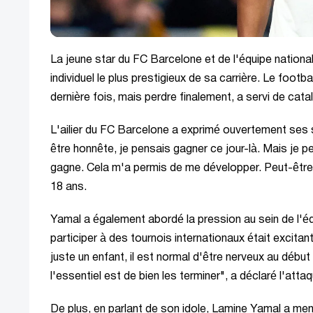
La jeune star du FC Barcelone et de l'équipe nation
individuel le plus prestigieux de sa carrière. Le footb
dernière fois, mais perdre finalement, a servi de ca
L'ailier du FC Barcelone a exprimé ouvertement ses
être honnête, je pensais gagner ce jour-là. Mais j
gagne. Cela m'a permis de me développer. Peut-être 
18 ans.
Yamal a également abordé la pression au sein de l'équ
participer à des tournois internationaux était excitan
juste un enfant, il est normal d'être nerveux au débu
l'essentiel est de bien les terminer", a déclaré l'atta
De plus, en parlant de son idole, Lamine Yamal a men