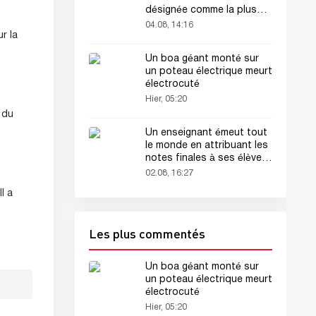
désignée comme la plus
belle femme du monde !
04.08, 14:16
r la
Un boa géant monté sur
un poteau électrique meurt
électrocuté
Hier, 05:20
 du
Un enseignant émeut tout
le monde en attribuant les
notes finales à ses élèves
avant sa mort
02.08, 16:27
l a
Les plus commentés
Un boa géant monté sur
un poteau électrique meurt
électrocuté
Hier, 05:20