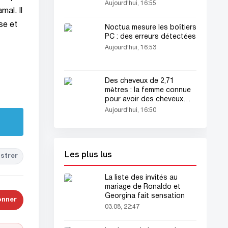
Gunners !
Aujourd'hui, 16:55
mal. Il
se et
Noctua mesure les boîtiers
PC : des erreurs détectées
Aujourd'hui, 16:53
Des cheveux de 2,71
mètres : la femme connue
pour avoir des cheveux
plus longs que sa taille
Aujourd'hui, 16:50
attire encore l’attention
Les plus lus
strer
La liste des invités au
mariage de Ronaldo et
Georgina fait sensation
onner
03.08, 22:47