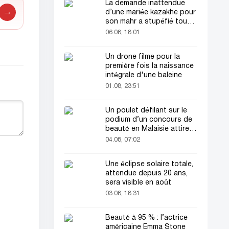
La demande inattendue
→
d’une mariée kazakhe pour
son mahr a stupéfié tout
le monde
06.08, 18:01
Un drone filme pour la
première fois la naissance
intégrale d'une baleine
01.08, 23:51
Un poulet défilant sur le
podium d’un concours de
beauté en Malaisie attire
l’attention du public
04.08, 07:02
Une éclipse solaire totale,
attendue depuis 20 ans,
sera visible en août
03.08, 18:31
Beauté à 95 % : l’actrice
américaine Emma Stone