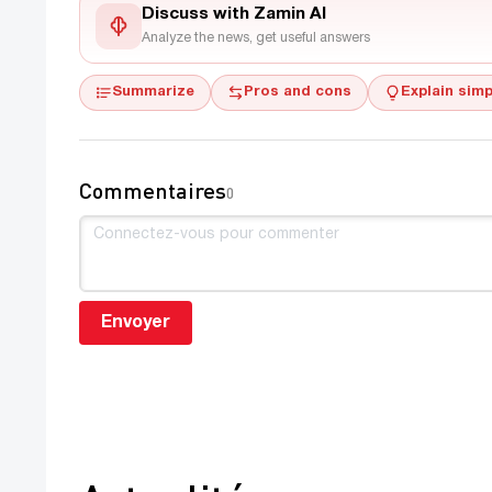
Discuss with Zamin AI
Analyze the news, get useful answers
Summarize
Pros and cons
Explain simp
Commentaires
0
Envoyer