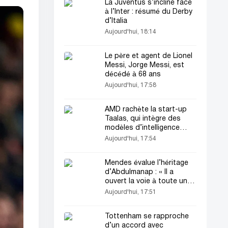
La Juventus s’incline face
à l’Inter : résumé du Derby
d’Italia
Aujourd'hui, 18:14
Le père et agent de Lionel
Messi, Jorge Messi, est
décédé à 68 ans
Aujourd'hui, 17:58
AMD rachète la start-up
Taalas, qui intègre des
modèles d’intelligence
artificielle
Aujourd'hui, 17:54
Mendes évalue l’héritage
d’Abdulmanap : « Il a
ouvert la voie à toute une
génération »
Aujourd'hui, 17:51
Tottenham se rapproche
d’un accord avec