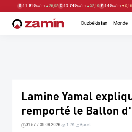
11 916
so'm
13 749
so'm
146
so'm
$
€
₽
▲
28,92
▲
32,19
▼
0,18
Ouzbékistan
Monde
Lamine Yamal expliqu
remporté le Ballon d'
01:57 / 09.06.2026
·
1.2K
·
Sport