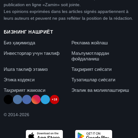
publication en ligne «Zamin» soit jointe.
Les opinions exprimées dans les articles signés appartiennent à
leurs auteurs et peuvent ne pas refléter la position de la rédaction.
БИЗНИНГ НАШРИЁТ
Биз ҳақимизда
Реклама жойлаш
Инвесторлар учун таклиф
Маълумотлардан
фойдаланиш
Ишга таклиф этамиз
Таҳририят сиёсати
Этика кодекси
Тузатишлар сиёсати
Таҳририят жамоаси
Эгалик ва молиялаштириш
+18
© 2014-
2026