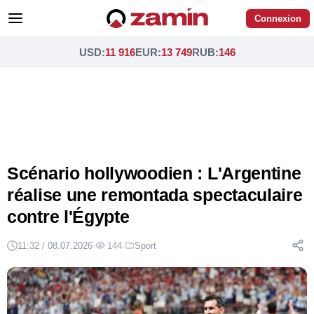
Connexion
USD
:
11 916
EUR
:
13 749
RUB
:
146
Scénario hollywoodien : L'Argentine
réalise une remontada spectaculaire
contre l'Égypte
11:32 / 08.07.2026
·
144
·
Sport