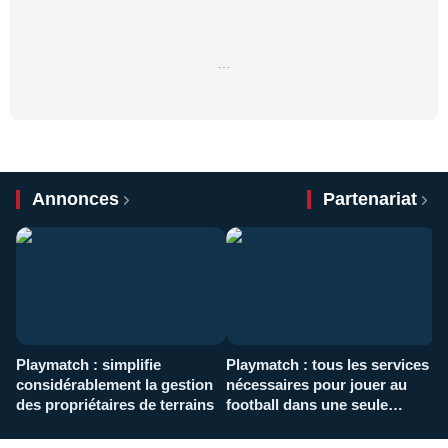
…
Annonces
Partenariat
Playmatch : simplifie
Playmatch : tous les services
C
considérablement la gestion
nécessaires pour jouer au
d
des propriétaires de terrains
football dans une seule
p
application
f