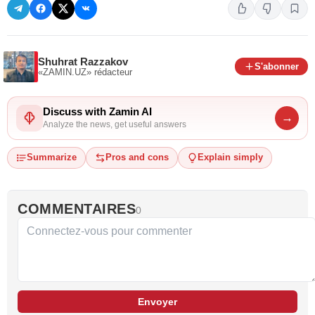
Shuhrat Razzakov
S'abonner
«ZAMIN.UZ»
rédacteur
Discuss with Zamin AI
→
Analyze the news, get useful answers
Summarize
Pros and cons
Explain simply
COMMENTAIRES
0
Envoyer