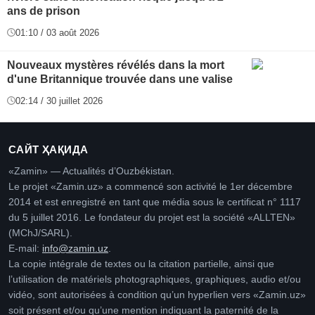
ans de prison
01:10 / 03 août 2026
Nouveaux mystères révélés dans la mort
d'une Britannique trouvée dans une valise
02:14 / 30 juillet 2026
САЙТ ҲАҚИДА
«Zamin» — Actualités d’Ouzbékistan.
Le projet «Zamin.uz» a commencé son activité le 1er décembre
2014 et est enregistré en tant que média sous le certificat n° 1117
du 5 juillet 2016. Le fondateur du projet est la société «ALLTEN»
(MChJ/SARL).
E-mail:
info@zamin.uz
.
La copie intégrale de textes ou la citation partielle, ainsi que
l’utilisation de matériels photographiques, graphiques, audio et/ou
vidéo, sont autorisées à condition qu’un hyperlien vers «Zamin.uz»
soit présent et/ou qu’une mention indiquant la paternité de la