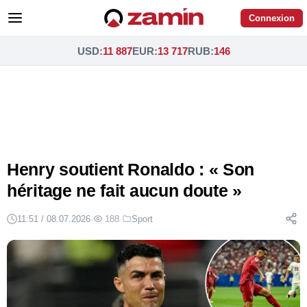
Connexion
USD
:
11 887
EUR
:
13 717
RUB
:
146
Henry soutient Ronaldo : « Son
héritage ne fait aucun doute »
11:51 / 08.07.2026
·
188
·
Sport