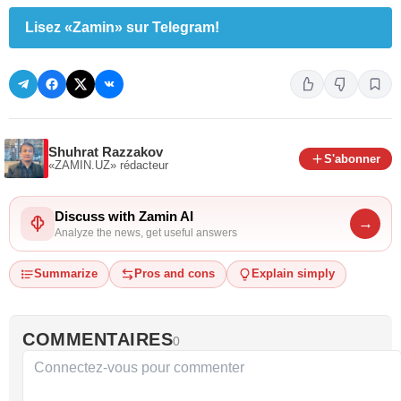
Lisez «Zamin» sur Telegram!
Shuhrat Razzakov
S'abonner
«ZAMIN.UZ»
rédacteur
Discuss with Zamin AI
→
Analyze the news, get useful answers
Summarize
Pros and cons
Explain simply
COMMENTAIRES
0