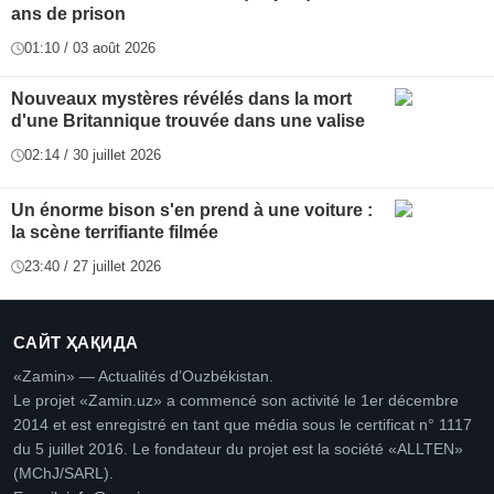
ans de prison
01:10 / 03 août 2026
Nouveaux mystères révélés dans la mort
d'une Britannique trouvée dans une valise
02:14 / 30 juillet 2026
Un énorme bison s'en prend à une voiture :
la scène terrifiante filmée
23:40 / 27 juillet 2026
САЙТ ҲАҚИДА
«Zamin» — Actualités d’Ouzbékistan.
Le projet «Zamin.uz» a commencé son activité le 1er décembre
2014 et est enregistré en tant que média sous le certificat n° 1117
du 5 juillet 2016. Le fondateur du projet est la société «ALLTEN»
(MChJ/SARL).