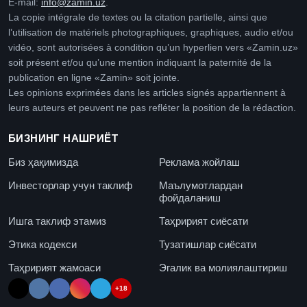
E-mail:
info@zamin.uz
.
La copie intégrale de textes ou la citation partielle, ainsi que
l’utilisation de matériels photographiques, graphiques, audio et/ou
vidéo, sont autorisées à condition qu’un hyperlien vers «Zamin.uz»
soit présent et/ou qu’une mention indiquant la paternité de la
publication en ligne «Zamin» soit jointe.
Les opinions exprimées dans les articles signés appartiennent à
leurs auteurs et peuvent ne pas refléter la position de la rédaction.
БИЗНИНГ НАШРИЁТ
Биз ҳақимизда
Реклама жойлаш
Инвесторлар учун таклиф
Маълумотлардан
фойдаланиш
Ишга таклиф этамиз
Таҳририят сиёсати
Этика кодекси
Тузатишлар сиёсати
Таҳририят жамоаси
Эгалик ва молиялаштириш
+18