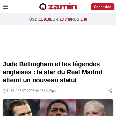
Connexion
USD
:
11 916
EUR
:
13 749
RUB
:
146
Jude Bellingham et les légendes
anglaises : la star du Real Madrid
atteint un nouveau statut
11:51 / 08.07.2026
·
232
·
Sport