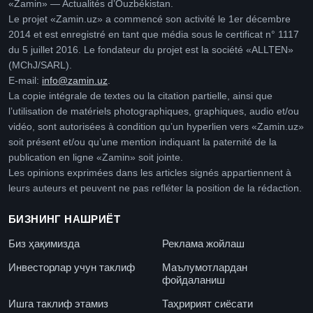
«Zamin» — Actualités d’Ouzbékistan.
Le projet «Zamin.uz» a commencé son activité le 1er décembre
2014 et est enregistré en tant que média sous le certificat n° 1117
du 5 juillet 2016. Le fondateur du projet est la société «ALLTEN»
(MChJ/SARL).
E-mail:
info@zamin.uz
.
La copie intégrale de textes ou la citation partielle, ainsi que
l’utilisation de matériels photographiques, graphiques, audio et/ou
vidéo, sont autorisées à condition qu’un hyperlien vers «Zamin.uz»
soit présent et/ou qu’une mention indiquant la paternité de la
publication en ligne «Zamin» soit jointe.
Les opinions exprimées dans les articles signés appartiennent à
leurs auteurs et peuvent ne pas refléter la position de la rédaction.
БИЗНИНГ НАШРИЁТ
Биз ҳақимизда
Реклама жойлаш
Инвесторлар учун таклиф
Маълумотлардан
фойдаланиш
Ишга таклиф этамиз
Таҳририят сиёсати