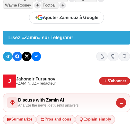
+
+
Wayne Rooney
Football
+
Ajouter Zamin.uz à Google
Lisez «Zamin» sur Telegram!
Jahongir Tursunov
J
S'abonner
«ZAMIN.UZ»
rédacteur
Discuss with Zamin AI
→
Analyze the news, get useful answers
Summarize
Pros and cons
Explain simply