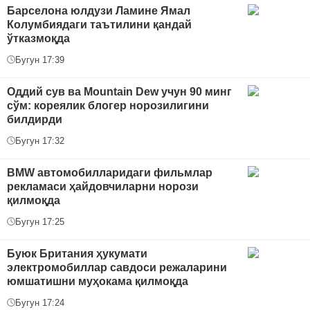
Барселона юлдузи Ламине Ямал
Колумбиядаги таътилини қандай
ўтказмоқда
Бугун 17:39
Оддий сув ва Mountain Dew учун 90 минг
сўм: кореялик блогер норозилигини
билдирди
Бугун 17:32
BMW автомобилларидаги фильмлар
рекламаси ҳайдовчиларни норози
қилмоқда
Бугун 17:25
Буюк Британия ҳукумати
электромобиллар савдоси режаларини
юмшатишни муҳокама қилмоқда
Бугун 17:24