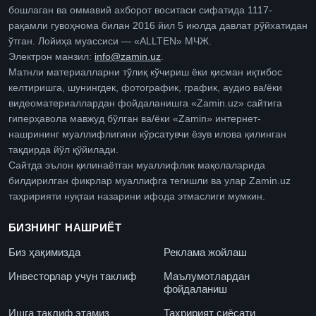
бошлаган ва оммавий ахборот воситаси сифатида 1117-
рақамли гувоҳнома билан 2016 йил 5 июлда давлат рўйхатидан
ўтган. Лойиҳа муассиси — «ALLTEN» МЧЖ.
Электрон манзил:
info@zamin.uz
.
Матнли материалларни тўлиқ кўчириш ёки қисман иқтибос
келтиришга, шунингдек, фотографик, график, аудио ва/ёки
видеоматериаллардан фойдаланишга «Zamin.uz» сайтига
гиперҳавола мавжуд бўлган ва/ёки «Zamin» интернет-
нашрининг муаллифлигини кўрсатувчи ёзув илова қилинган
тақдирда йўл қўйилади.
Сайтда эълон қилинаётган муаллифлик мақолаларида
билдирилган фикрлар муаллифга тегишли ва улар Zamin.uz
таҳририяти нуқтаи назарини ифода этмаслиги мумкин.
БИЗНИНГ НАШРИЁТ
Биз ҳақимизда
Реклама жойлаш
Инвесторлар учун таклиф
Маълумотлардан
фойдаланиш
Ишга таклиф этамиз
Таҳририят сиёсати