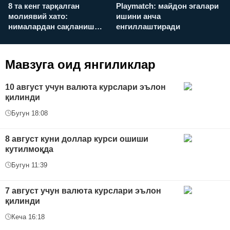
8 та кенг тарқалган
Playmatch: майдон эгалари
P
молиявий хато:
ишини анча
у
нималардан сақланиш
енгиллаштиради
х
керак?
Мавзуга оид янгиликлар
10 август учун валюта курслари эълон
қилинди
Бугун 18:08
8 август куни доллар курси ошиши
кутилмоқда
Бугун 11:39
7 август учун валюта курслари эълон
қилинди
Кеча 16:18