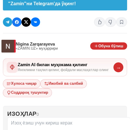
"Zamin"ни Telegram'да ўқинг!
Nigina Zarqarayeva
Обуна бўлиш
«ZAMIN.UZ»
муҳаррири
Zamin AI билан муҳокама қилинг
→
Янгиликни таҳлил қилинг, фойдали маслаҳатлар олинг
Хулоса чиқар
Ижобий ва салбий
Соддароқ тушунтир
ИЗОҲЛАР
0