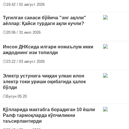
19:42 / 01 август 2026
Туғилган санаси бўйича "энг ақлли"
аёллар: Қайси турдаги ақли кучли?
20:06 / 31 июл 2026
Инсон ДНКсида илгари номаълум икки
аждоднинг изи топилди
23:22 / 03 август 2026
Электр устунига чиққан улкан илон
электр токи уриши оқибатида ҳалок
бўлди
Бугун 05:20
Қўлларида мактабга борадиган 10 ёшли
Ралф тармоқларда кўпчиликни
таъсирлантирди