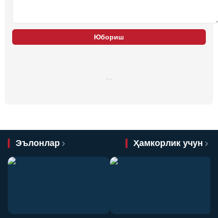
Юбориш
…
Эълонлар
Ҳамкорлик учун