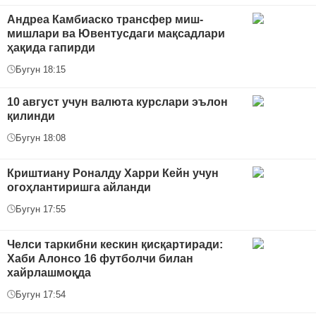
Андреа Камбиаско трансфер миш-
мишлари ва Ювентусдаги мақсадлари
ҳақида гапирди
Бугун 18:15
10 август учун валюта курслари эълон
қилинди
Бугун 18:08
Криштиану Роналду Харри Кейн учун
огоҳлантиришга айланди
Бугун 17:55
Челси таркибни кескин қисқартиради:
Хаби Алонсо 16 футболчи билан
хайрлашмоқда
Бугун 17:54