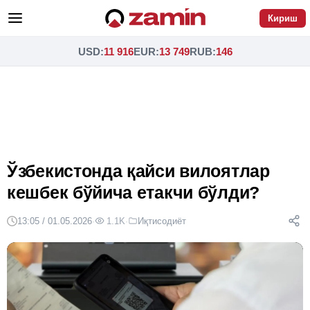
Кириш
USD
:
11 916
EUR
:
13 749
RUB
:
146
Ўзбекистонда қайси вилоятлар
кешбек бўйича етакчи бўлди?
13:05 / 01.05.2026
·
1.1K
·
Иқтисодиёт