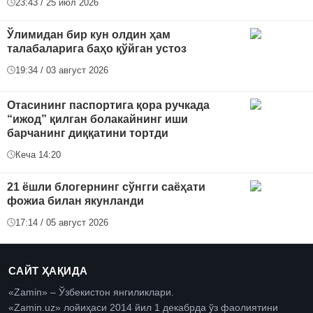
23:43 / 25 июл 2026
Ўлимидан бир кун олдин ҳам
талабаларига баҳо қўйган устоз
19:34 / 03 август 2026
Отасининг паспортига қора ручкада
“ижод” қилган болакайнинг иши
барчанинг диққатини тортди
Кеча 14:20
21 ёшли блогернинг сўнгги саёҳати
фожиа билан якунланди
17:14 / 05 август 2026
САЙТ ҲАҚИДА
«Zamin» – Ўзбекистон янгиликлари.
«Zamin.uz» лойиҳаси 2014 йил 1 декабрда ўз фаолиятини