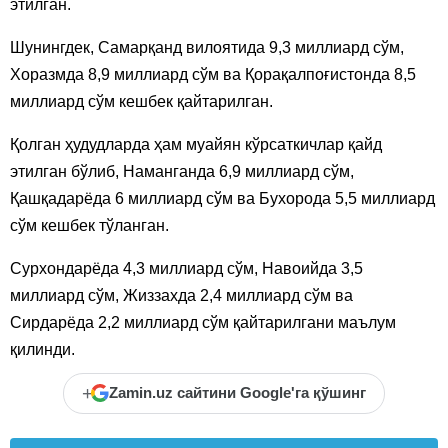
этилган.
Шунингдек, Самарқанд вилоятида 9,3 миллиард сўм,
Хоразмда 8,9 миллиард сўм ва Қорақалпоғистонда 8,5
миллиард сўм кешбек қайтарилган.
Қолган ҳудудларда ҳам муайян кўрсаткичлар қайд
этилган бўлиб, Наманганда 6,9 миллиард сўм,
Қашқадарёда 6 миллиард сўм ва Бухорода 5,5 миллиард
сўм кешбек тўланган.
Сурхондарёда 4,3 миллиард сўм, Навоийда 3,5
миллиард сўм, Жиззахда 2,4 миллиард сўм ва
Сирдарёда 2,2 миллиард сўм қайтарилгани маълум
қилинди.
+
Zamin.uz сайтини Google'га қўшинг