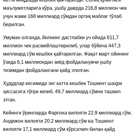
маълумотларига кўра, ушбу даврда 216,8 миллион чек
учун жами 168 миллиард сўмдан ортиқ маблағ тўлаб
берилган.
Умуман олганда, йилнинг дастлабки уч ойида 611,7
миллион чек расмийлаштирилиб, улар бўйича 447,3
миллиард сўм кешбек қайтарилган. Фақат март ойининг
ўзида 6,1 миллиондан зиёд фойдаланувчи ушбу
тизимдан фойдалангани қайд этилган.
Ҳудудлар кесимида энг катта кешбек Тошкент шаҳри
ҳиссасига тўғри келиб, 49,7 миллиард сўмни ташкил
этган.
Кейинги ўринларда Фарғона вилояти 22,9 миллиард сўм,
Андижон вилояти 20,2 миллиард сўм ва Тошкент
вилояти 17,1 миллиард сўм кўрсаткич билан қайд