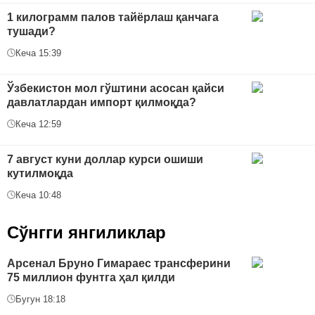
1 килограмм палов тайёрлаш қанчага
тушади?
Кеча 15:39
Ўзбекистон мол гўштини асосан қайси
давлатлардан импорт қилмоқда?
Кеча 12:59
7 август куни доллар курси ошиши
кутилмоқда
Кеча 10:48
Сўнгги янгиликлар
Арсенал Бруно Гимараес трансферини
75 миллион фунтга ҳал қилди
Бугун 18:18