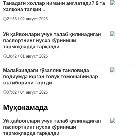
Танадаги холлар нимани англатади? 9 та
халқона талқин...
21:35 / 02 август 2026
Уй ҳайвонлари учун талаб қилинадиган
паспортнинг нусха кўриниши
тармоқларда тарқалди
19:42 / 01 август 2026
Малайзиядаги гўзаллик танловида
подиумда юрган товуқ томошабинлар
эътиборини тортди
07:02 / 04 август 2026
Муҳокамада
Уй ҳайвонлари учун талаб қилинадиган
паспортнинг нусха кўриниши
тармоқларда тарқалди