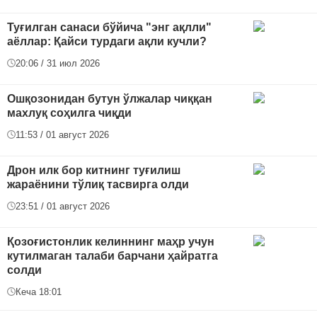
Туғилган санаси бўйича "энг ақлли"
аёллар: Қайси турдаги ақли кучли?
20:06 / 31 июл 2026
Ошқозонидан бутун ўлжалар чиққан
махлуқ соҳилга чиқди
11:53 / 01 август 2026
Дрон илк бор китнинг туғилиш
жараёнини тўлиқ тасвирга олди
23:51 / 01 август 2026
Қозоғистонлик келиннинг маҳр учун
кутилмаган талаби барчани ҳайратга
солди
Кеча 18:01