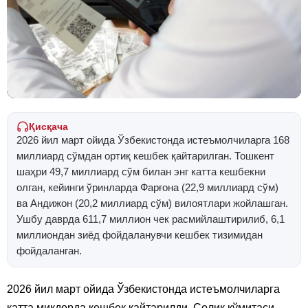
Қисқача
2026 йил март ойида Ўзбекистонда истеъмолчиларга 168
миллиард сўмдан ортиқ кешбек қайтарилган. Тошкент
шаҳри 49,7 миллиард сўм билан энг катта кешбекни
олган, кейинги ўринларда Фарғона (22,9 миллиард сўм)
ва Андижон (20,2 миллиард сўм) вилоятлари жойлашган.
Ушбу даврда 611,7 миллион чек расмийлаштирилиб, 6,1
миллиондан зиёд фойдаланувчи кешбек тизимидан
фойдаланган.
2026 йил март ойида Ўзбекистонда истеъмолчиларга
катта миқдорда кешбек қайтарилди. Солиқ қўмитаси