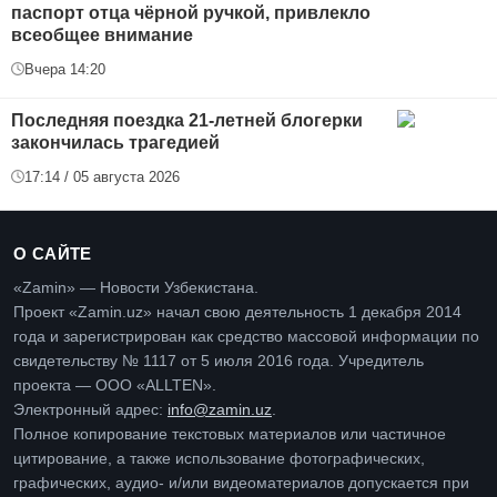
паспорт отца чёрной ручкой, привлекло
всеобщее внимание
Вчера 14:20
Последняя поездка 21-летней блогерки
закончилась трагедией
17:14 / 05 августа 2026
О САЙТЕ
«Zamin» — Новости Узбекистана.
Проект «Zamin.uz» начал свою деятельность 1 декабря 2014
года и зарегистрирован как средство массовой информации по
свидетельству № 1117 от 5 июля 2016 года. Учредитель
проекта — ООО «ALLTEN».
Электронный адрес:
info@zamin.uz
.
Полное копирование текстовых материалов или частичное
цитирование, а также использование фотографических,
графических, аудио- и/или видеоматериалов допускается при