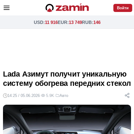
Войти
USD
:
11 916
EUR
:
13 749
RUB
:
146
Lada Азимут получит уникальную
систему обогрева передних стекол
14:25 / 05.06.2026
·
5.9K
·
Авто