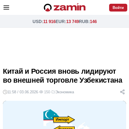
Войти
USD
:
11 916
EUR
:
13 749
RUB
:
146
Китай и Россия вновь лидируют
во внешней торговле Узбекистана
11:58 / 03.06.2026
·
150
·
Экономика