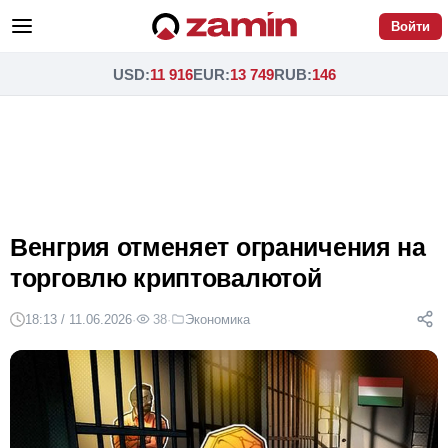
Войти
USD
:
11 916
EUR
:
13 749
RUB
:
146
Венгрия отменяет ограничения на
торговлю криптовалютой
18:13 / 11.06.2026
·
38
·
Экономика