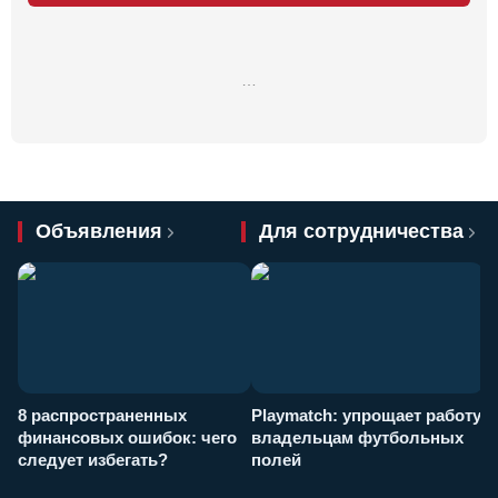
…
Объявления
Для сотрудничества
8 распространенных
Playmatch: упрощает работу
P
финансовых ошибок: чего
владельцам футбольных
н
следует избегать?
полей
и
п