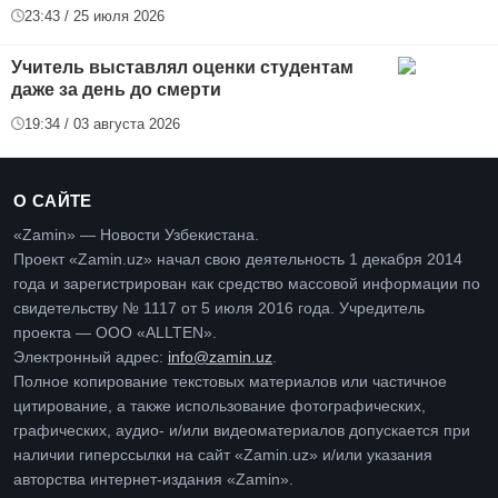
23:43 / 25 июля 2026
Учитель выставлял оценки студентам
даже за день до смерти
19:34 / 03 августа 2026
О САЙТЕ
«Zamin» — Новости Узбекистана.
Проект «Zamin.uz» начал свою деятельность 1 декабря 2014
года и зарегистрирован как средство массовой информации по
свидетельству № 1117 от 5 июля 2016 года. Учредитель
проекта — ООО «ALLTEN».
Электронный адрес:
info@zamin.uz
.
Полное копирование текстовых материалов или частичное
цитирование, а также использование фотографических,
графических, аудио- и/или видеоматериалов допускается при
наличии гиперссылки на сайт «Zamin.uz» и/или указания
авторства интернет-издания «Zamin».