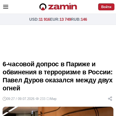
Войти
USD
:
11 916
EUR
:
13 749
RUB
:
146
6-часовой допрос в Париже и
обвинения в терроризме в России:
Павел Дуров оказался между двух
огней
09:27 / 09.07.2026
·
233
·
Мир