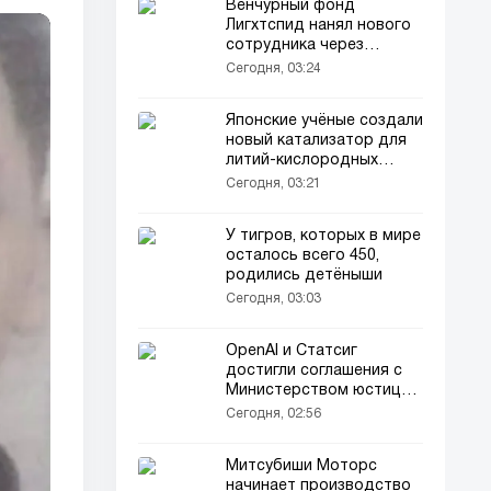
Венчурный фонд
Лигхтспид нанял нового
сотрудника через
Instagram
Сегодня, 03:24
Японские учёные создали
новый катализатор для
литий-кислородных
батарей
Сегодня, 03:21
У тигров, которых в мире
осталось всего 450,
родились детёныши
Сегодня, 03:03
OpenAI и Статсиг
достигли соглашения с
Министерством юстиции
США на 3,2 млн долларов
Сегодня, 02:56
Митсубиши Моторс
начинает производство