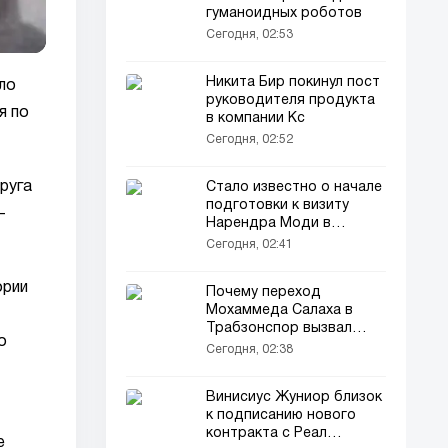
гуманоидных роботов
Сегодня, 02:53
Никита Бир покинул пост
ло
руководителя продукта
я по
в компании Кс
Сегодня, 02:52
руга
Стало известно о начале
подготовки к визиту
-
Нарендра Моди в
Узбекистан
Сегодня, 02:41
ории
Почему переход
Мохаммеда Салаха в
Трабзонспор вызвал
о
споры
Сегодня, 02:38
Винисиус Жуниор близок
к подписанию нового
контракта с Реал
е