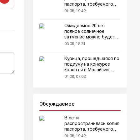
паспорта, требуемого
для домашних животных
01.08, 19:42
Ожидаемое 20 лет
полное солнечное
затмение можно будет
наблюдать в августе
03.08, 18:31
Курица, прошедшаяся по
подиуму на конкурсе
красоты в Малайзии,
привлекла внимание
04.08, 07:02
зрителей
Обсуждаемое
В сети
распространилась копия
паспорта, требуемого
для домашних животных
01.08, 19:42