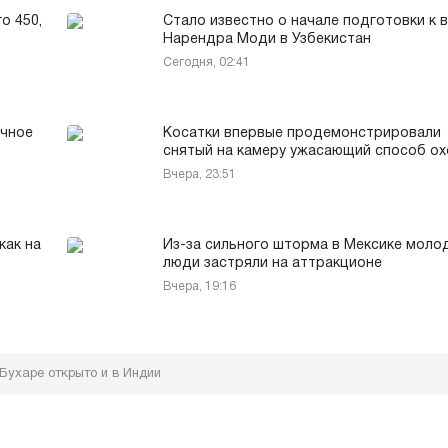
о 450,
Стало известно о начале подготовки к 
Нарендра Моди в Узбекистан
Сегодня, 02:41
очное
Косатки впервые продемонстрировали
снятый на камеру ужасающий способ о
Вчера, 23:51
как на
Из-за сильного шторма в Мексике моло
люди застряли на аттракционе
Вчера, 19:16
 Бухаре открыто и в Индии