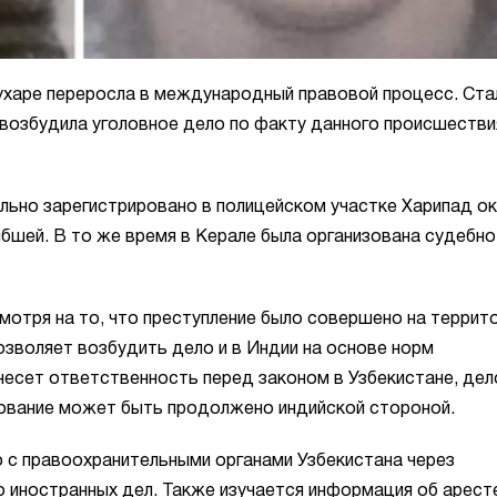
Бухаре переросла в международный правовой процесс. Ста
 возбудила уголовное дело по факту данного происшестви
ьно зарегистрировано в полицейском участке Харипад ок
ибшей. В то же время в Керале была организована судебно
смотря на то, что преступление было совершено на террит
зволяет возбудить дело и в Индии на основе норм
есет ответственность перед законом в Узбекистане, дел
ование может быть продолжено индийской стороной.
о с правоохранительными органами Узбекистана через
о иностранных дел. Также изучается информация об арест