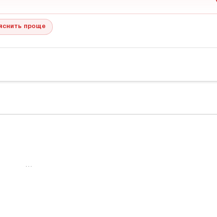
яснить проще
…