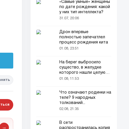
«Самые умные» женщины
по дате рождения: какой
у них тип интеллекта?
31.07, 20:06
Дрон впервые
полностью запечатлел
процесс рождения кита
01.08, 23:51
На берег выбросило
существо, в желудке
которого нашли целую
добычу
01.08, 11:53
анить
Что означают родинки на
теле? 9 народных
толкований...
ться
02.08, 21:35
В сети
→
распространилась копия