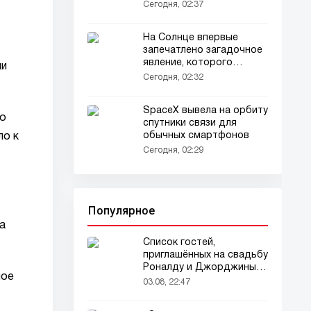
Мадридом
Сегодня, 02:37
На Солнце впервые
запечатлено загадочное
явление, которого
ии
учёные не ожидали
Сегодня, 02:32
SpaceX вывела на орбиту
во
спутники связи для
обычных смартфонов
ло к
Сегодня, 02:29
Популярное
а
Список гостей,
приглашённых на свадьбу
Роналду и Джорджины,
ное
вызвал ажиотаж
03.08, 22:47