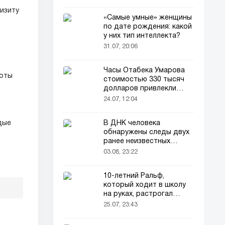
визиту
«Самые умные» женщины
по дате рождения: какой
у них тип интеллекта?
31.07, 20:06
Часы Отабека Умарова
хоты
стоимостью 330 тысяч
долларов привлекли
всеобщее внимание в
24.07, 12:04
сети!
В ДНК человека
дые
обнаружены следы двух
ранее неизвестных
предков
03.08, 23:22
10-летний Ральф,
который ходит в школу
на руках, растрогал
пользователей соцсетей
25.07, 23:43