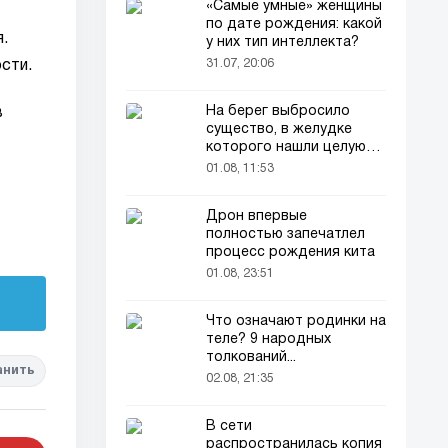
«Самые умные» женщины
по дате рождения: какой
.
у них тип интеллекта?
31.07, 20:06
сти.
На берег выбросило
в
существо, в желудке
которого нашли целую
добычу
01.08, 11:53
Дрон впервые
полностью запечатлел
процесс рождения кита
01.08, 23:51
Что означают родинки на
теле? 9 народных
толкований...
анить
02.08, 21:35
В сети
распространилась копия