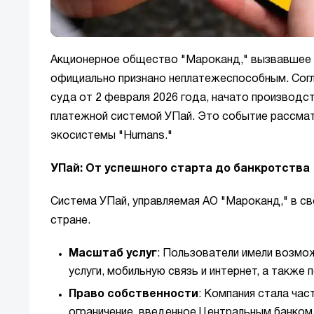
Акционерное общество "Мароканд," вызвавшее 
официально признано неплатежеспособным. Сог
суда от 2 февраля 2026 года, начато производс
платежной системой УПай. Это событие рассмат
экосистемы "Humans."
УПай: От успешного старта до банкротства
Система УПай, управляемая АО "Мароканд," в св
стране.
Масштаб услуг
: Пользователи имели возмо
услуги, мобильную связь и интернет, а также 
Право собственности
: Компания стала час
ограничение, введенное Центральным банком 