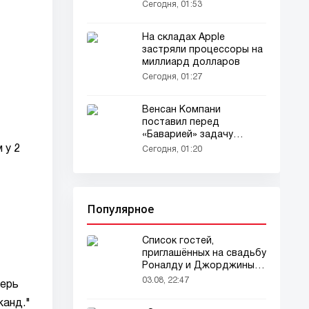
Сегодня, 01:53
На складах Apple
застряли процессоры на
миллиард долларов
Сегодня, 01:27
Венсан Компани
поставил перед
«Баварией» задачу
выиграть исторический
 у 2
Сегодня, 01:20
требл
Популярное
Список гостей,
приглашённых на свадьбу
Роналду и Джорджины,
вызвал ажиотаж
03.08, 22:47
перь
канд."