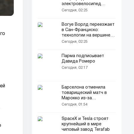
электровелосипед
нового типа
Сегодня, 02:25
Вогуе Ворлд переезжает
в Сан-Франциско:
го
технологии на вершине
мира моды
Сегодня, 02:25
Парма подписывает
Давида Ромеро
Сегодня, 02:17
шей
Барселона отменила
товарищеский матч в
Марокко из-за
соображений
Сегодня, 01:54
е
безопасности
SpaceX и Tesla строят
крупнейший в мире
е
чиповый завод Terafab