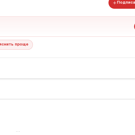
Подписа
яснить проще
…