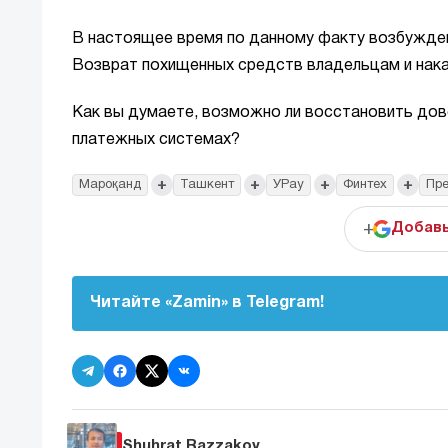
В настоящее время по данному факту возбужде
Возврат похищенных средств владельцам и нака
Как вы думаете, возможно ли восстановить дов
платежных системах?
+
+
+
+
Мароқанд
Ташкент
УPay
Финтех
Пре
+
Добавь
Читайте «Zamin» в Telegram!
Shuhrat Razzakov