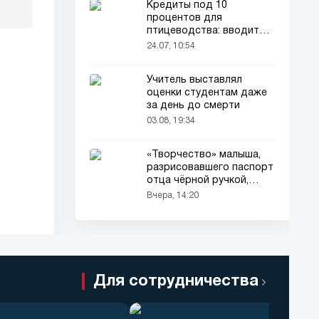
Кредиты под 10
процентов для
птицеводства: вводится
новый порядок
24.07, 10:54
Учитель выставлял
оценки студентам даже
за день до смерти
03.08, 19:34
«Творчество» малыша,
разрисовавшего паспорт
отца чёрной ручкой,
привлекло всеобщее
Вчера, 14:20
внимание
Для сотрудничества