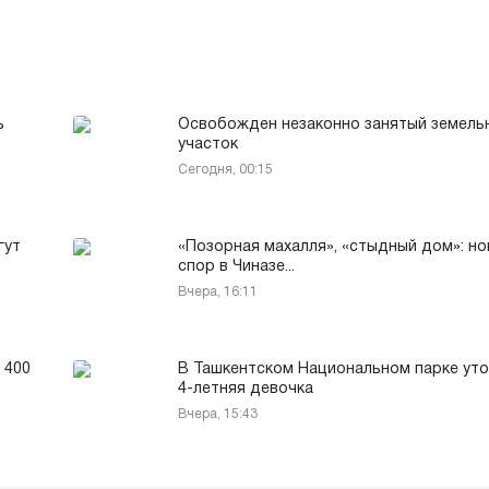
ь
Освобожден незаконно занятый земель
участок
Сегодня, 00:15
гут
«Позорная махалля», «стыдный дом»: н
спор в Чиназе...
Вчера, 16:11
 400
В Ташкентском Национальном парке уто
4-летняя девочка
Вчера, 15:43