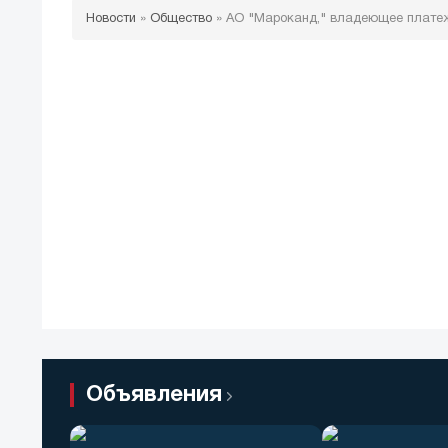
Новости
»
Общество
»
АО "Мароканд," владеющее платеж
Объявления