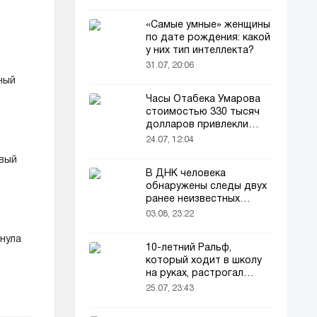
«Самые умные» женщины
по дате рождения: какой
у них тип интеллекта?
31.07, 20:06
ный
Часы Отабека Умарова
стоимостью 330 тысяч
долларов привлекли
всеобщее внимание в
24.07, 12:04
сети!
овый
В ДНК человека
обнаружены следы двух
ранее неизвестных
предков
03.08, 23:22
нула
10-летний Ральф,
который ходит в школу
на руках, растрогал
пользователей соцсетей
25.07, 23:43