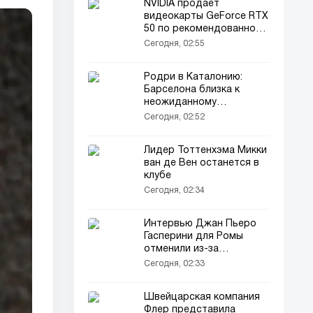
NVIDIA продаёт
видеокарты GeForce RTX
50 по рекомендованной
цене на КуакеКон
Сегодня, 02:55
Родри в Каталонию:
Барселона близка к
неожиданному
трансферу
Сегодня, 02:52
Лидер Тоттенхэма Микки
ван де Вен останется в
клубе
Сегодня, 02:34
Интервью Джан Пьеро
Гасперини для Ромы
отменили из-за
трансферов
Сегодня, 02:33
Швейцарская компания
Флер представила