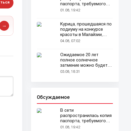
ться
паспорта, требуемого
для домашних животных
01.08, 19:42
Курица, прошедшаяся по
→
подиуму на конкурсе
красоты в Малайзии,
привлекла внимание
04.08, 07:02
зрителей
Ожидаемое 20 лет
полное солнечное
затмение можно будет
наблюдать в августе
03.08, 18:31
Обсуждаемое
В сети
распространилась копия
паспорта, требуемого
для домашних животных
01.08, 19:42