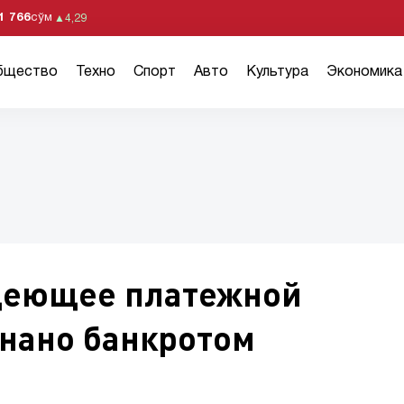
1 766
сўм
▲
4,29
бщество
Техно
Спорт
Авто
Культура
Экономика
адеющее платежной
знано банкротом