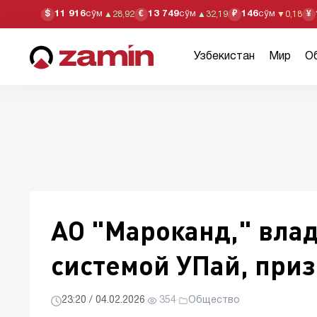
11 916
сўм
13 749
сўм
146
сўм
$
€
₽
¥
▲
28,92
▲
32,19
▼
0,18
Узбекистан
Мир
О
АО "Мароканд," вл
системой УПай, при
23:20 / 04.02.2026
·
354
·
Общество