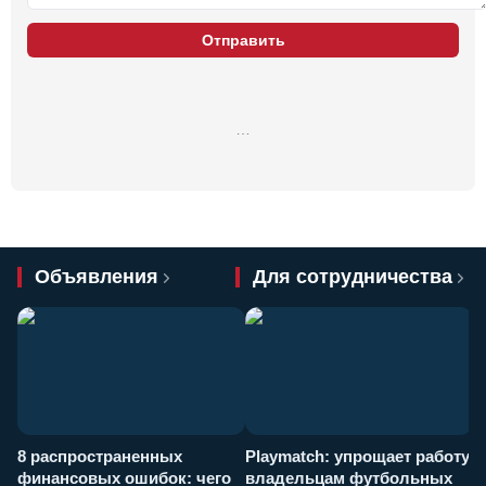
Отправить
…
Объявления
Для сотрудничества
8 распространенных
Playmatch: упрощает работу
P
финансовых ошибок: чего
владельцам футбольных
н