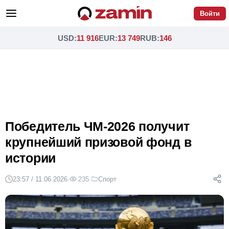
Войти
USD
:
11 916
EUR
:
13 749
RUB
:
146
Победитель ЧМ-2026 получит
крупнейший призовой фонд в
истории
23:57 / 11.06.2026
·
235
·
Спорт