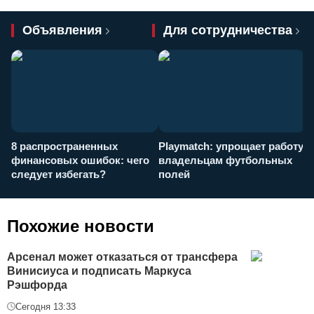
Объявления
Для сотрудничества
8 распространенных
Playmatch: упрощает работу
P
финансовых ошибок: чего
владельцам футбольных
н
следует избегать?
полей
и
п
Похожие новости
Арсенал может отказаться от трансфера
Винисиуса и подписать Маркуса
Рэшфорда
Сегодня 13:33