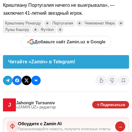
Криштиану Португалия ничего не выигрывала», —
заключил 41-летний звездный игрок.
+
+
+
Криштиану Роналду
Португалия
Чемпионат Мира
+
+
Луиш Каштру
Футбол
+
Добавьте сайт Zamin.uz в Google
Читайте «Zamin» в Telegram!
Jahongir Tursunov
J
Подписаться
«ZAMIN.UZ»
редактор
Обсудите с Zamin AI
→
Проанализируйте новость, получите полезные ответы