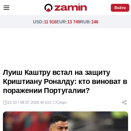
Войти
USD
:
11 916
EUR
:
13 749
RUB
:
146
Луиш Каштру встал на защиту
Криштиану Роналду: кто виноват в
поражении Португалии?
15:33 / 08.07.2026
·
610
·
Спорт