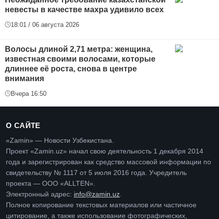
невесты в качестве махра удивило всех
18:01 / 06 августа 2026
Волосы длиной 2,71 метра: женщина,
известная своими волосами, которые
длиннее её роста, снова в центре
внимания
Вчера 16:50
О САЙТЕ
«Zamin» — Новости Узбекистана.
Проект «Zamin.uz» начал свою деятельность 1 декабря 2014
года и зарегистрирован как средство массовой информации по
свидетельству № 1117 от 5 июля 2016 года. Учредитель
проекта — ООО «ALLTEN».
Электронный адрес:
info@zamin.uz
.
Полное копирование текстовых материалов или частичное
цитирование, а также использование фотографических,