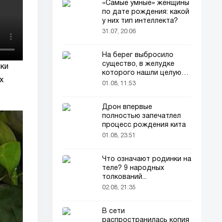
«Самые умные» женщины
по дате рождения: какой
у них тип интеллекта?
31.07, 20:06
На берег выбросило
существо, в желудке
ики
которого нашли целую
х
добычу
01.08, 11:53
Дрон впервые
полностью запечатлел
процесс рождения кита
01.08, 23:51
Что означают родинки на
теле? 9 народных
толкований...
02.08, 21:35
В сети
распространилась копия