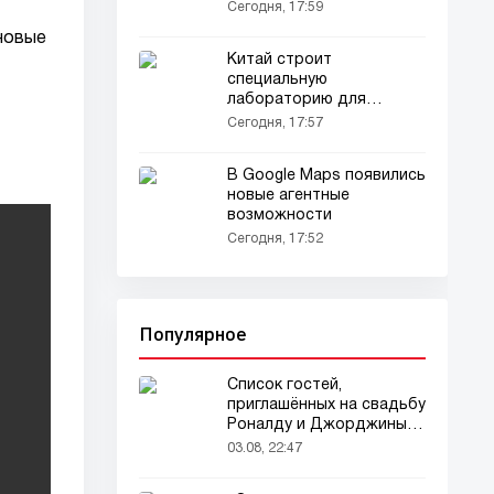
Сегодня, 17:59
новые
Китай строит
специальную
лабораторию для
изучения марсианского
Сегодня, 17:57
грунта
В Google Maps появились
новые агентные
возможности
Сегодня, 17:52
Популярное
Список гостей,
приглашённых на свадьбу
Роналду и Джорджины,
вызвал ажиотаж
03.08, 22:47