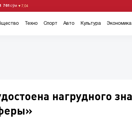
1 761
сўм
▼
7,04
бщество
Техно
Спорт
Авто
Культура
Экономика
достоена нагрудного зн
сферы»