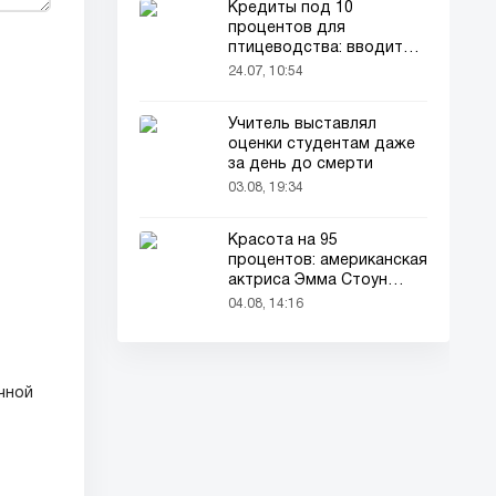
Кредиты под 10
процентов для
птицеводства: вводится
новый порядок
24.07, 10:54
Учитель выставлял
оценки студентам даже
за день до смерти
03.08, 19:34
Красота на 95
процентов: американская
актриса Эмма Стоун
признана самой красивой
04.08, 14:16
женщиной в мире!
чной