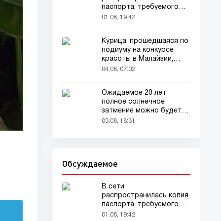
паспорта, требуемого
для домашних животных
01.08, 19:42
Курица, прошедшаяся по
подиуму на конкурсе
красоты в Малайзии,
привлекла внимание
04.08, 07:02
зрителей
Ожидаемое 20 лет
полное солнечное
затмение можно будет
наблюдать в августе
03.08, 18:31
Обсуждаемое
В сети
распространилась копия
паспорта, требуемого
для домашних животных
01.08, 19:42