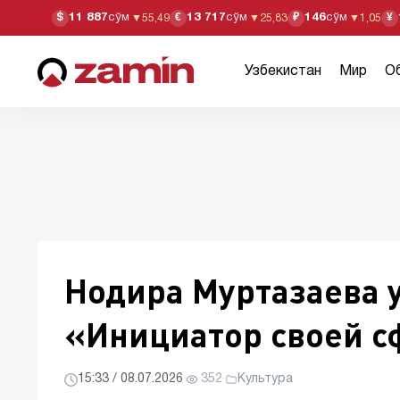
11 887
сўм
13 717
сўм
146
сўм
$
€
₽
¥
▼
55,49
▼
25,83
▼
1,05
Узбекистан
Мир
О
Нодира Муртазаева у
«Инициатор своей 
15:33 / 08.07.2026
·
352
·
Культура