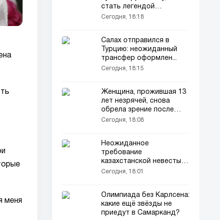
стать легендой
«Баварии»
Сегодня, 18:18
Салах отправился в
Турцию: неожиданный
ена
трансфер оформлен...
Сегодня, 18:15
сть
Женщина, прожившая 13
лет незрячей, снова
обрела зрение после
неожиданного
Сегодня, 18:08
происшествия
Неожиданное
ои
требование
казахстанской невесты в
торые
качестве махра удивило
Сегодня, 18:01
всех
Олимпиада без Карлсена:
я меня
какие ещё звёзды не
приедут в Самарканд?