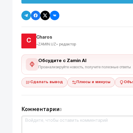
Charos
C
«ZAMIN.UZ»
редактор
Обсудите с Zamin AI
Проанализируйте новость, получите полезные ответы
Сделать вывод
Плюсы и минусы
Объ
Комментарии
0