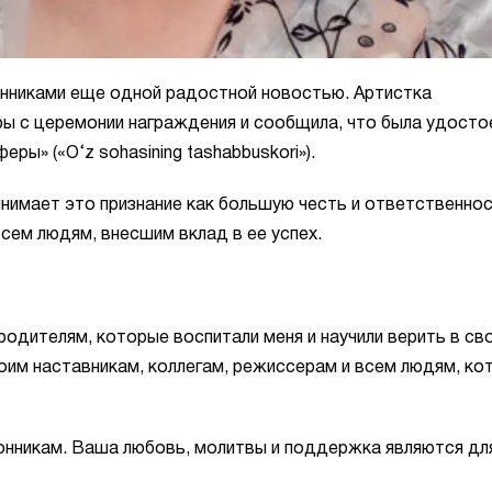
нниками еще одной радостной новостью. Артистка
ы с церемонии награждения и сообщила, что была удосто
ры» («O‘z sohasining tashabbuskori»).
ринимает это признание как большую честь и ответственно
сем людям, внесшим вклад в ее успех.
родителям, которые воспитали меня и научили верить в св
им наставникам, коллегам, режиссерам и всем людям, ко
нникам. Ваша любовь, молитвы и поддержка являются дл