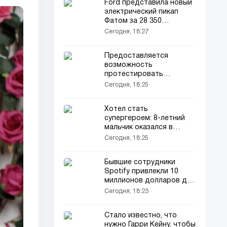
Ford представила новый
электрический пикап
Фатом за 28 350
долларов
Сегодня, 18:27
Предоставляется
возможность
протестировать
электромобили нового
Сегодня, 18:25
поколения Skoda
Хотел стать
супергероем: 8-летний
мальчик оказался в
больнице после укуса
Сегодня, 18:25
паука
Бывшие сотрудники
Spotify привлекли 10
миллионов долларов для
АИ-стартапа в сфере
Сегодня, 18:23
электронной коммерции
Стало известно, что
нужно Гарри Кейну, чтобы