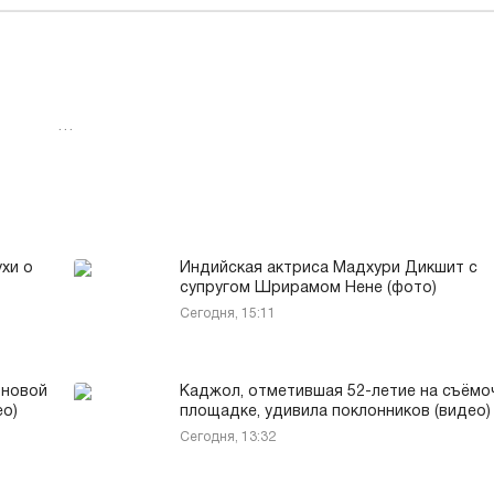
…
хи о
Индийская актриса Мадхури Дикшит с
супругом Шрирамом Нене (фото)
Сегодня, 15:11
 новой
Каджол, отметившая 52-летие на съёмо
ео)
площадке, удивила поклонников (видео)
Сегодня, 13:32