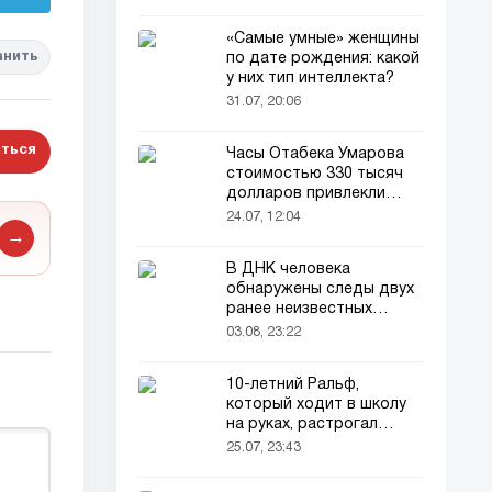
«Самые умные» женщины
анить
по дате рождения: какой
у них тип интеллекта?
31.07, 20:06
ться
Часы Отабека Умарова
стоимостью 330 тысяч
долларов привлекли
всеобщее внимание в
24.07, 12:04
сети!
→
В ДНК человека
обнаружены следы двух
ранее неизвестных
предков
03.08, 23:22
10-летний Ральф,
который ходит в школу
на руках, растрогал
пользователей соцсетей
25.07, 23:43