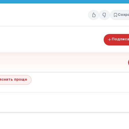
Сохр
Подписа
яснить проще