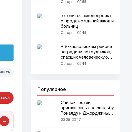
Сегодня, 09:55
Готовится законопроект
о продаже зданий школ и
больниц
Сегодня, 09:45
В Яккасарайском районе
наградили сотрудников,
спасших человеческую
жизнь
Сегодня, 09:44
анить
Популярное
ться
Список гостей,
приглашённых на свадьбу
Роналду и Джорджины,
вызвал ажиотаж
03.08, 22:47
→