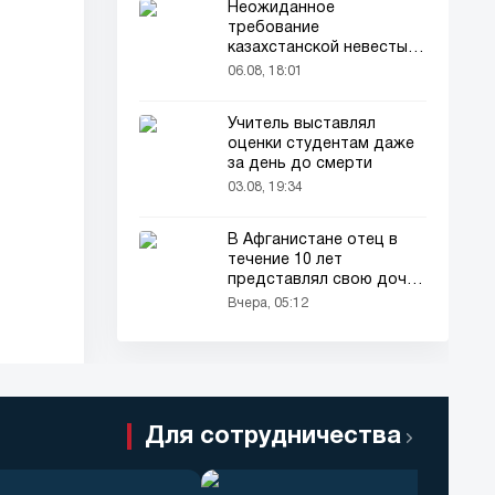
Неожиданное
требование
казахстанской невесты в
качестве махра удивило
06.08, 18:01
всех
Учитель выставлял
оценки студентам даже
за день до смерти
03.08, 19:34
В Афганистане отец в
течение 10 лет
представлял свою дочь
окружающим как
Вчера, 05:12
мальчика
Для сотрудничества