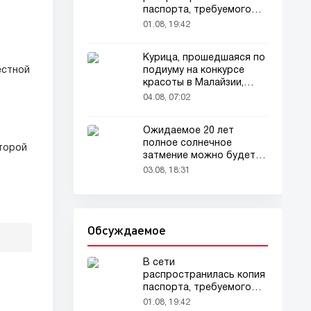
паспорта, требуемого
для домашних животных
01.08, 19:42
Курица, прошедшаяся по
подиуму на конкурсе
естной
красоты в Малайзии,
привлекла внимание
04.08, 07:02
зрителей
Ожидаемое 20 лет
полное солнечное
оторой
затмение можно будет
наблюдать в августе
03.08, 18:31
Обсуждаемое
В сети
распространилась копия
паспорта, требуемого
для домашних животных
01.08, 19:42