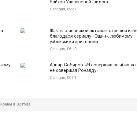
Райхон Уласеновой (видео)
Сегодня, 09:37
на
Факты о японской актрисе, ставшей изв
благодаря сериалу «Ошин», любимому
узбекскими зрителями
Сегодня, 06:10
равму
Анвар Собиров: «Я совершил ошибку, к
не совершал Роналду»
Сегодня, 00:01
краны в 82 года