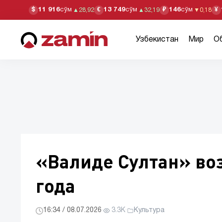
11 916
сўм
13 749
сўм
146
сўм
$
€
₽
¥
▲
28,92
▲
32,19
▼
0,18
Узбекистан
Мир
О
«Валиде Султан» воз
года
16:34 / 08.07.2026
·
3.3K
·
Культура