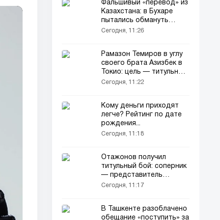
Фальшивый «перевод» из
Казахстана: в Бухаре
пытались обмануть
абитуриента на 26
Сегодня, 11:26
миллионов
Рамазон Темиров в углу
своего брата Азизбек в
Токио: цель — титульный
бой
Сегодня, 11:22
Кому деньги приходят
легче? Рейтинг по дате
рождения...
Сегодня, 11:18
Отажонов получил
титульный бой: соперник
— представитель
Таджикистана
Сегодня, 11:17
В Ташкенте разоблачено
обещание «поступить» за