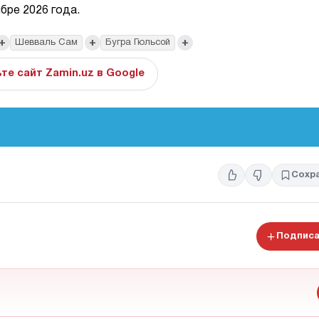
бре 2026 года.
+
+
+
Шевваль Сам
Бугра Гюльсой
те сайт Zamin.uz в Google
Сохр
Подписа