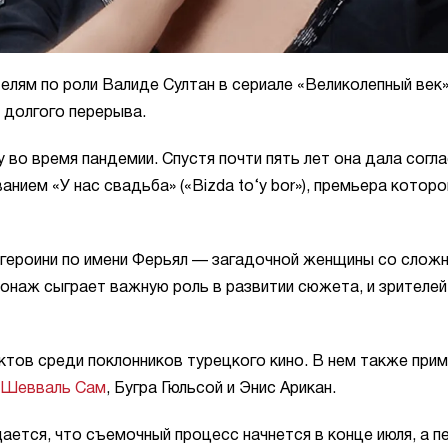
елям по роли Валиде Султан в сериале «Великолепный век»
 долгого перерыва.
 во время пандемии. Спустя почти пять лет она дала согла
нием «У нас свадьба» («Bizda to‘y bor»), премьера которо
 героини по имени Ферьял — загадочной женщины со слож
онаж сыграет важную роль в развитии сюжета, и зрителе
тов среди поклонников турецкого кино. В нем также при
Шевваль Сам
, Бугра Гюльсой и Энис Арикан.
ется, что съемочный процесс начнется в конце июля, а п