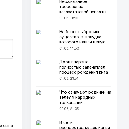
Неожиданное
требование
казахстанской невесты в
качестве махра удивило
06.08, 18:01
всех
На берег выбросило
существо, в желудке
которого нашли целую
добычу
01.08, 11:53
Дрон впервые
полностью запечатлел
процесс рождения кита
01.08, 23:51
Что означают родинки на
теле? 9 народных
толкований...
02.08, 21:35
В сети
е сына
распространилась копия