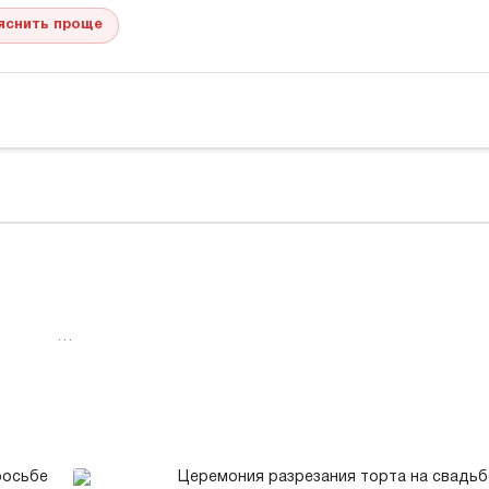
яснить проще
…
росьбе
Церемония разрезания торта на свадьб