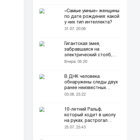
«Самые умные» женщины
по дате рождения: какой
у них тип интеллекта?
31.07, 20:06
Гигантская змея,
забравшаяся на
электрический столб,
погибла от удара током
Вчера, 05:20
В ДНК человека
обнаружены следы двух
ранее неизвестных
предков
03.08, 23:22
10-летний Ральф,
который ходит в школу
на руках, растрогал
пользователей соцсетей
25.07, 23:43