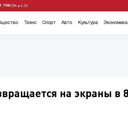
1 766
сўм
▲
4,29
бщество
Техно
Спорт
Авто
Культура
Экономика
вращается на экраны в 