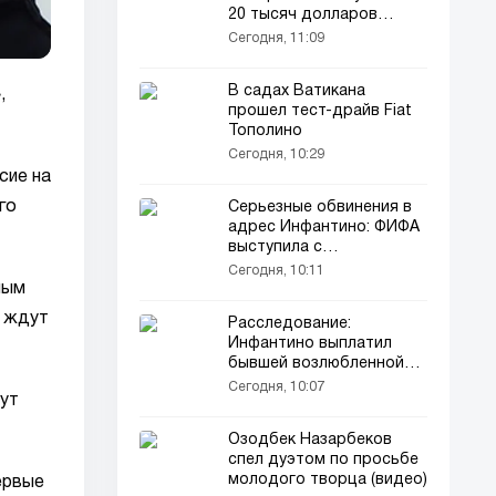
20 тысяч долларов
(видео)
Сегодня, 11:09
В садах Ватикана
,
прошел тест-драйв Fiat
Тополино
Сегодня, 10:29
сие на
го
Серьезные обвинения в
адрес Инфантино: ФИФА
выступила с
официальным
Сегодня, 10:11
заявлением
ным
й ждут
Расследование:
Инфантино выплатил
бывшей возлюбленной
крупную компенсацию из
Сегодня, 10:07
мут
средств УЕФА!
Озодбек Назарбеков
спел дуэтом по просьбе
молодого творца (видео)
ервые