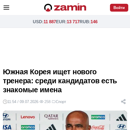
Войти
USD
:
11 887
EUR
:
13 717
RUB
:
146
Южная Корея ищет нового
тренера: среди кандидатов есть
знакомые имена
11:54 / 09.07.2026
·
258
·
Спорт