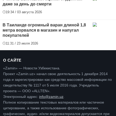
даже за день до смерти
19:34 / 03 августа 2026
В Таиланде огромный варан длиной 1,8
метра ворвался в магазин и напугал
покупателей
11:31 / 23 июля 2026
О САЙТЕ
«Zamin» — Новости Узбекистана.
Проект «Zamin.uz» начал свою деятельность 1 декабря 2014
года и зарегистрирован как средство массовой информации по
свидетельству № 1117 от 5 июля 2016 года. Учредитель
проекта — ООО «ALLTEN».
Электронный адрес:
info@zamin.uz
.
Полное копирование текстовых материалов или частичное
цитирование, а также использование фотографических,
графических, аудио- и/или видеоматериалов допускается при