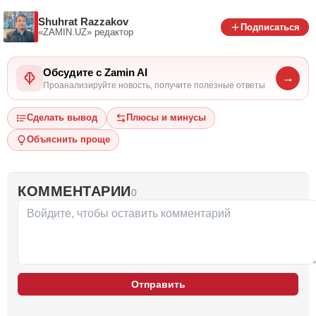
Shuhrat Razzakov
Подписаться
«ZAMIN.UZ»
редактор
Обсудите с Zamin AI
→
Проанализируйте новость, получите полезные ответы
Сделать вывод
Плюсы и минусы
Объяснить проще
КОММЕНТАРИИ
0
Отправить