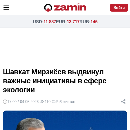
Войти
USD
:
11 887
EUR
:
13 717
RUB
:
146
Шавкат Мирзиёев выдвинул
важные инициативы в сфере
экологии
17:09 / 04.06.2026
·
110
·
Узбекистан