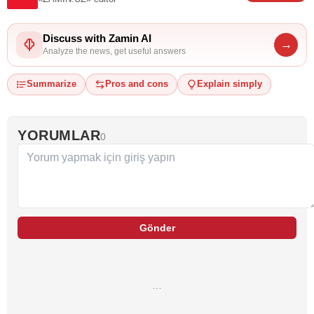
Discuss with Zamin AI
→
Analyze the news, get useful answers
Summarize
Pros and cons
Explain simply
YORUMLAR
0
Gönder
…