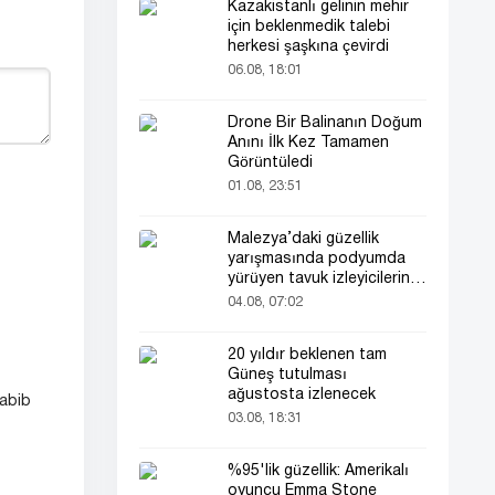
Kazakistanlı gelinin mehir
için beklenmedik talebi
herkesi şaşkına çevirdi
06.08, 18:01
Drone Bir Balinanın Doğum
Anını İlk Kez Tamamen
Görüntüledi
01.08, 23:51
Malezya’daki güzellik
yarışmasında podyumda
yürüyen tavuk izleyicilerin
ilgisini çekti
04.08, 07:02
20 yıldır beklenen tam
Güneş tutulması
ağustosta izlenecek
Habib
03.08, 18:31
%95'lik güzellik: Amerikalı
oyuncu Emma Stone