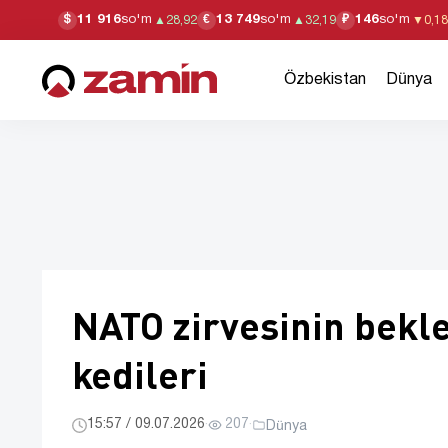
11 916
so'm
13 749
so'm
146
so'm
$
€
₽
▲
28,92
▲
32,19
▼
0,18
Özbekistan
Dünya
NATO zirvesinin bekle
kedileri
15:57 / 09.07.2026
·
207
·
Dünya