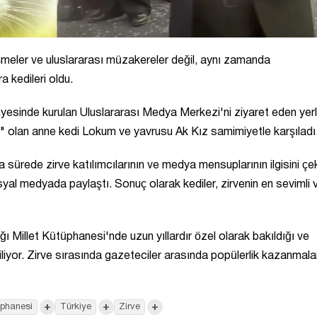
şmeler ve uluslararası müzakereler değil, aynı zamanda
 kedileri oldu.
esinde kurulan Uluslararası Medya Merkezi'ni ziyaret eden yerl
i" olan anne kedi Lokum ve yavrusu Ak Kız samimiyetle karşıladı
sürede zirve katılımcılarının ve medya mensuplarının ilgisini çek
syal medyada paylaştı. Sonuç olarak kediler, zirvenin en sevimli 
ı Millet Kütüphanesi'nde uzun yıllardır özel olarak bakıldığı ve
tiliyor. Zirve sırasında gazeteciler arasında popülerlik kazanmalar
+
+
+
üphanesi
Türkiye
Zirve