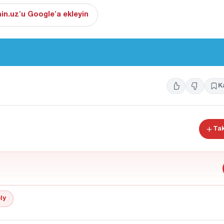
in.uz'u Google'a ekleyin
K
Tak
ly