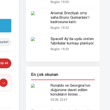
yeniden gündemde
Bugün, 16:50
Arsenal, Brezilyalı orta
saha Bruno Guimarães'i
kadrosuna kattı
Bugün, 16:32
SpaceX Ay’da uydu üreten
aydet
fabrikalar kurmayı planlıyor
Bugün, 16:23
ip et
En çok okunan
→
Ronaldo ve Georgina’nın
düğününe davet edilen
konukların listesi
gündemde
03.08, 22:47