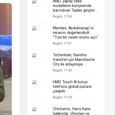
AMD, yapay zeka
modellerini bünyesinde
barındıran Taalas girişimini
satın aldı
Bugün, 17:54
Mendes, Abdulmanap'ın
mirasını değerlendirdi:
“Tüm bir neslin önünü açtı”
Bugün, 17:51
Tottenham, Savinho
transferi için Manchester
City ile anlaşmaya
yaklaşıyor
Bugün, 17:35
HMD Touch AI bütçe
telefonu global pazara
çıkabilir
Bugün, 17:24
Chicharito, Harry Kane
hakkında: «Rooney ve