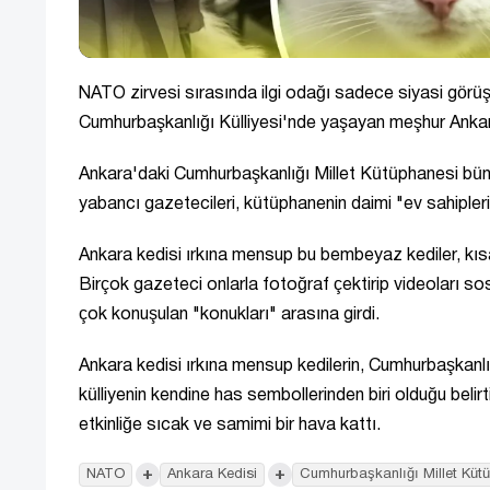
NATO zirvesi sırasında ilgi odağı sadece siyasi görü
Cumhurbaşkanlığı Külliyesi'nde yaşayan meşhur Ankara
Ankara'daki Cumhurbaşkanlığı Millet Kütüphanesi büny
yabancı gazetecileri, kütüphanenin daimi "ev sahipler
Ankara kedisi ırkına mensup bu bembeyaz kediler, kısa 
Birçok gazeteci onlarla fotoğraf çektirip videoları so
çok konuşulan "konukları" arasına girdi.
Ankara kedisi ırkına mensup kedilerin, Cumhurbaşkanlığ
külliyenin kendine has sembollerinden biri olduğu belir
etkinliğe sıcak ve samimi bir hava kattı.
+
+
NATO
Ankara Kedisi
Cumhurbaşkanlığı Millet Küt