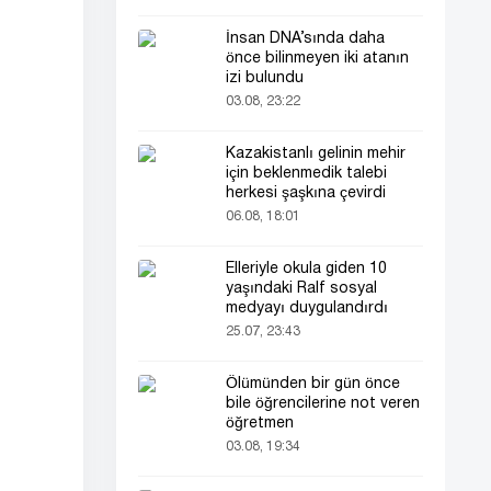
İnsan DNA’sında daha
önce bilinmeyen iki atanın
izi bulundu
03.08, 23:22
Kazakistanlı gelinin mehir
için beklenmedik talebi
herkesi şaşkına çevirdi
06.08, 18:01
Elleriyle okula giden 10
yaşındaki Ralf sosyal
medyayı duygulandırdı
25.07, 23:43
Ölümünden bir gün önce
bile öğrencilerine not veren
öğretmen
03.08, 19:34