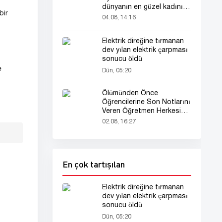
dünyanın en güzel kadını
bir
seçildi!
04.08, 14:16
Elektrik direğine tırmanan
dev yılan elektrik çarpması
sonucu öldü
e
Dün, 05:20
Ölümünden Önce
Öğrencilerine Son Notlarını
Veren Öğretmen Herkesi
Derinden Etkiledi
02.08, 16:27
En çok tartışılan
Elektrik direğine tırmanan
dev yılan elektrik çarpması
sonucu öldü
Dün, 05:20