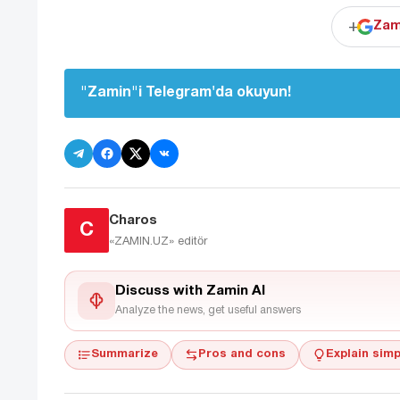
+
Zam
"Zamin"i Telegram'da okuyun!
Charos
C
«ZAMIN.UZ»
editör
Discuss with Zamin AI
Analyze the news, get useful answers
Summarize
Pros and cons
Explain simp