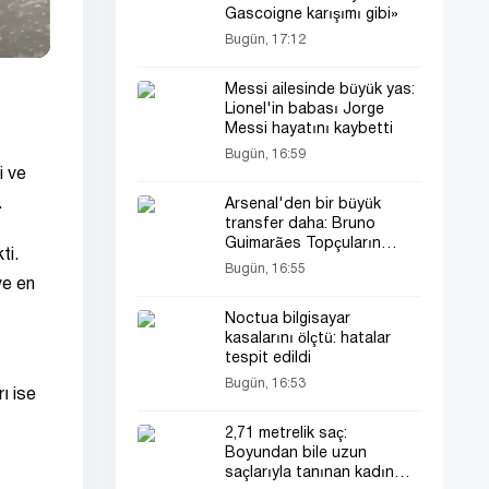
Gascoigne karışımı gibi»
Bugün, 17:12
Messi ailesinde büyük yas:
Lionel'in babası Jorge
Messi hayatını kaybetti
Bugün, 16:59
i ve
.
Arsenal'den bir büyük
transfer daha: Bruno
Guimarães Topçuların
ti.
oyuncusu oldu!
Bugün, 16:55
ve en
Noctua bilgisayar
kasalarını ölçtü: hatalar
tespit edildi
Bugün, 16:53
ı ise
2,71 metrelik saç:
Boyundan bile uzun
saçlarıyla tanınan kadın