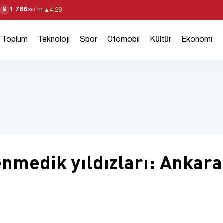
1 766
so'm
¥
▲
4,29
Toplum
Teknoloji
Spor
Otomobil
Kültür
Ekonomi
nmedik yıldızları: Ankara