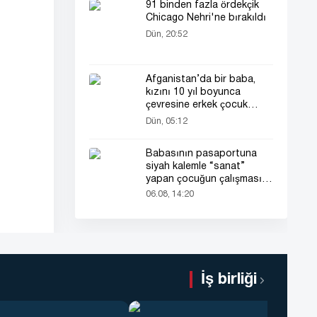
91 binden fazla ördekçik
Chicago Nehri'ne bırakıldı
Dün, 20:52
Afganistan’da bir baba,
kızını 10 yıl boyunca
çevresine erkek çocuk
olarak tanıttı
Dün, 05:12
Babasının pasaportuna
siyah kalemle “sanat”
yapan çocuğun çalışması
herkesin dikkatini çekti
06.08, 14:20
İş birliği