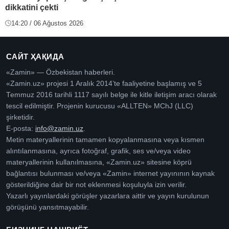
dikkatini çekti
14:20 / 06 Ağustos 2026
САЙТ ҲАҚИДА
«Zamin» — Özbekistan haberleri.
«Zamin.uz» projesi 1 Aralık 2014’te faaliyetine başlamış ve 5
Temmuz 2016 tarihli 1117 sayılı belge ile kitle iletişim aracı olarak
tescil edilmiştir. Projenin kurucusu «ALLTEN» MChJ (LLC)
şirketidir.
E-posta:
info@zamin.uz
.
Metin materyallerinin tamamen kopyalanmasına veya kısmen
alıntılanmasına, ayrıca fotoğraf, grafik, ses ve/veya video
materyallerinin kullanılmasına, «Zamin.uz» sitesine köprü
bağlantısı bulunması ve/veya «Zamin» internet yayınının kaynak
gösterildiğine dair bir not eklenmesi koşuluyla izin verilir.
Yazarlı yayınlardaki görüşler yazarlara aittir ve yayın kurulunun
görüşünü yansıtmayabilir.