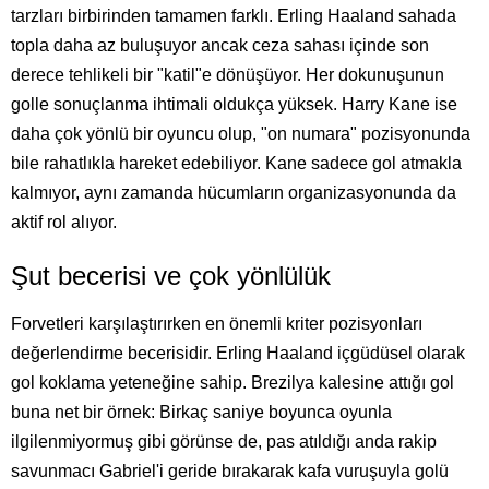
tarzları birbirinden tamamen farklı. Erling Haaland sahada
topla daha az buluşuyor ancak ceza sahası içinde son
derece tehlikeli bir "katil"e dönüşüyor. Her dokunuşunun
golle sonuçlanma ihtimali oldukça yüksek. Harry Kane ise
daha çok yönlü bir oyuncu olup, "on numara" pozisyonunda
bile rahatlıkla hareket edebiliyor. Kane sadece gol atmakla
kalmıyor, aynı zamanda hücumların organizasyonunda da
aktif rol alıyor.
Şut becerisi ve çok yönlülük
Forvetleri karşılaştırırken en önemli kriter pozisyonları
değerlendirme becerisidir. Erling Haaland içgüdüsel olarak
gol koklama yeteneğine sahip. Brezilya kalesine attığı gol
buna net bir örnek: Birkaç saniye boyunca oyunla
ilgilenmiyormuş gibi görünse de, pas atıldığı anda rakip
savunmacı Gabriel'i geride bırakarak kafa vuruşuyla golü