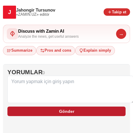
Jahongir Tursunov
J
Takip et
«ZAMIN.UZ»
editör
Discuss with Zamin AI
→
Analyze the news, get useful answers
Summarize
Pros and cons
Explain simply
YORUMLAR
0
Gönder