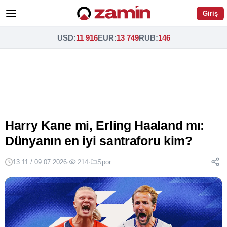
Giriş
USD
:
11 916
EUR
:
13 749
RUB
:
146
Harry Kane mi, Erling Haaland mı:
Dünyanın en iyi santraforu kim?
13:11 / 09.07.2026
·
214
·
Spor