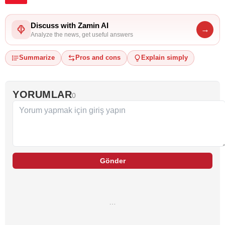
Discuss with Zamin AI
→
Analyze the news, get useful answers
Summarize
Pros and cons
Explain simply
YORUMLAR
0
Gönder
…