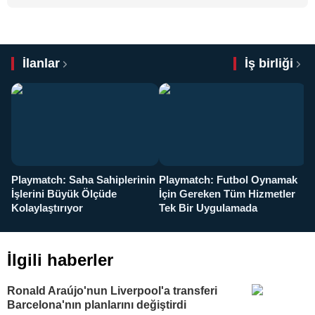
İlanlar
İş birliği
Playmatch: Saha Sahiplerinin
Playmatch: Futbol Oynamak
Y
İşlerini Büyük Ölçüde
İçin Gereken Tüm Hizmetler
y
Kolaylaştırıyor
Tek Bir Uygulamada
İlgili haberler
Ronald Araújo'nun Liverpool'a transferi
Barcelona'nın planlarını değiştirdi