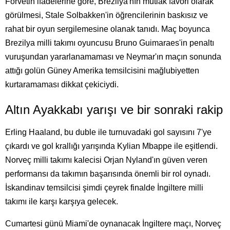
Forvetin ifadelerine göre, Brezilya'nın mutlak favori olarak
görülmesi, Stale Solbakken'in öğrencilerinin baskısız ve
rahat bir oyun sergilemesine olanak tanıdı. Maç boyunca
Brezilya milli takımı oyuncusu Bruno Guimaraes'in penaltı
vuruşundan yararlanamaması ve Neymar'ın maçın sonunda
attığı golün Güney Amerika temsilcisini mağlubiyetten
kurtaramaması dikkat çekiciydi.
Altın Ayakkabı yarışı ve bir sonraki rakip
Erling Haaland, bu duble ile turnuvadaki gol sayısını 7'ye
çıkardı ve gol krallığı yarışında Kylian Mbappe ile eşitlendi.
Norveç milli takımı kalecisi Orjan Nyland'ın güven veren
performansı da takımın başarısında önemli bir rol oynadı.
İskandinav temsilcisi şimdi çeyrek finalde İngiltere milli
takımı ile karşı karşıya gelecek.
Cumartesi günü Miami'de oynanacak İngiltere maçı, Norveç