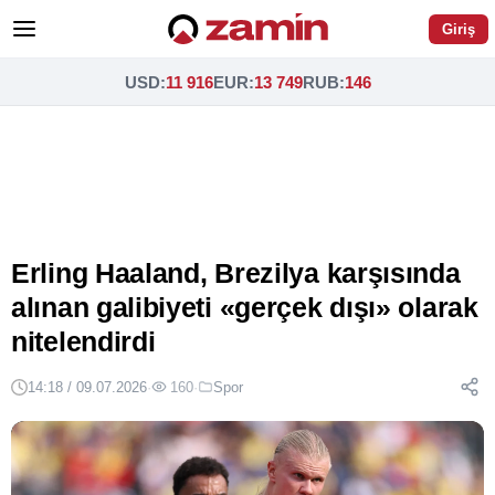
Giriş
USD
:
11 916
EUR
:
13 749
RUB
:
146
Erling Haaland, Brezilya karşısında
alınan galibiyeti «gerçek dışı» olarak
nitelendirdi
14:18 / 09.07.2026
·
160
·
Spor