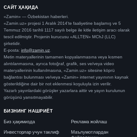
САЙТ ҲАҚИДА
«Zamin» — Özbekistan haberleri.
«Zamin.uz» projesi 1 Aralık 2014’te faaliyetine başlamış ve 5
Temmuz 2016 tarihli 1117 sayılı belge ile kitle iletişim aracı olarak
tescil edilmiştir. Projenin kurucusu «ALLTEN» MChJ (LLC)
şirketidir.
E-posta:
info@zamin.uz
.
Metin materyallerinin tamamen kopyalanmasına veya kısmen
alıntılanmasına, ayrıca fotoğraf, grafik, ses ve/veya video
materyallerinin kullanılmasına, «Zamin.uz» sitesine köprü
bağlantısı bulunması ve/veya «Zamin» internet yayınının kaynak
gösterildiğine dair bir not eklenmesi koşuluyla izin verilir.
Yazarlı yayınlardaki görüşler yazarlara aittir ve yayın kurulunun
görüşünü yansıtmayabilir.
БИЗНИНГ НАШРИЁТ
Биз ҳақимизда
Реклама жойлаш
Инвесторлар учун таклиф
Маълумотлардан