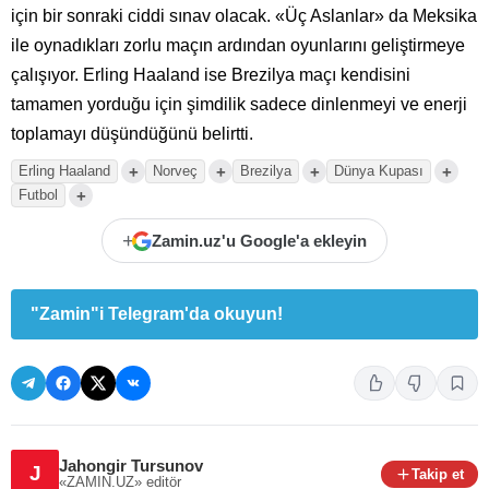
için bir sonraki ciddi sınav olacak. «Üç Aslanlar» da Meksika
ile oynadıkları zorlu maçın ardından oyunlarını geliştirmeye
çalışıyor. Erling Haaland ise Brezilya maçı kendisini
tamamen yorduğu için şimdilik sadece dinlenmeyi ve enerji
toplamayı düşündüğünü belirtti.
+
+
+
+
Erling Haaland
Norveç
Brezilya
Dünya Kupası
+
Futbol
+
Zamin.uz'u Google'a ekleyin
"Zamin"i Telegram'da okuyun!
Jahongir Tursunov
J
Takip et
«ZAMIN.UZ»
editör