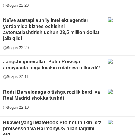
Bugun 22:23
Naïve startapi sunʼiy intellekt agentlari
yordamida biznes ochishni
avtomatlashtirish uchun 28,5 million dollar
jalb qildi
Bugun 22:20
Jangchi generallar: Putin Rossiya
armiyasida nega keskin rotatsiya o‘tkazdi?
Bugun 22:11
Rodri Barselonaga oʻtishga rozilik berdi va
Real Madrid shokka tushdi
Bugun 22:10
Huawei yangi MateBook Pro noutbukini oʻz
protsessori va HarmonyOS bilan taqdim
etdi