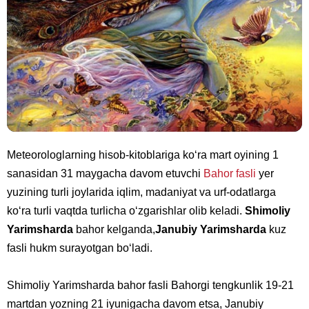
Meteorologlarning hisob-kitoblariga ko‘ra mart oyining 1
sanasidan 31 maygacha davom etuvchi
Bahor fasli
yer
yuzining turli joylarida iqlim, madaniyat va urf-odatlarga
ko‘ra turli vaqtda turlicha o‘zgarishlar olib keladi.
Shimoliy
Yarimsharda
bahor kelganda,
Janubiy Yarimsharda
kuz
fasli hukm surayotgan bo‘ladi.
Shimoliy Yarimsharda bahor fasli Bahorgi tengkunlik 19-21
martdan yozning 21 iyunigacha davom etsa, Janubiy