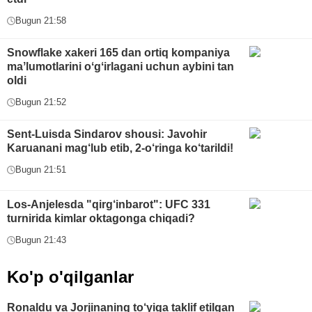
Bugun 21:58
Snowflake xakeri 165 dan ortiq kompaniya
maʼlumotlarini oʻgʻirlagani uchun aybini tan
oldi
Bugun 21:52
Sent-Luisda Sindarov shousi: Javohir
Karuanani mag‘lub etib, 2-o‘ringa ko‘tarildi!
Bugun 21:51
Los-Anjelesda "qirg‘inbarot": UFC 331
turnirida kimlar oktagonga chiqadi?
Bugun 21:43
Ko'p o'qilganlar
Ronaldu va Jorjinaning to‘yiga taklif etilgan