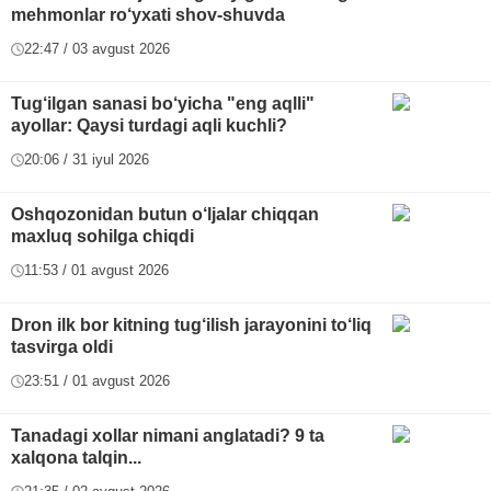
mehmonlar ro‘yxati shov-shuvda
22:47 / 03 avgust 2026
Tug‘ilgan sanasi bo‘yicha "eng aqlli"
ayollar: Qaysi turdagi aqli kuchli?
20:06 / 31 iyul 2026
Oshqozonidan butun o‘ljalar chiqqan
maxluq sohilga chiqdi
11:53 / 01 avgust 2026
Dron ilk bor kitning tug‘ilish jarayonini to‘liq
tasvirga oldi
23:51 / 01 avgust 2026
Tanadagi xollar nimani anglatadi? 9 ta
xalqona talqin...