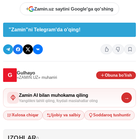
+
Zamin.uz saytini Google'ga qo'shing
"Zamin"ni Telegram'da o'qing!
Gulhayo
G
Obuna bo'lish
«ZAMIN.UZ»
muharriri
Zamin AI bilan muhokama qiling
→
Yangilikni tahlil qiling, foydali maslahatlar oling
Xulosa chiqar
Ijobiy va salbiy
Soddaroq tushuntir
IZOHLAR
0