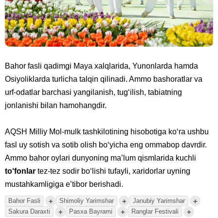
Bahor fasli qadimgi Maya xalqlarida, Yunonlarda hamda
Osiyoliklarda turlicha talqin qilinadi. Ammo bashoratlar va
urf-odatlar barchasi yangilanish, tug‘ilish, tabiatning
jonlanishi bilan hamohangdir.
AQSH Milliy Mol-mulk tashkilotining hisobotiga ko‘ra ushbu
fasl uy sotish va sotib olish bo‘yicha eng ommabop davrdir.
Ammo bahor oylari dunyoning ma’lum qismlarida kuchli
to‘fonlar
tez-tez sodir bo‘lishi tufayli, xaridorlar uyning
mustahkamligiga e’tibor berishadi.
+
+
+
Bahor Fasli
Shimoliy Yarimshar
Janubiy Yarimshar
+
+
+
Sakura Daraxti
Pasxa Bayrami
Ranglar Festivali