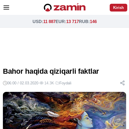
Kirish
USD
:
11 887
EUR
:
13 717
RUB
:
146
Bahor haqida qiziqarli faktlar
06:00 / 02.03.2020
·
14.3K
·
Foydali