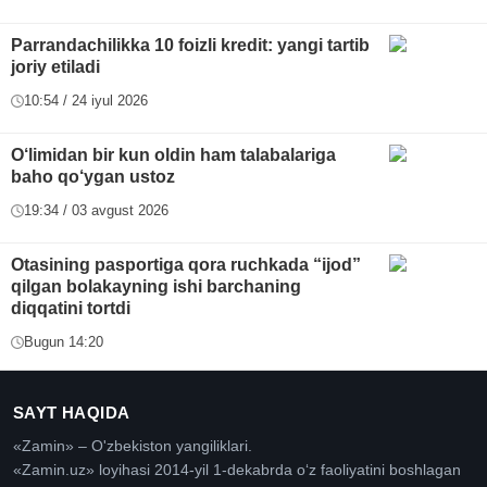
Parrandachilikka 10 foizli kredit: yangi tartib
joriy etiladi
10:54 / 24 iyul 2026
O‘limidan bir kun oldin ham talabalariga
baho qo‘ygan ustoz
19:34 / 03 avgust 2026
Otasining pasportiga qora ruchkada “ijod”
qilgan bolakayning ishi barchaning
diqqatini tortdi
Bugun 14:20
SAYT HAQIDA
«Zamin» – O'zbekiston yangiliklari.
«Zamin.uz» loyihasi 2014-yil 1-dekabrda oʻz faoliyatini boshlagan