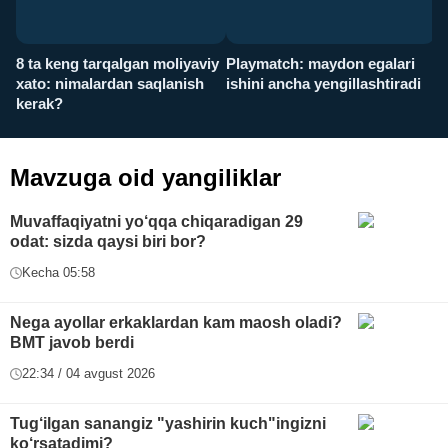
8 ta keng tarqalgan moliyaviy
Playmatch: maydon egalari
P
xato: nimalardan saqlanish
ishini ancha yengillashtiradi
u
kerak?
x
Mavzuga oid yangiliklar
Muvaffaqiyatni yo‘qqa chiqaradigan 29
odat: sizda qaysi biri bor?
Kecha 05:58
Nega ayollar erkaklardan kam maosh oladi?
BMT javob berdi
22:34 / 04 avgust 2026
Tug‘ilgan sanangiz "yashirin kuch"ingizni
ko‘rsatadimi?