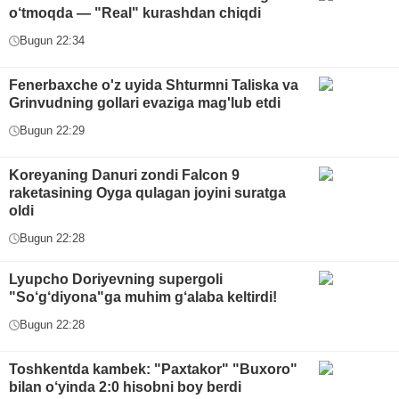
o‘tmoqda — "Real" kurashdan chiqdi
Bugun 22:34
Fenerbaxche o'z uyida Shturmni Taliska va
Grinvudning gollari evaziga mag'lub etdi
Bugun 22:29
Koreyaning Danuri zondi Falcon 9
raketasining Oyga qulagan joyini suratga
oldi
Bugun 22:28
Lyupcho Doriyevning supergoli
"So‘g‘diyona"ga muhim g‘alaba keltirdi!
Bugun 22:28
Toshkentda kambek: "Paxtakor" "Buxoro"
bilan o‘yinda 2:0 hisobni boy berdi