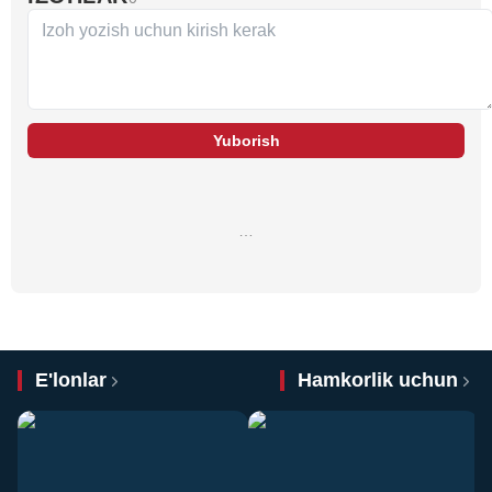
Yuborish
…
E'lonlar
Hamkorlik uchun