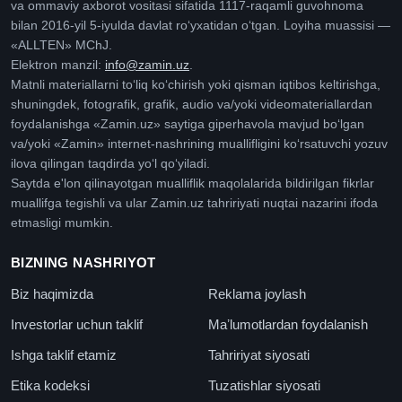
va ommaviy axborot vositasi sifatida 1117-raqamli guvohnoma
bilan 2016-yil 5-iyulda davlat roʻyxatidan oʻtgan. Loyiha muassisi —
«ALLTEN» MChJ.
Elektron manzil:
info@zamin.uz
.
Matnli materiallarni toʻliq koʻchirish yoki qisman iqtibos keltirishga,
shuningdek, fotografik, grafik, audio va/yoki videomateriallardan
foydalanishga «Zamin.uz» saytiga giperhavola mavjud boʻlgan
va/yoki «Zamin» internet-nashrining muallifligini koʻrsatuvchi yozuv
ilova qilingan taqdirda yoʻl qoʻyiladi.
Saytda e'lon qilinayotgan mualliflik maqolalarida bildirilgan fikrlar
muallifga tegishli va ular Zamin.uz tahririyati nuqtai nazarini ifoda
etmasligi mumkin.
BIZNING NASHRIYOT
Biz haqimizda
Reklama joylash
Investorlar uchun taklif
Maʼlumotlardan foydalanish
Ishga taklif etamiz
Tahririyat siyosati
Etika kodeksi
Tuzatishlar siyosati