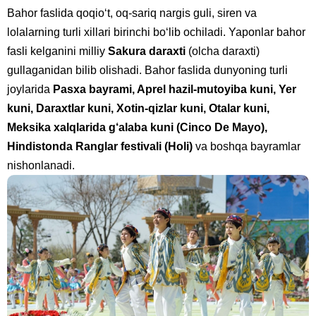
Bahor faslida qoqio‘t, oq-sariq nargis guli, siren va
lolalarning turli xillari birinchi bo‘lib ochiladi. Yaponlar bahor
fasli kelganini milliy
Sakura daraxti
(olcha daraxti)
gullaganidan bilib olishadi. Bahor faslida dunyoning turli
joylarida
Pasxa bayrami, Aprel hazil-mutoyiba kuni, Yer
kuni, Daraxtlar kuni, Xotin-qizlar kuni, Otalar kuni,
Meksika xalqlarida g‘alaba kuni (Cinco De Mayo),
Hindistonda Ranglar festivali (Holi)
va boshqa bayramlar
nishonlanadi.