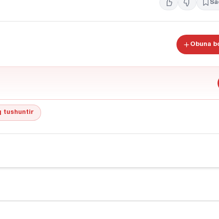
Sa
Obuna bo
 tushuntir