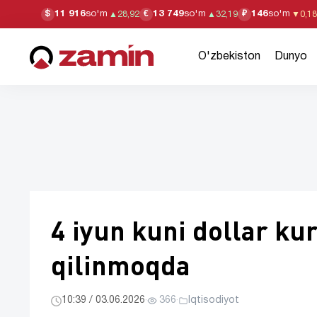
11 916
so'm
13 749
so'm
146
so'm
$
€
₽
▲
28,92
▲
32,19
▼
0,18
O'zbekiston
Dunyo
4 iyun kuni dollar ku
qilinmoqda
10:39 / 03.06.2026
·
366
·
Iqtisodiyot