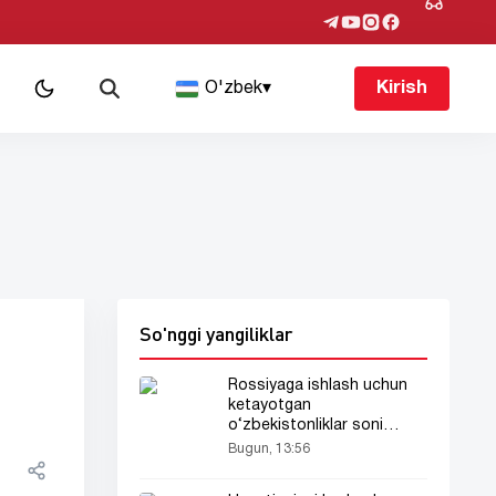
O'zbek
▾
Kirish
So'nggi yangiliklar
Rossiyaga ishlash uchun
ketayotgan
o‘zbekistonliklar soni
kamaymoqda
Bugun, 13:56