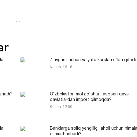
…
ar
da
7 avgust uchun valyuta kurslari e’lon qilindi
Kecha, 16:18
shadi?
O‘zbekiston mol go‘shtini asosan qaysi
davlatlardan import qilmoqda?
Kecha, 12:59
da
Banklarga soliq yengilligi: aholi uchun nimala
qimmatlashadi?