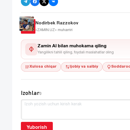
Nodirbek Razzokov
«ZAMIN.UZ»
muharriri
Zamin AI bilan muhokama qiling
Yangilikni tahlil qiling, foydali maslahatlar oling
Xulosa chiqar
Ijobiy va salbiy
Soddaroq
Izohlar
0
Yuborish