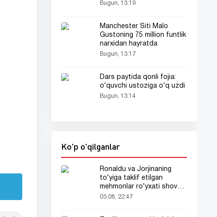
Bugun, 13:19
Manchester Siti Malo
Gustoning 75 million funtlik
narxidan hayratda
Bugun, 13:17
Dars paytida qonli fojia:
o‘quvchi ustoziga o‘q uzdi
Bugun, 13:14
Ko'p o'qilganlar
Ronaldu va Jorjinaning
to‘yiga taklif etilgan
mehmonlar ro‘yxati shov-
shuvda
03.08, 22:47