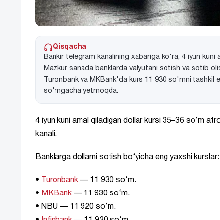
Qisqacha
Bankir telegram kanalining xabariga ko'ra, 4 iyun kuni
Mazkur sanada banklarda valyutani sotish va sotib olis
Turonbank va MKBank'da kurs 11 930 so'mni tashkil et
so'mgacha yetmoqda.
4 iyun kuni amal qiladigan dollar kursi 35–36 so‘m a
kanali.
Banklarga dollarni sotish bo‘yicha eng yaxshi kurslar:
•
Turonbank
— 11 930 so‘m.
•
MKBank
— 11 930 so‘m.
• NBU — 11 920 so‘m.