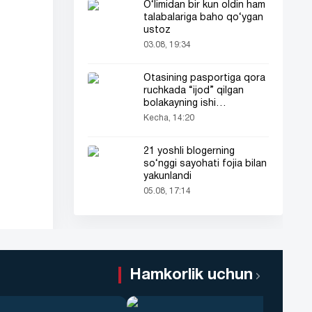
O‘limidan bir kun oldin ham
talabalariga baho qo‘ygan
ustoz
03.08, 19:34
Otasining pasportiga qora
ruchkada “ijod” qilgan
bolakayning ishi
barchaning diqqatini tortdi
Kecha, 14:20
21 yoshli blogerning
so‘nggi sayohati fojia bilan
yakunlandi
05.08, 17:14
Hamkorlik uchun