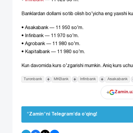
•
Infinbank
— 11 920 so‘m.
Banklardan dollarni sotib olish bo‘yicha eng yaxshi ku
• Asakabank — 11 950 so‘m.
• Infinbank — 11 970 so‘m.
• Agrobank — 11 980 so‘m.
• Kapitalbank — 11 980 so‘m.
Kun davomida kurs o‘zgarishi mumkin. Aniq kurs uchun
+
+
+
Turonbank
MKBank
Infinbank
Asakabank
+
Zamin.uz
"Zamin"ni Telegram'da o'qing!