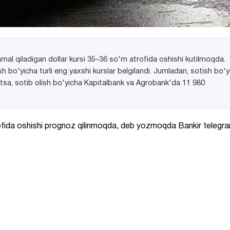
 amal qiladigan dollar kursi 35–36 so'm atrofida oshishi kutilmoqda.
h bo'yicha turli eng yaxshi kurslar belgilandi. Jumladan, sotish bo'y
sa, sotib olish bo'yicha Kapitalbank va Agrobank'da 11 980
trofida oshishi prognoz qilinmoqda, deb yozmoqda Bankir telegr