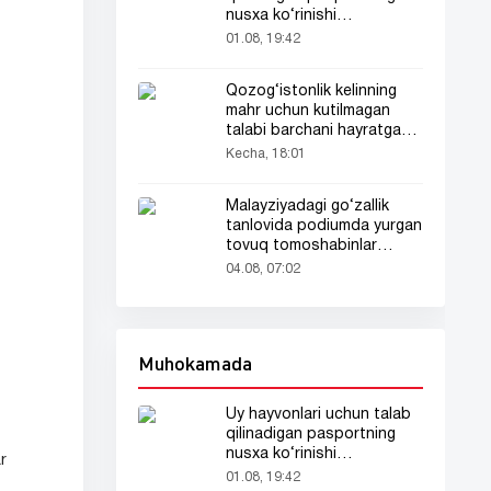
nusxa ko‘rinishi
tarmoqlarda tarqaldi
01.08, 19:42
Qozog‘istonlik kelinning
mahr uchun kutilmagan
talabi barchani hayratga
soldi
Kecha, 18:01
Malayziyadagi go‘zallik
tanlovida podiumda yurgan
tovuq tomoshabinlar
e’tiborini tortdi
04.08, 07:02
Muhokamada
Uy hayvonlari uchun talab
qilinadigan pasportning
nusxa ko‘rinishi
r
tarmoqlarda tarqaldi
01.08, 19:42