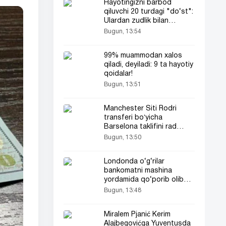
Hayotingizni barbod
qiluvchi 20 turdagi "do‘st":
Ulardan zudlik bilan
uzoqlashing!
Bugun, 13:54
99% muammodan xalos
qiladi, deyiladi: 9 ta hayotiy
qoidalar!
Bugun, 13:51
Manchester Siti Rodri
transferi boʻyicha
Barselona taklifini rad
etishga tayyor
Bugun, 13:50
Londonda o‘g‘rilar
bankomatni mashina
yordamida qo‘porib olib
ketishdi
Bugun, 13:48
Miralem Pjanić Kerim
Alajbegovićga Yuventusda