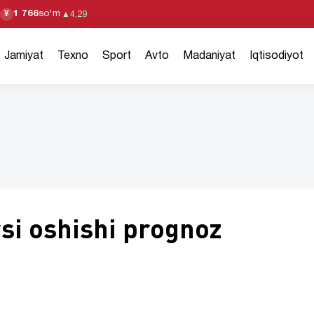
1 766
so'm
¥
▲
4,29
Jamiyat
Texno
Sport
Avto
Madaniyat
Iqtisodiyot
rsi oshishi prognoz