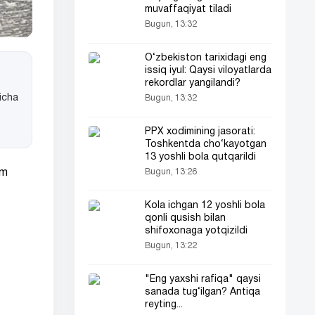
muvaffaqiyat tiladi
Bugun, 13:32
O‘zbekiston tarixidagi eng
issiq iyul: Qaysi viloyatlarda
rekordlar yangilandi?
icha
Bugun, 13:32
PPX xodimining jasorati:
Toshkentda cho‘kayotgan
13 yoshli bola qutqarildi
Bugun, 13:26
am
Kola ichgan 12 yoshli bola
qonli qusish bilan
shifoxonaga yotqizildi
Bugun, 13:22
"Eng yaxshi rafiqa" qaysi
sanada tug‘ilgan? Antiqa
reyting...