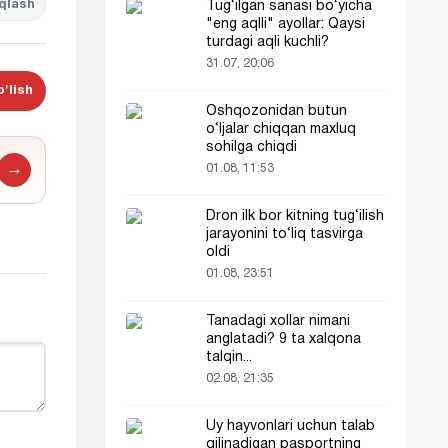
qlash
Tug‘ilgan sanasi bo‘yicha
"eng aqlli" ayollar: Qaysi
turdagi aqli kuchli?
31.07, 20:06
'lish
Oshqozonidan butun
o‘ljalar chiqqan maxluq
sohilga chiqdi
→
01.08, 11:53
Dron ilk bor kitning tug‘ilish
jarayonini to‘liq tasvirga
oldi
01.08, 23:51
Tanadagi xollar nimani
anglatadi? 9 ta xalqona
talqin...
02.08, 21:35
Uy hayvonlari uchun talab
qilinadigan pasportning