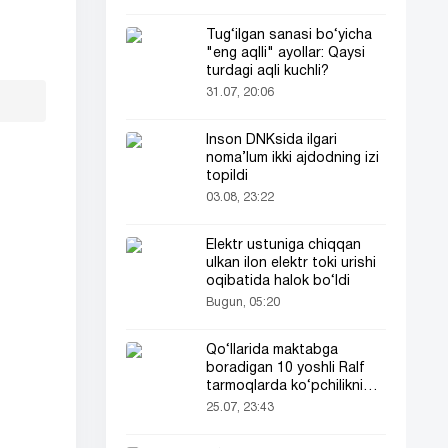
Tug‘ilgan sanasi bo‘yicha
"eng aqlli" ayollar: Qaysi
turdagi aqli kuchli?
31.07, 20:06
Inson DNKsida ilgari
noma’lum ikki ajdodning izi
topildi
03.08, 23:22
Elektr ustuniga chiqqan
ulkan ilon elektr toki urishi
oqibatida halok bo‘ldi
Bugun, 05:20
Qo‘llarida maktabga
boradigan 10 yoshli Ralf
tarmoqlarda ko‘pchilikni
ta’sirlantirdi
25.07, 23:43