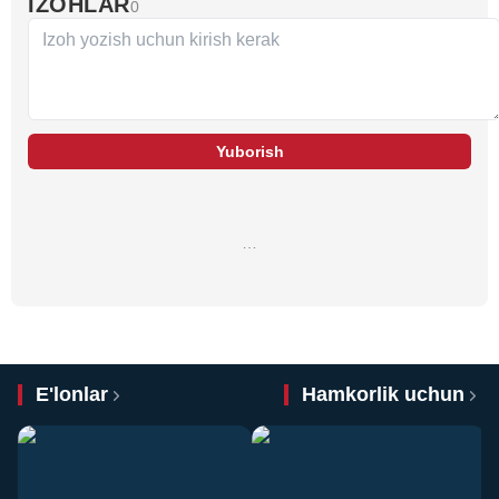
IZOHLAR
0
Yuborish
…
E'lonlar
Hamkorlik uchun