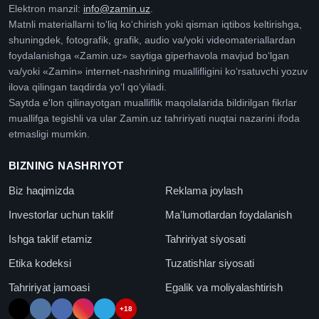
Elektron manzil:
info@zamin.uz
.
Matnli materiallarni toʻliq koʻchirish yoki qisman iqtibos keltirishga,
shuningdek, fotografik, grafik, audio va/yoki videomateriallardan
foydalanishga «Zamin.uz» saytiga giperhavola mavjud boʻlgan
va/yoki «Zamin» internet-nashrining muallifligini koʻrsatuvchi yozuv
ilova qilingan taqdirda yoʻl qoʻyiladi.
Saytda e'lon qilinayotgan mualliflik maqolalarida bildirilgan fikrlar
muallifga tegishli va ular Zamin.uz tahririyati nuqtai nazarini ifoda
etmasligi mumkin.
BIZNING NASHRIYOT
Biz haqimizda
Reklama joylash
Investorlar uchun taklif
Maʼlumotlardan foydalanish
Ishga taklif etamiz
Tahririyat siyosati
Etika kodeksi
Tuzatishlar siyosati
Tahririyat jamoasi
Egalik va moliyalashtirish
+18