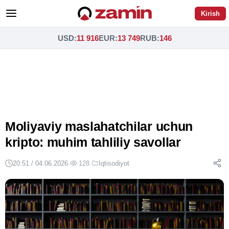
Kirish
USD
:
11 916
EUR
:
13 749
RUB
:
146
Moliyaviy maslahatchilar uchun
kripto: muhim tahliliy savollar
20:51 / 04.06.2026
·
128
·
Iqtisodiyot