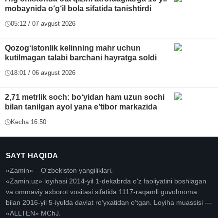
mobaynida o‘g‘il bola sifatida tanishtirdi
05:12 / 07 avgust 2026
Qozog‘istonlik kelinning mahr uchun
kutilmagan talabi barchani hayratga soldi
18:01 / 06 avgust 2026
2,71 metrlik soch: bo‘yidan ham uzun sochi
bilan tanilgan ayol yana e’tibor markazida
Kecha 16:50
SAYT HAQIDA
«Zamin» – O'zbekiston yangiliklari.
«Zamin.uz» loyihasi 2014-yil 1-dekabrda oʻz faoliyatini boshlagan
va ommaviy axborot vositasi sifatida 1117-raqamli guvohnoma
bilan 2016-yil 5-iyulda davlat roʻyxatidan oʻtgan. Loyiha muassisi —
«ALLTEN» MChJ.