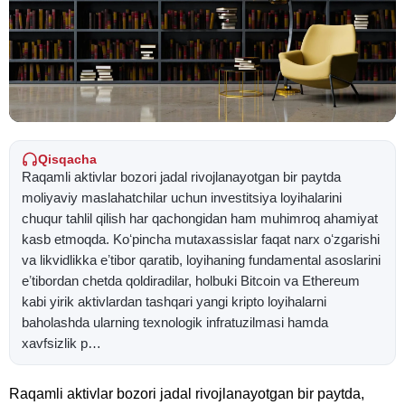
Qisqacha
Raqamli aktivlar bozori jadal rivojlanayotgan bir paytda
moliyaviy maslahatchilar uchun investitsiya loyihalarini
chuqur tahlil qilish har qachongidan ham muhimroq ahamiyat
kasb etmoqda. Koʻpincha mutaxassislar faqat narx oʻzgarishi
va likvidlikka eʼtibor qaratib, loyihaning fundamental asoslarini
eʼtibordan chetda qoldiradilar, holbuki Bitcoin va Ethereum
kabi yirik aktivlardan tashqari yangi kripto loyihalarni
baholashda ularning texnologik infratuzilmasi hamda
xavfsizlik p…
Raqamli aktivlar bozori jadal rivojlanayotgan bir paytda,