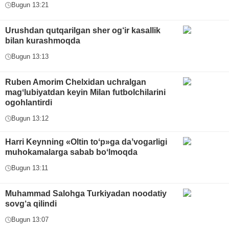
Bugun 13:21
Urushdan qutqarilgan sher og‘ir kasallik
bilan kurashmoqda
Bugun 13:13
Ruben Amorim Chelxidan uchralgan
magʻlubiyatdan keyin Milan futbolchilarini
ogohlantirdi
Bugun 13:12
Harri Keynning «Oltin toʻp»ga daʼvogarligi
muhokamalarga sabab boʻlmoqda
Bugun 13:11
Muhammad Salohga Turkiyadan noodatiy
sovg‘a qilindi
Bugun 13:07