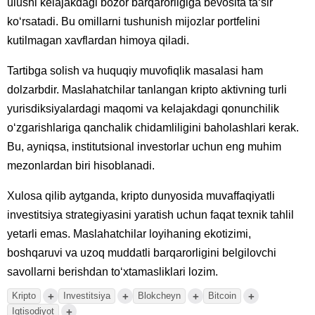
ulushi kelajakdagi bozor barqarorligiga bevosita taʻsir
koʻrsatadi. Bu omillarni tushunish mijozlar portfelini
kutilmagan xavflardan himoya qiladi.
Tartibga solish va huquqiy muvofiqlik masalasi ham
dolzarbdir. Maslahatchilar tanlangan kripto aktivning turli
yurisdiksiyalardagi maqomi va kelajakdagi qonunchilik
oʻzgarishlariga qanchalik chidamliligini baholashlari kerak.
Bu, ayniqsa, institutsional investorlar uchun eng muhim
mezonlardan biri hisoblanadi.
Xulosa qilib aytganda, kripto dunyosida muvaffaqiyatli
investitsiya strategiyasini yaratish uchun faqat texnik tahlil
yetarli emas. Maslahatchilar loyihaning ekotizimi,
boshqaruvi va uzoq muddatli barqarorligini belgilovchi
savollarni berishdan toʻxtamasliklari lozim.
+
+
+
+
Kripto
Investitsiya
Blokcheyn
Bitcoin
+
Iqtisodiyot