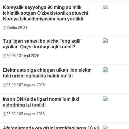
Koreyalik sayyohga 90 ming so‘mlik
ichimlik sotgan O‘zbekistonlik sotuvchi
Koreya televideniyasida ham yoritildi
Kecha 05:31
Tug‘ilgan sanasi bo‘yicha "eng aqlli"
ayollar: Qaysi turdagi aqli kuchli?
20:06 / 31 iyul 2026
Elektr ustuniga chiqqan ulkan ilon elektr
toki urishi oqibatida halok bo‘ldi
05:20 / 07 avgust 2026
Inson DNKsida ilgari noma’lum ikki
ajdodning izi topildi
23:22 / 03 avgust 2026
Afg‘onistonda ota qizini atrofdagilarga 10 yil