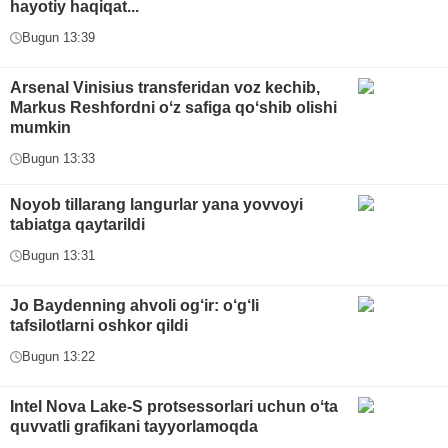
hayotiy haqiqat...
Bugun 13:39
Arsenal Vinisius transferidan voz kechib,
Markus Reshfordni oʻz safiga qoʻshib olishi
mumkin
Bugun 13:33
Noyob tillarang langurlar yana yovvoyi
tabiatga qaytarildi
Bugun 13:31
Jo Baydenning ahvoli og‘ir: o‘g‘li
tafsilotlarni oshkor qildi
Bugun 13:22
Intel Nova Lake-S protsessorlari uchun oʻta
quvvatli grafikani tayyorlamoqda