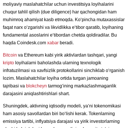
moliyaviy maslahatchilar uchun investitsiya loyihalarini
chuqur tahlil qilish (due diligence) har qachongidan ham
muhimroq ahamiyat kasb etmoqda. Koʻpincha mutaxassislar
faqat narx oʻzgarishi va likvidlikka eʻtibor qaratib, loyihaning
fundamental asoslarini eʻtibordan chetda qoldiradilar. Bu
haqda Coindesk.com
xabar
beradi.
Bitcoin
va Ethereum kabi yirik aktivlardan tashqari, yangi
kripto
loyihalarni baholashda ularning texnologik
infratuzilmasi va xavfsizlik protokollarini sinchiklab oʻrganish
lozim. Maslahatchilar loyiha ortida turgan jamoaning
tajribasi va
blokcheyn
tarmogʻining markazlashmaganlik
darajasini aniqlashtirishlari shart.
Shuningdek, aktivning iqtisodiy modeli, yaʻni tokenomikasi
ham asosiy savollardan biri boʻlishi kerak. Tokenlarning
emissiya tartibi, inflyatsiya darajasi va yirik investorlarning