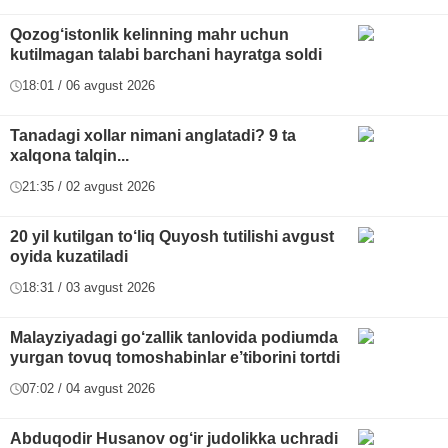
Qozog‘istonlik kelinning mahr uchun
kutilmagan talabi barchani hayratga soldi
18:01 / 06 avgust 2026
Tanadagi xollar nimani anglatadi? 9 ta
xalqona talqin...
21:35 / 02 avgust 2026
20 yil kutilgan to‘liq Quyosh tutilishi avgust
oyida kuzatiladi
18:31 / 03 avgust 2026
Malayziyadagi go‘zallik tanlovida podiumda
yurgan tovuq tomoshabinlar e’tiborini tortdi
07:02 / 04 avgust 2026
Abduqodir Husanov og‘ir judolikka uchradi