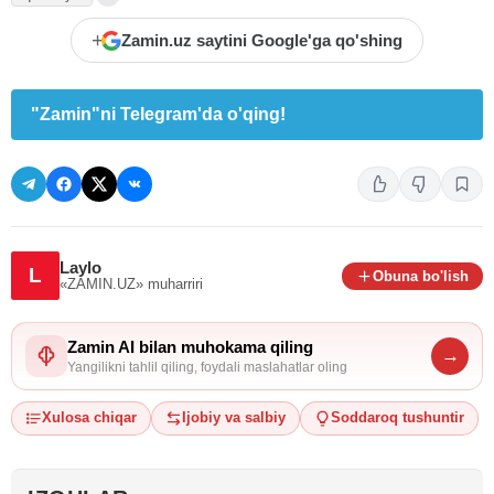
+
Zamin.uz saytini Google'ga qo'shing
"Zamin"ni Telegram'da o'qing!
Laylo
L
Obuna bo'lish
«ZAMIN.UZ»
muharriri
Zamin AI bilan muhokama qiling
→
Yangilikni tahlil qiling, foydali maslahatlar oling
Xulosa chiqar
Ijobiy va salbiy
Soddaroq tushuntir