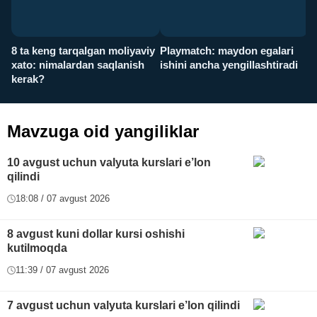
8 ta keng tarqalgan moliyaviy
Playmatch: maydon egalari
P
xato: nimalardan saqlanish
ishini ancha yengillashtiradi
u
kerak?
x
Mavzuga oid yangiliklar
10 avgust uchun valyuta kurslari e’lon
qilindi
18:08 / 07 avgust 2026
8 avgust kuni dollar kursi oshishi
kutilmoqda
11:39 / 07 avgust 2026
7 avgust uchun valyuta kurslari e’lon qilindi