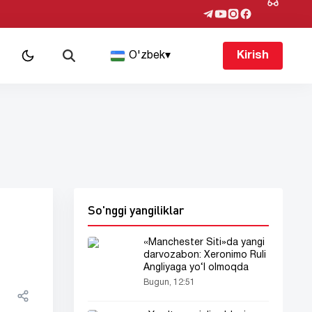
O'zbek
▾
Kirish
So'nggi yangiliklar
«Manchester Siti»da yangi
darvozabon: Xeronimo Ruli
Angliyaga yo‘l olmoqda
Bugun, 12:51