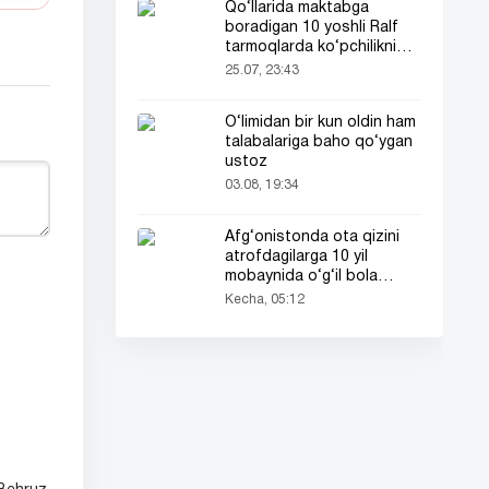
Qo‘llarida maktabga
boradigan 10 yoshli Ralf
tarmoqlarda ko‘pchilikni
ta’sirlantirdi
25.07, 23:43
O‘limidan bir kun oldin ham
talabalariga baho qo‘ygan
ustoz
03.08, 19:34
Afg‘onistonda ota qizini
atrofdagilarga 10 yil
mobaynida o‘g‘il bola
sifatida tanishtirdi
Kecha, 05:12