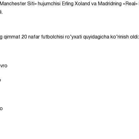
«Manchester Siti» hujumchisi Erling Xoland va Madridning «Real» 
i.
 qimmat 20 nafar futbolchisi ro‘yxati quyidagicha ko‘rinish oldi:
evro
o
ro