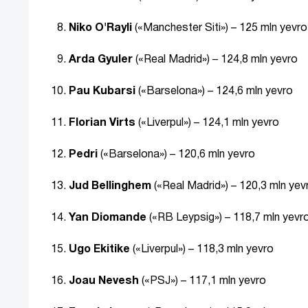
Niko O'Rayli
(«Manchester Siti») – 125 mln yevro
Arda Gyuler
(«Real Madrid») – 124,8 mln yevro
Pau Kubarsi
(«Barselona») – 124,6 mln yevro
Florian Virts
(«Liverpul») – 124,1 mln yevro
Pedri
(«Barselona») – 120,6 mln yevro
Jud Bellinghem
(«Real Madrid») – 120,3 mln yev
Yan Diomande
(«RB Leypsig») – 118,7 mln yevr
Ugo Ekitike
(«Liverpul») – 118,3 mln yevro
Joau Nevesh
(«PSJ») – 117,1 mln yevro