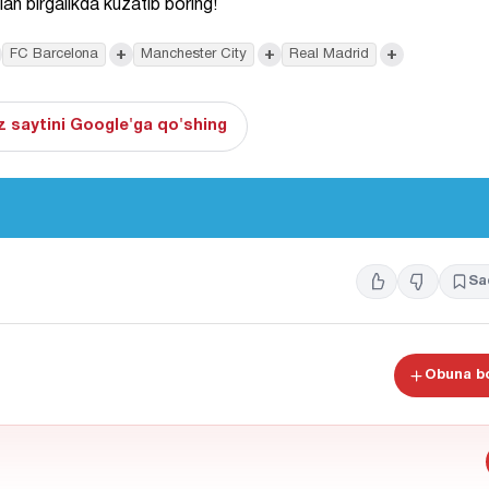
ilan birgalikda kuzatib boring!
+
+
+
FC Barcelona
Manchester City
Real Madrid
 saytini Google'ga qo'shing
Sa
Obuna bo