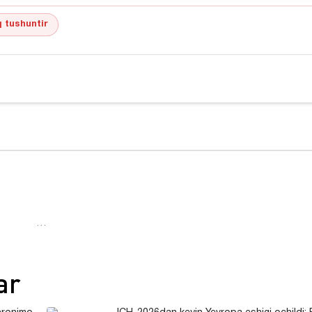
 tushuntir
…
ar