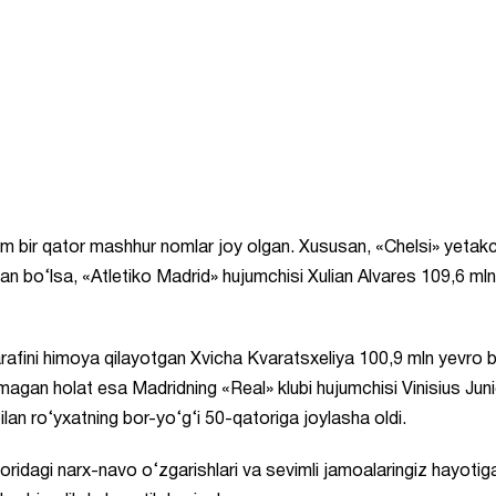
am bir qator mashhur nomlar joy olgan. Xususan, «Chelsi» yetakc
an bo‘lsa, «Atletiko Madrid» hujumchisi Xulian Alvares 109,6 ml
rafini himoya qilayotgan Xvicha Kvaratsxeliya 100,9 mln yevro b
ilmagan holat esa Madridning «Real» klubi hujumchisi Vinisius Jun
bilan ro‘yxatning bor-yo‘g‘i 50-qatoriga joylasha oldi.
zoridagi narx-navo o‘zgarishlari va sevimli jamoalaringiz hayotig