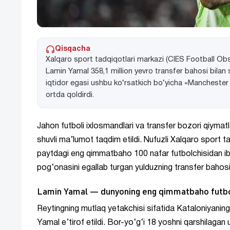
Qisqacha
Xalqaro sport tadqiqotlari markazi (CIES Football Obse
Lamin Yamal 358,1 million yevro transfer bahosi bilan 
iqtidor egasi ushbu ko‘rsatkich bo‘yicha «Manchester 
ortda qoldirdi.
Jahon futboli ixlosmandlari va transfer bozori qiymatl
shuvli ma’lumot taqdim etildi. Nufuzli Xalqaro sport 
paytdagi eng qimmatbaho 100 nafar futbolchisidan ibor
pog‘onasini egallab turgan yulduzning transfer bahos
Lamin Yamal — dunyoning eng qimmatbaho futbo
Reytingning mutlaq yetakchisi sifatida Kataloniyaning
Yamal e’tirof etildi. Bor-yo‘g‘i 18 yoshni qarshilaga