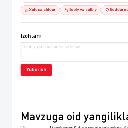
Xulosa chiqar
Ijobiy va salbiy
Soddaroq
Izohlar
0
Yuborish
Mavzuga oid yangilikl