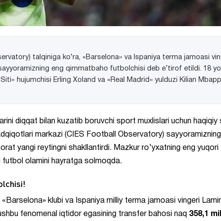
rvatory) talqiniga ko‘ra, «Barselona» va Ispaniya terma jamoasi vin
sayyoramizning eng qimmatbaho futbolchisi deb e’tirof etildi. 18 yo
Siti» hujumchisi Erling Xoland va «Real Madrid» yulduzi Kilian Mbapp
arini diqqat bilan kuzatib boruvchi sport muxlislari uchun haqiqiy
tadqiqotlari markazi (CIES Football Observatory) sayyoramizning
at yangi reytingni shakllantirdi. Mazkur ro‘yxatning eng yuqori
i futbol olamini hayratga solmoqda.
lchisi!
 «Barselona» klubi va Ispaniya milliy terma jamoasi vingeri Lami
n ushbu fenomenal iqtidor egasining transfer bahosi naq
358,1 mi