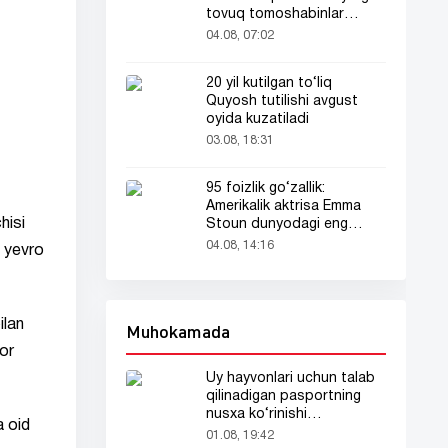
tovuq tomoshabinlar
e’tiborini tortdi
04.08, 07:02
20 yil kutilgan to‘liq
Quyosh tutilishi avgust
oyida kuzatiladi
03.08, 18:31
95 foizlik go‘zallik:
Amerikalik aktrisa Emma
hisi
Stoun dunyodagi eng
go‘zal ayol deb topildi!
04.08, 14:16
n yevro
ilan
Muhokamada
ior
Uy hayvonlari uchun talab
qilinadigan pasportning
nusxa ko‘rinishi
a oid
tarmoqlarda tarqaldi
01.08, 19:42