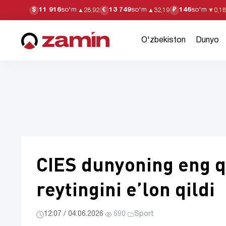
11 916
so'm
13 749
so'm
146
so'm
$
€
₽
▲
28,92
▲
32,19
▼
0,18
O'zbekiston
Dunyo
CIES dunyoning eng q
reytingini e’lon qildi
12:07 / 04.06.2026
·
690
·
Sport