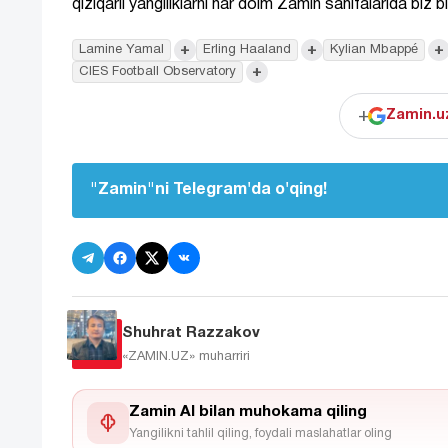
qiziqarli yangiliklarni har doim Zamin sahifalarida biz b
+
+
+
Lamine Yamal
Erling Haaland
Kylian Mbappé
+
CIES Football Observatory
+
Zamin.uz
"Zamin"ni Telegram'da o'qing!
Shuhrat Razzakov
«ZAMIN.UZ»
muharriri
Zamin AI bilan muhokama qiling
Yangilikni tahlil qiling, foydali maslahatlar oling