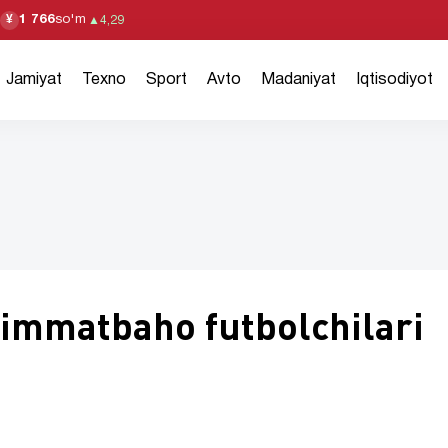
1 766
so'm
¥
▲
4,29
Jamiyat
Texno
Sport
Avto
Madaniyat
Iqtisodiyot
immatbaho futbolchilari