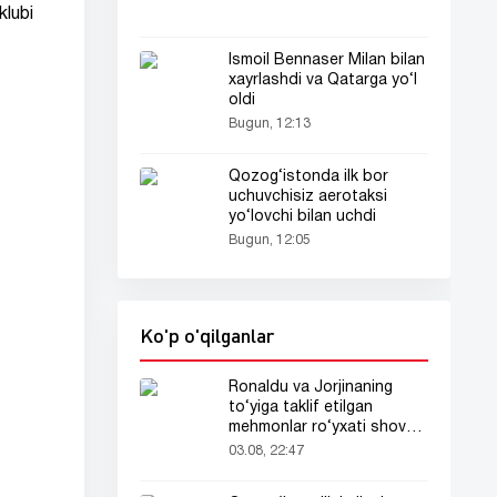
klubi
Ismoil Bennaser Milan bilan
xayrlashdi va Qatarga yo‘l
oldi
Bugun, 12:13
Qozog‘istonda ilk bor
uchuvchisiz aerotaksi
yo‘lovchi bilan uchdi
Bugun, 12:05
Ko'p o'qilganlar
Ronaldu va Jorjinaning
to‘yiga taklif etilgan
mehmonlar ro‘yxati shov-
shuvda
03.08, 22:47