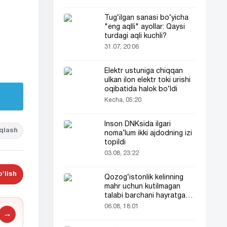
Tug‘ilgan sanasi bo‘yicha
"eng aqlli" ayollar: Qaysi
turdagi aqli kuchli?
31.07, 20:06
Elektr ustuniga chiqqan
ulkan ilon elektr toki urishi
oqibatida halok bo‘ldi
Kecha, 05:20
Inson DNKsida ilgari
qlash
noma’lum ikki ajdodning izi
topildi
03.08, 23:22
'lish
Qozog‘istonlik kelinning
mahr uchun kutilmagan
talabi barchani hayratga
soldi
06.08, 18:01
→