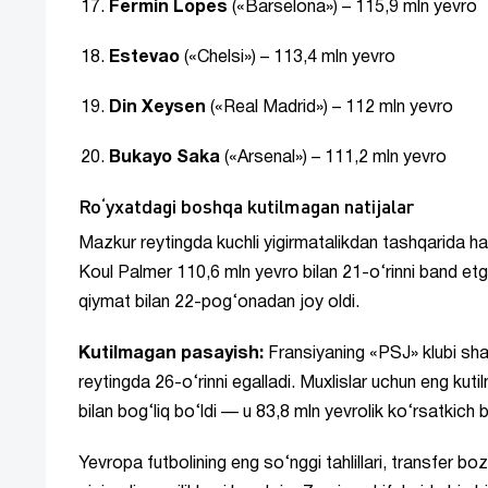
Fermin Lopes
(«Barselona») – 115,9 mln yevro
Estevao
(«Chelsi») – 113,4 mln yevro
Din Xeysen
(«Real Madrid») – 112 mln yevro
Bukayo Saka
(«Arsenal») – 111,2 mln yevro
Ro‘yxatdagi boshqa kutilmagan natijalar
Mazkur reytingda kuchli yigirmatalikdan tashqarida h
Koul Palmer 110,6 mln yevro bilan 21-o‘rinni band etg
qiymat bilan 22-pog‘onadan joy oldi.
Kutilmagan pasayish:
Fransiyaning «PSJ» klubi sha
reytingda 26-o‘rinni egalladi. Muxlislar uchun eng kut
bilan bog‘liq bo‘ldi — u 83,8 mln yevrolik ko‘rsatkich 
Yevropa futbolining eng so‘nggi tahlillari, transfer bo