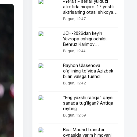
«Yeraltı» seriali yulduzi
atrofida mojaro: 17 yoshli
aktrisaning otasi shikoyat
qildi
Bugun, 12:47
JCH-2026dan keyin
Yevropa eshigi ochildi:
Behruz Karimov
«Lugano»ga o‘tdi!
Bugun, 12:44
Rayhon Ulasenova
o‘g‘lining to‘yida Azizbek
bilan valsga tushdi
Bugun, 12:42
"Eng yaxshi rafiqa" qaysi
sanada tug‘ilgan? Antiqa
reyting...
Bugun, 12:39
Real Madrid transfer
oynasida yarim himoyani