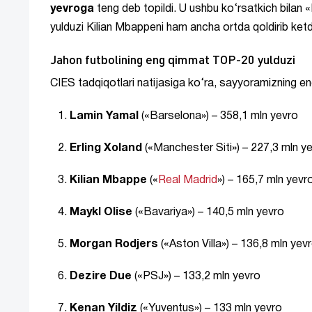
yevroga
teng deb topildi. U ushbu ko‘rsatkich bilan 
yulduzi Kilian Mbappeni ham ancha ortda qoldirib ketd
Jahon futbolining eng qimmat TOP-20 yulduzi
CIES tadqiqotlari natijasiga ko‘ra, sayyoramizning eng
Lamin Yamal
(«Barselona») – 358,1 mln yevro
Erling Xoland
(«Manchester Siti») – 227,3 mln y
Kilian Mbappe
(«
Real Madrid
») – 165,7 mln yevr
Maykl Olise
(«Bavariya») – 140,5 mln yevro
Morgan Rodjers
(«Aston Villa») – 136,8 mln yev
Dezire Due
(«PSJ») – 133,2 mln yevro
Kenan Yildiz
(«Yuventus») – 133 mln yevro