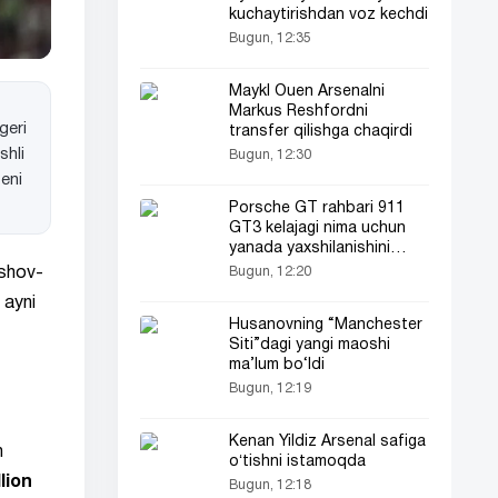
kuchaytirishdan voz kechdi
Bugun, 12:35
Maykl Ouen Arsenalni
Markus Reshfordni
geri
transfer qilishga chaqirdi
shli
Bugun, 12:30
eni
Porsche GT rahbari 911
GT3 kelajagi nima uchun
yanada yaxshilanishini
aytdi
Bugun, 12:20
 shov-
 ayni
Husanovning “Manchester
Siti”dagi yangi maoshi
ma’lum bo‘ldi
Bugun, 12:19
Kenan Yildiz Arsenal safiga
n
oʻtishni istamoqda
llion
Bugun, 12:18