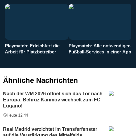
Playmatch: Erleichtert die
Playmatch: Alle notwendigen
W
Arbeit für Platzbetreiber
Fußball-Services in einer App
I
b
g
Ähnliche Nachrichten
Nach der WM 2026 öffnet sich das Tor nach
Europa: Behruz Karimov wechselt zum FC
Lugano!
Heute 12:44
Real Madrid verzichtet im Transferfenster
auf die Verstärkung des Mittelfelds