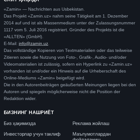
«Zamin» — Nachrichten aus Usbekistan.
Das Projekt «Zamin.uz» nahm seine Tätigkeit am 1. Dezember
2014 auf und ist als Massenmedium unter der Zulassungsnummer
1117 vom 5. Juli 2016 registriert. Gründer des Projekts ist die
«ALLTEN» (GmbH).
E-Mail:
info@zamin.uz
.
Das vollständige Kopieren von Textmaterialien oder das teilweise
Zitieren sowie die Nutzung von Foto-, Grafik-, Audio- und/oder
Videomaterialien ist zulässig, sofern ein Hyperlink zu «Zamin.uz»
vorhanden ist und/oder ein Hinweis auf die Urheberschaft des
Online-Mediums «Zamin» beigefügt wird.
Die in den Autorenbeiträgen geäußerten Meinungen liegen bei den
Autoren und spiegeln möglicherweise nicht die Position der
Redaktion wider.
БИЗНИНГ НАШРИЁТ
Биз ҳақимизда
Реклама жойлаш
Инвесторлар учун таклиф
Маълумотлардан
фойдаланиш