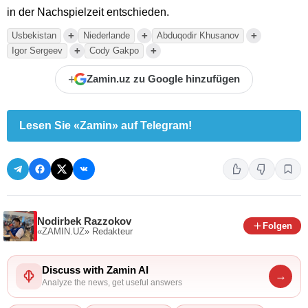
in der Nachspielzeit entschieden.
+
+
+
Usbekistan
Niederlande
Abduqodir Khusanov
+
+
Igor Sergeev
Cody Gakpo
+
Zamin.uz zu Google hinzufügen
Lesen Sie «Zamin» auf Telegram!
Nodirbek Razzokov
Folgen
«ZAMIN.UZ»
Redakteur
Discuss with Zamin AI
→
Analyze the news, get useful answers