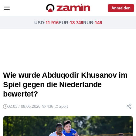
Anmelden
USD
:
11 916
EUR
:
13 749
RUB
:
146
Wie wurde Abduqodir Khusanov im
Spiel gegen die Niederlande
bewertet?
02:03 / 09.06.2026
·
436
·
Sport