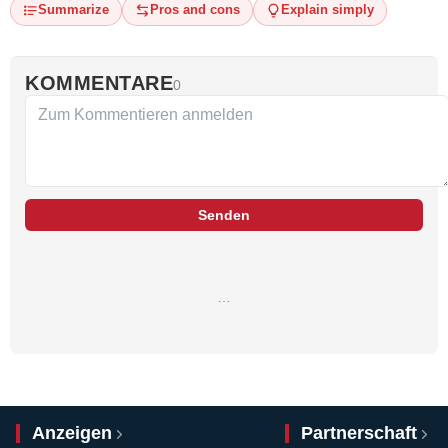
Summarize
Pros and cons
Explain simply
KOMMENTARE
0
Senden
…
Anzeigen
Partnerschaft