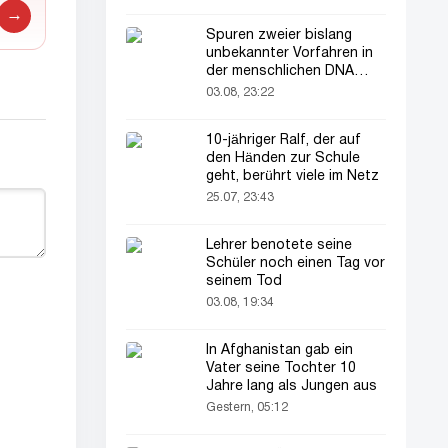
→
Spuren zweier bislang
unbekannter Vorfahren in
der menschlichen DNA
entdeckt
03.08, 23:22
10-jähriger Ralf, der auf
den Händen zur Schule
geht, berührt viele im Netz
25.07, 23:43
Lehrer benotete seine
Schüler noch einen Tag vor
seinem Tod
03.08, 19:34
In Afghanistan gab ein
Vater seine Tochter 10
Jahre lang als Jungen aus
Gestern, 05:12