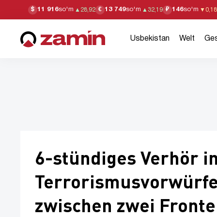
11 916
so'm
13 749
so'm
146
so'm
$
€
₽
▲
28,92
▲
32,19
▼
0,18
Usbekistan
Welt
Ges
6-stündiges Verhör i
Terrorismusvorwürfe 
zwischen zwei Front