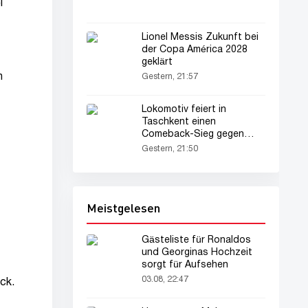
i
Lionel Messis Zukunft bei
der Copa América 2028
geklärt
n
Gestern, 21:57
Lokomotiv feiert in
Taschkent einen
Comeback-Sieg gegen
Dinamo
Gestern, 21:50
Meistgelesen
Gästeliste für Ronaldos
und Georginas Hochzeit
sorgt für Aufsehen
03.08, 22:47
ck.