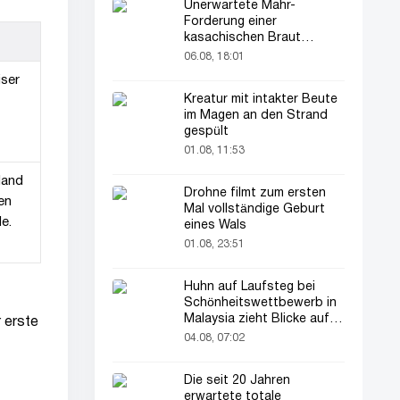
Unerwartete Mahr-
Forderung einer
kasachischen Braut
verblüfft alle
06.08, 18:01
iser
Kreatur mit intakter Beute
im Magen an den Strand
gespült
01.08, 11:53
land
Drohne filmt zum ersten
en
Mal vollständige Geburt
e.
eines Wals
01.08, 23:51
Huhn auf Laufsteg bei
Schönheitswettbewerb in
Malaysia zieht Blicke auf
 erste
sich
04.08, 07:02
Die seit 20 Jahren
erwartete totale