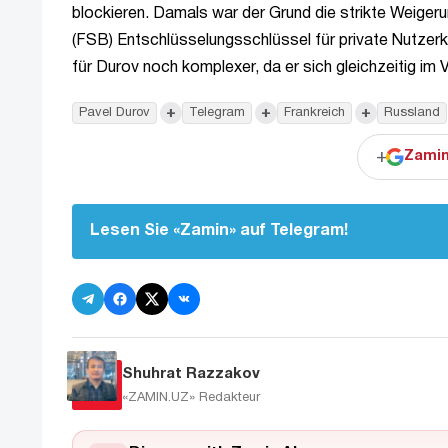
blockieren. Damals war der Grund die strikte Weige
(FSB) Entschlüsselungsschlüssel für private Nutzerko
für Durov noch komplexer, da er sich gleichzeitig im
+
+
+
Pavel Durov
Telegram
Frankreich
Russland
+
Zamin
Lesen Sie «Zamin» auf Telegram!
Shuhrat Razzakov
«ZAMIN.UZ»
Redakteur