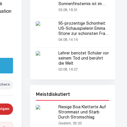
es
Sonnenfinsternis ist im
August zu sehen
03.08, 18:31
uation
95-prozentige Schönheit:
US-Schauspielerin Emma
Stone zur schönsten Frau
der Welt gekürt
04.08, 14:16
Lehrer benotet Schüler vor
seinem Tod und berührt
die Welt
02.08, 16:27
chern
Meistdiskutiert
Riesige Boa Kletterte Auf
olgen
Strommast und Starb
Durch Stromschlag
Gestern, 05:20