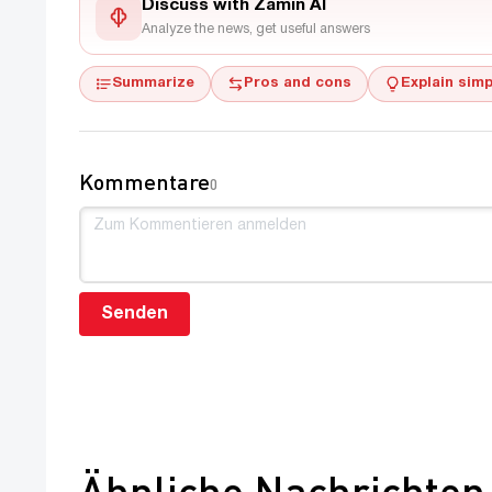
Discuss with Zamin AI
Analyze the news, get useful answers
Summarize
Pros and cons
Explain simp
Kommentare
0
Senden
Ähnliche Nachrichten