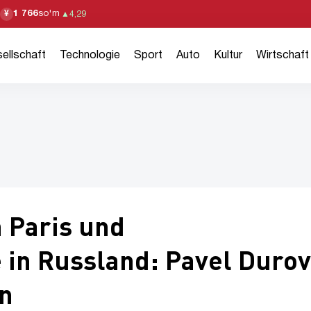
1 766
so'm
¥
▲
4,29
ellschaft
Technologie
Sport
Auto
Kultur
Wirtschaft
n Paris und
in Russland: Pavel Durov
en