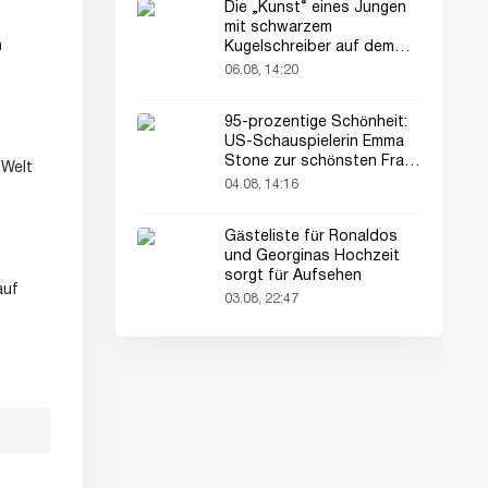
Die „Kunst“ eines Jungen
mit schwarzem
n
Kugelschreiber auf dem
Pass seines Vaters zieht
06.08, 14:20
alle Blicke auf sich
95-prozentige Schönheit:
US-Schauspielerin Emma
Stone zur schönsten Frau
 Welt
der Welt gekürt
04.08, 14:16
Gästeliste für Ronaldos
und Georginas Hochzeit
sorgt für Aufsehen
auf
03.08, 22:47