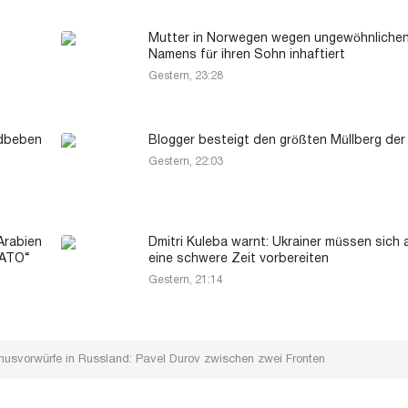
Mutter in Norwegen wegen ungewöhnliche
Namens für ihren Sohn inhaftiert
Gestern, 23:28
rdbeben
Blogger besteigt den größten Müllberg der
Gestern, 22:03
Arabien
Dmitri Kuleba warnt: Ukrainer müssen sich 
NATO“
eine schwere Zeit vorbereiten
Gestern, 21:14
smusvorwürfe in Russland: Pavel Durov zwischen zwei Fronten