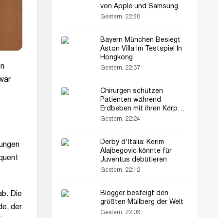
von Apple und Samsung
Gestern, 22:50
Bayern München Besiegt
Aston Villa Im Testspiel In
Hongkong
en
Gestern, 22:37
war
Chirurgen schützen
Patienten während
Erdbeben mit ihren Körpern
(Video)
Gestern, 22:24
Derby d'Italia: Kerim
lungen
Alajbegovic könnte für
quent
Juventus debütieren
Gestern, 22:12
Blogger besteigt den
b. Die
größten Müllberg der Welt
de, der
Gestern, 22:03