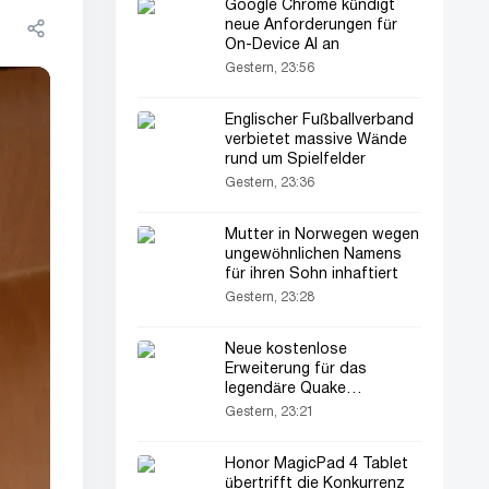
Google Chrome kündigt
neue Anforderungen für
On-Device AI an
Gestern, 23:56
Englischer Fußballverband
verbietet massive Wände
rund um Spielfelder
Gestern, 23:36
Mutter in Norwegen wegen
ungewöhnlichen Namens
für ihren Sohn inhaftiert
Gestern, 23:28
Neue kostenlose
Erweiterung für das
legendäre Quake
veröffentlicht
Gestern, 23:21
Honor MagicPad 4 Tablet
übertrifft die Konkurrenz