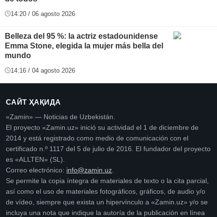
14:20 / 06 agosto 2026
Belleza del 95 %: la actriz estadounidense
Emma Stone, elegida la mujer más bella del
mundo
14:16 / 04 agosto 2026
САЙТ ҲАҚИДА
«Zamin» — Noticias de Uzbekistán.
El proyecto «Zamin.uz» inició su actividad el 1 de diciembre de
2014 y está registrado como medio de comunicación con el
certificado n.º 1117 del 5 de julio de 2016. El fundador del proyecto
es «ALLTEN» (SL).
Correo electrónico:
info@zamin.uz
.
Se permite la copia íntegra de materiales de texto o la cita parcial,
así como el uso de materiales fotográficos, gráficos, de audio y/o
de vídeo, siempre que exista un hipervínculo a «Zamin.uz» y/o se
incluya una nota que indique la autoría de la publicación en línea