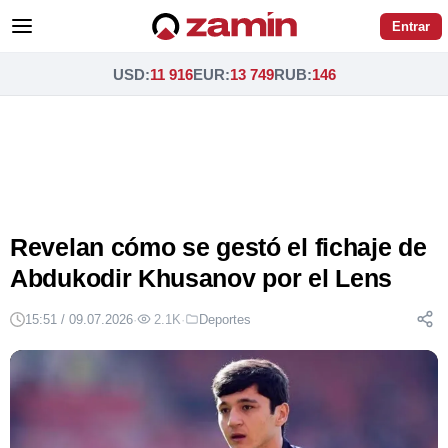
Entrar
USD
:
11 916
EUR
:
13 749
RUB
:
146
Revelan cómo se gestó el fichaje de
Abdukodir Khusanov por el Lens
15:51 / 09.07.2026
·
2.1K
·
Deportes