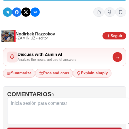
Nodirbek Razzokov
Seguir
«ZAMIN.UZ»
editor
Discuss with Zamin AI
→
Analyze the news, get useful answers
Summarize
Pros and cons
Explain simply
COMENTARIOS
0