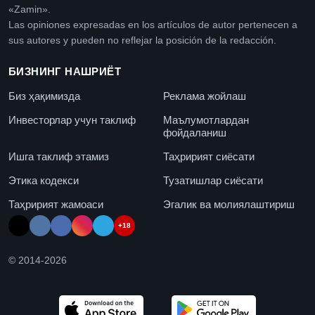
«Zamin».
Las opiniones expresadas en los artículos de autor pertenecen a
sus autores y pueden no reflejar la posición de la redacción.
БИЗНИНГ НАШРИЁТ
Биз ҳақимизда
Реклама жойлаш
Инвесторлар учун таклиф
Маълумотлардан
фойдаланиш
Ишга таклиф этамиз
Таҳририят сиёсати
Этика кодекси
Тузатишлар сиёсати
Таҳририят жамоаси
Эгалик ва молиялаштириш
+18
© 2014-
2026