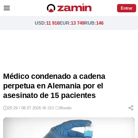
Entrar
USD
:
11 916
EUR
:
13 749
RUB
:
146
Médico condenado a cadena
perpetua en Alemania por el
asesinato de 15 pacientes
20:29 / 08.07.2026
·
263
·
Mundo