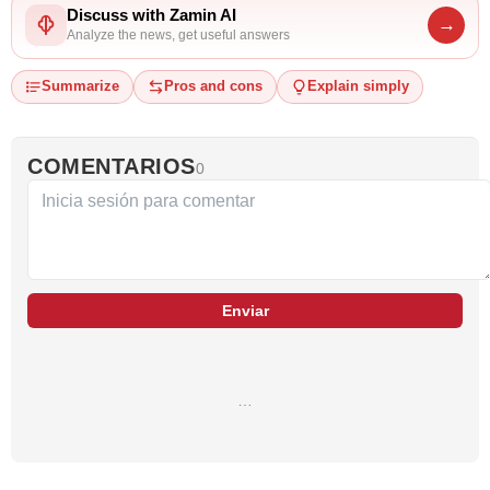
Discuss with Zamin AI
→
Analyze the news, get useful answers
Summarize
Pros and cons
Explain simply
COMENTARIOS
0
Enviar
…