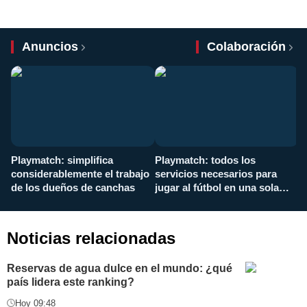
Anuncios
Colaboración
Playmatch: simplifica
Playmatch: todos los
¿
considerablemente el trabajo
servicios necesarios para
d
de los dueños de canchas
jugar al fútbol en una sola
c
aplicación
i
Noticias relacionadas
Reservas de agua dulce en el mundo: ¿qué
país lidera este ranking?
Hoy 09:48