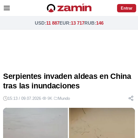
Entrar
USD
:
11 887
EUR
:
13 717
RUB
:
146
Serpientes invaden aldeas en China
tras las inundaciones
15:13 / 09.07.2026
·
9K
·
Mundo