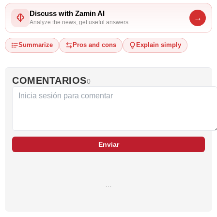
Discuss with Zamin AI
→
Analyze the news, get useful answers
Summarize
Pros and cons
Explain simply
COMENTARIOS
0
Enviar
…