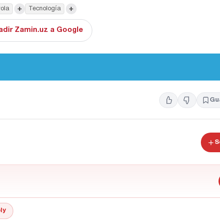
+
+
ola
Tecnología
adir Zamin.uz a Google
Gu
S
ly