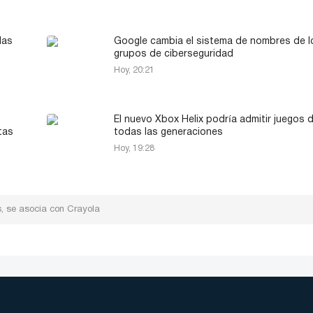
das
Google cambia el sistema de nombres de l
grupos de ciberseguridad
Hoy, 20:21
El nuevo Xbox Helix podría admitir juegos 
tas
todas las generaciones
Hoy, 19:28
s, se asocia con Crayola