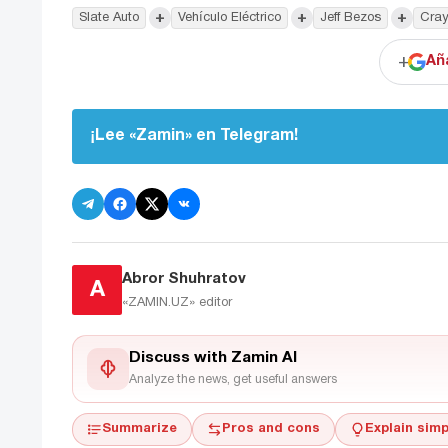
+
+
+
Slate Auto
Vehículo Eléctrico
Jeff Bezos
Cray
+
Añ
¡Lee «Zamin» en Telegram!
Abror Shuhratov
A
«ZAMIN.UZ»
editor
Discuss with Zamin AI
Analyze the news, get useful answers
Summarize
Pros and cons
Explain simp