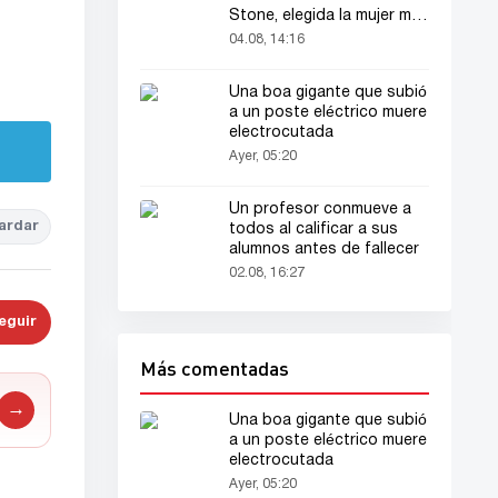
Stone, elegida la mujer más
bella del mundo
04.08, 14:16
Una boa gigante que subió
a un poste eléctrico muere
electrocutada
Ayer, 05:20
Un profesor conmueve a
ardar
todos al calificar a sus
alumnos antes de fallecer
02.08, 16:27
eguir
Más comentadas
→
Una boa gigante que subió
a un poste eléctrico muere
electrocutada
Ayer, 05:20