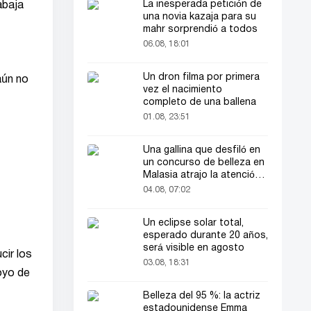
La inesperada petición de
abaja
una novia kazaja para su
mahr sorprendió a todos
06.08, 18:01
Un dron filma por primera
aún no
vez el nacimiento
completo de una ballena
01.08, 23:51
Una gallina que desfiló en
un concurso de belleza en
Malasia atrajo la atención
del público
04.08, 07:02
Un eclipse solar total,
esperado durante 20 años,
será visible en agosto
cir los
03.08, 18:31
oyo de
Belleza del 95 %: la actriz
estadounidense Emma