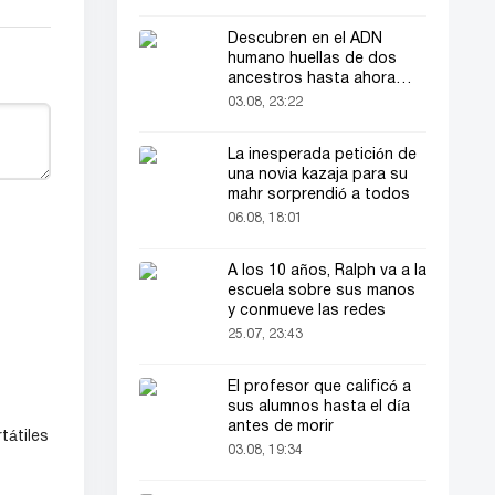
Descubren en el ADN
humano huellas de dos
ancestros hasta ahora
desconocidos
03.08, 23:22
La inesperada petición de
una novia kazaja para su
mahr sorprendió a todos
06.08, 18:01
A los 10 años, Ralph va a la
escuela sobre sus manos
y conmueve las redes
25.07, 23:43
El profesor que calificó a
sus alumnos hasta el día
antes de morir
tátiles
03.08, 19:34