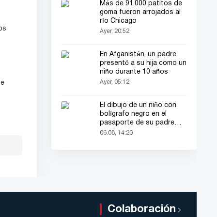
Más de 91.000 patitos de
goma fueron arrojados al
río Chicago
os
Ayer, 20:52
En Afganistán, un padre
presentó a su hija como un
niño durante 10 años
Ayer, 05:12
de
El dibujo de un niño con
bolígrafo negro en el
pasaporte de su padre
llamó la atención de todos
06.08, 14:20
Colaboración