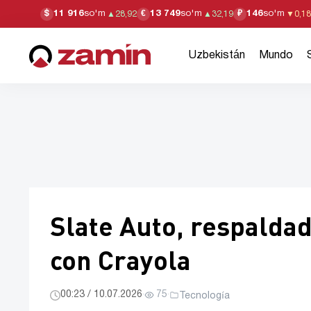
11 916
so'm
13 749
so'm
146
so'm
$
€
₽
▲
28,92
▲
32,19
▼
0,18
Uzbekistán
Mundo
Slate Auto, respaldad
con Crayola
00:23 / 10.07.2026
·
75
·
Tecnología