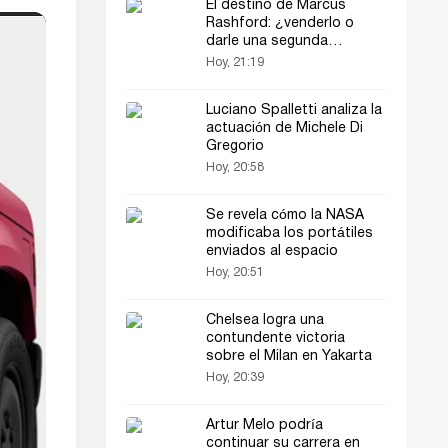
El destino de Marcus
Rashford: ¿venderlo o
darle una segunda
oportunidad?
Hoy, 21:19
Luciano Spalletti analiza la
actuación de Michele Di
Gregorio
Hoy, 20:58
Se revela cómo la NASA
modificaba los portátiles
enviados al espacio
Hoy, 20:51
Chelsea logra una
contundente victoria
sobre el Milan en Yakarta
Hoy, 20:39
Artur Melo podría
continuar su carrera en