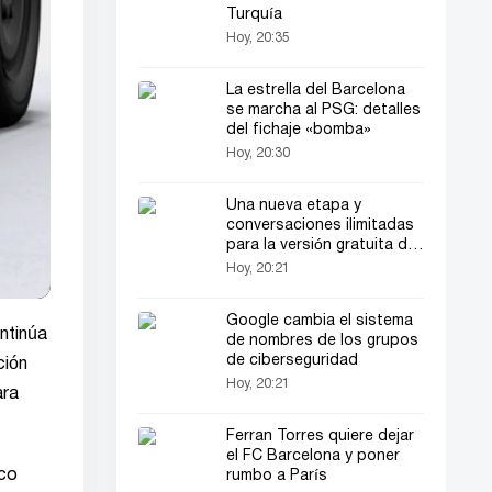
Turquía
Hoy, 20:35
La estrella del Barcelona
se marcha al PSG: detalles
del fichaje «bomba»
Hoy, 20:30
Una nueva etapa y
conversaciones ilimitadas
para la versión gratuita de
ChatGPT
Hoy, 20:21
Google cambia el sistema
ontinúa
de nombres de los grupos
de ciberseguridad
ción
Hoy, 20:21
ara
Ferran Torres quiere dejar
el FC Barcelona y poner
ico
rumbo a París