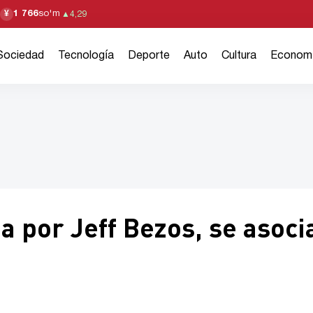
1 766
so'm
¥
▲
4,29
Sociedad
Tecnología
Deporte
Auto
Cultura
Econom
a por Jeff Bezos, se asoci