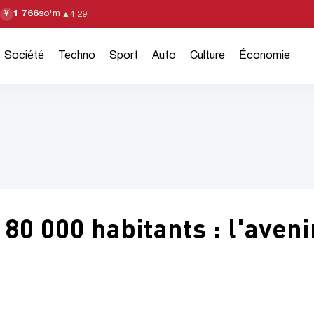
1 766
so'm
¥
▲
4,29
Société
Techno
Sport
Auto
Culture
Économie
80 000 habitants : l'aveni