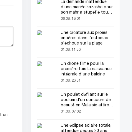
La demande inattendue
d’une mariée kazakhe pour
son mahr a stupéfié tout
le monde
06.08, 18:01
Une créature aux proies
entières dans l'estomac
s'échoue sur la plage
01.08, 11:53
Un drone filme pour la
première fois la naissance
intégrale d'une baleine
01.08, 23:51
Un poulet défilant sur le
podium d’un concours de
beauté en Malaisie attire
l’attention du public
04.08, 07:02
t un
Une éclipse solaire totale,
attendue depuis 20 ans,