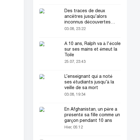
Des traces de deux
ancêtres jusqu’alors
inconnus découvertes
dans l’ADN humain
03.08, 23:22
À 10 ans, Ralph va à l'école
sur ses mains et émeut la
Toile
25.07, 23:43
L’enseignant qui a noté
ses étudiants jusqu’à la
veille de sa mort
03.08, 19:34
En Afghanistan, un père a
présenté sa fille comme un
garçon pendant 10 ans
Hier, 05:12