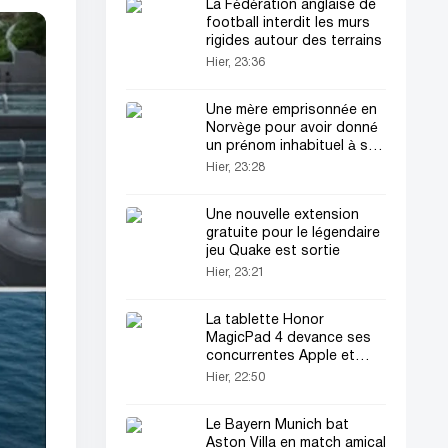
La Fédération anglaise de
football interdit les murs
rigides autour des terrains
Hier, 23:36
Une mère emprisonnée en
Norvège pour avoir donné
un prénom inhabituel à son
fils
Hier, 23:28
Une nouvelle extension
gratuite pour le légendaire
jeu Quake est sortie
Hier, 23:21
La tablette Honor
MagicPad 4 devance ses
concurrentes Apple et
Samsung
Hier, 22:50
Le Bayern Munich bat
Aston Villa en match amical