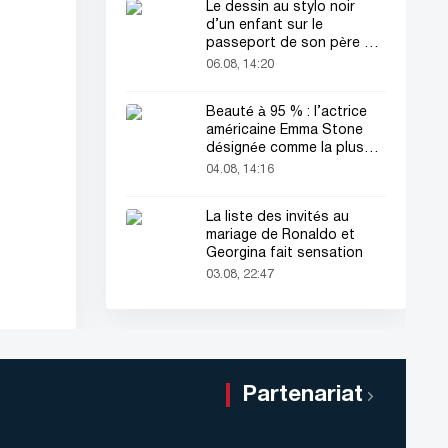
Le dessin au stylo noir
d’un enfant sur le
passeport de son père a
attiré tous les regards
06.08, 14:20
Beauté à 95 % : l’actrice
américaine Emma Stone
désignée comme la plus
belle femme du monde !
04.08, 14:16
La liste des invités au
mariage de Ronaldo et
Georgina fait sensation
03.08, 22:47
Partenariat