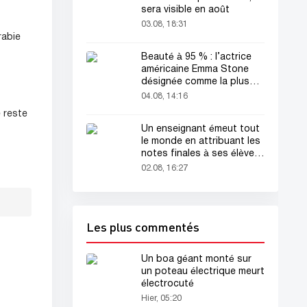
sera visible en août
03.08, 18:31
rabie
Beauté à 95 % : l’actrice
américaine Emma Stone
désignée comme la plus
belle femme du monde !
04.08, 14:16
e reste
Un enseignant émeut tout
le monde en attribuant les
notes finales à ses élèves
avant sa mort
02.08, 16:27
Les plus commentés
Un boa géant monté sur
un poteau électrique meurt
électrocuté
Hier, 05:20