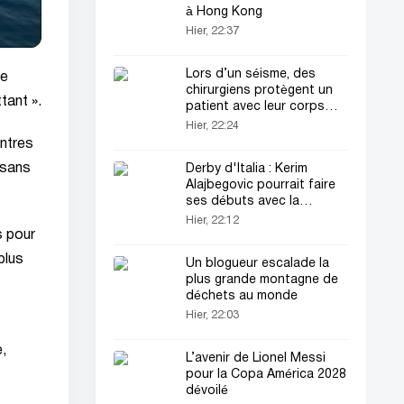
à Hong Kong
Hier, 22:37
Lors d’un séisme, des
te
chirurgiens protègent un
tant ».
patient avec leur corps
(vidéo)
Hier, 22:24
entres
 sans
Derby d'Italia : Kerim
Alajbegovic pourrait faire
ses débuts avec la
Juventus
Hier, 22:12
s pour
plus
Un blogueur escalade la
plus grande montagne de
déchets au monde
Hier, 22:03
e,
L’avenir de Lionel Messi
pour la Copa América 2028
dévoilé