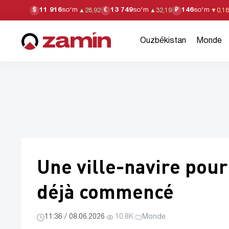
11 916
so'm
13 749
so'm
146
so'm
$
€
₽
▲
28,92
▲
32,19
▼
0,18
Ouzbékistan
Monde
Une ville-navire pour 
déjà commencé
11:36 / 08.06.2026
·
10.8K
·
Monde