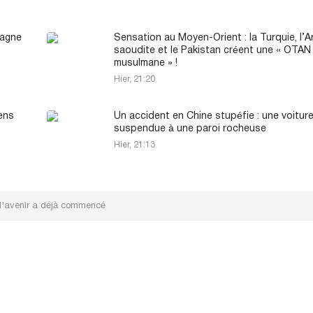
tagne
Sensation au Moyen-Orient : la Turquie, l’A
saoudite et le Pakistan créent une « OTAN
musulmane » !
Hier, 21:20
ens
Un accident en Chine stupéfie : une voitur
suspendue à une paroi rocheuse
Hier, 21:13
: l'avenir a déjà commencé