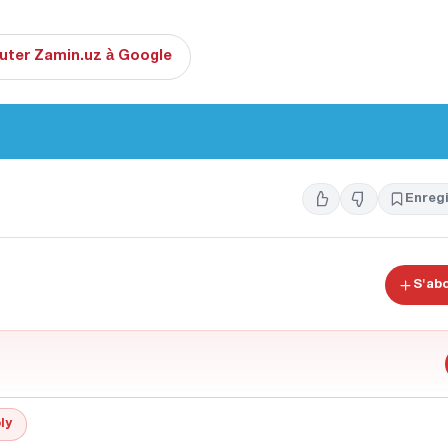
uter Zamin.uz à Google
Enregi
S'ab
ly