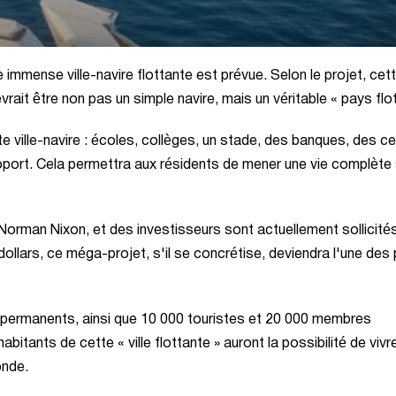
 immense ville-navire flottante est prévue. Selon le projet, cet
vrait être non pas un simple navire, mais un véritable « pays flot
e ville-navire : écoles, collèges, un stade, des banques, des c
port. Cela permettra aux résidents de mener une vie complète
n Norman Nixon, et des investisseurs sont actuellement sollicité
dollars, ce méga-projet, s'il se concrétise, deviendra l'une des 
nts permanents, ainsi que 10 000 touristes et 20 000 membres
bitants de cette « ville flottante » auront la possibilité de vivr
onde.