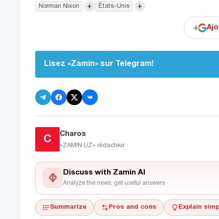
+
+
Norman Nixon
États-Unis
+
Ajo
Lisez «Zamin» sur Telegram!
Charos
C
«ZAMIN.UZ»
rédacteur
Discuss with Zamin AI
Analyze the news, get useful answers
Summarize
Pros and cons
Explain simp