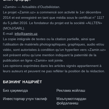
«Zamin» — Actualités d’Ouzbékistan.
Le projet «Zamin.uz» a commencé son activité le 1er décembre
2014 et est enregistré en tant que média sous le certificat n° 1117
du 5 juillet 2016. Le fondateur du projet est la société «ALLTEN»
(MChJ/SARL).
E-mail:
info@zamin.uz
.
La copie intégrale de textes ou la citation partielle, ainsi que
l’utilisation de matériels photographiques, graphiques, audio et/ou
vidéo, sont autorisées à condition qu’un hyperlien vers «Zamin.uz»
soit présent et/ou qu’une mention indiquant la paternité de la
publication en ligne «Zamin» soit jointe.
Les opinions exprimées dans les articles signés appartiennent à
leurs auteurs et peuvent ne pas refléter la position de la rédaction.
БИЗНИНГ НАШРИЁТ
Биз ҳақимизда
Реклама жойлаш
Инвесторлар учун таклиф
Маълумотлардан
фойдаланиш