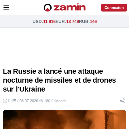
Connexion
USD
:
11 916
EUR
:
13 749
RUB
:
146
La Russie a lancé une attaque
nocturne de missiles et de drones
sur l'Ukraine
11:25 / 08.07.2026
·
180
·
Monde