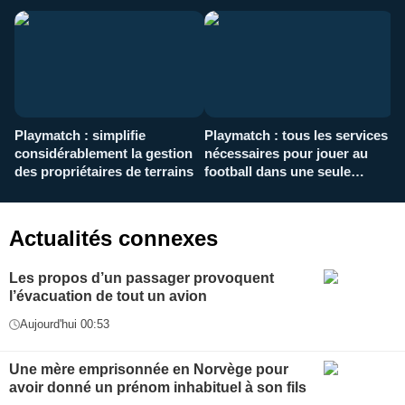
Playmatch : simplifie
Playmatch : tous les services
C
considérablement la gestion
nécessaires pour jouer au
d
des propriétaires de terrains
football dans une seule
p
application
f
Actualités connexes
Les propos d’un passager provoquent
l’évacuation de tout un avion
Aujourd'hui 00:53
Une mère emprisonnée en Norvège pour
avoir donné un prénom inhabituel à son fils