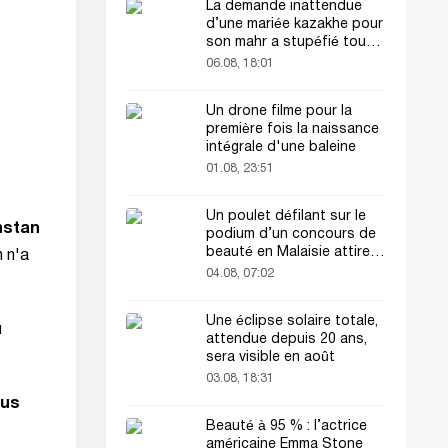
La demande inattendue
d’une mariée kazakhe pour
son mahr a stupéfié tout
le monde
06.08, 18:01
Un drone filme pour la
première fois la naissance
intégrale d'une baleine
01.08, 23:51
Un poulet défilant sur le
hstan
podium d’un concours de
beauté en Malaisie attire
n n'a
l’attention du public
04.08, 07:02
Une éclipse solaire totale,
u
attendue depuis 20 ans,
sera visible en août
03.08, 18:31
lus
Beauté à 95 % : l’actrice
américaine Emma Stone