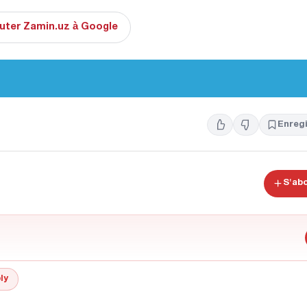
uter Zamin.uz à Google
Enregi
S'ab
ly