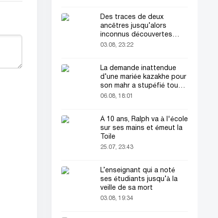
Des traces de deux
ancêtres jusqu’alors
inconnus découvertes
dans l’ADN humain
03.08, 23:22
La demande inattendue
d’une mariée kazakhe pour
son mahr a stupéfié tout
le monde
06.08, 18:01
À 10 ans, Ralph va à l'école
sur ses mains et émeut la
Toile
25.07, 23:43
L’enseignant qui a noté
ses étudiants jusqu’à la
veille de sa mort
03.08, 19:34