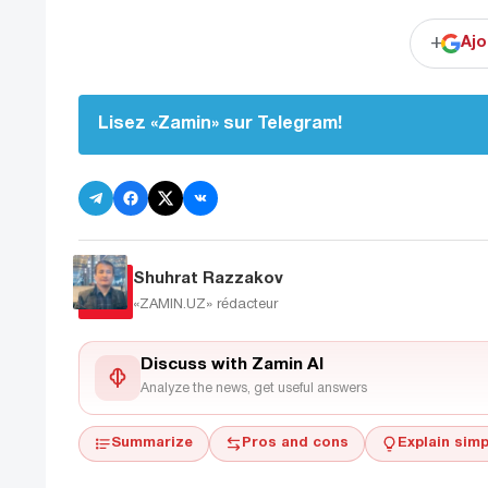
+
Ajo
Lisez «Zamin» sur Telegram!
Shuhrat Razzakov
«ZAMIN.UZ»
rédacteur
Discuss with Zamin AI
Analyze the news, get useful answers
Summarize
Pros and cons
Explain simp