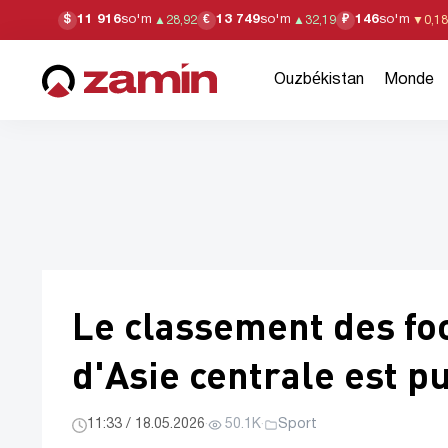
11 916
so'm
13 749
so'm
146
so'm
$
€
₽
▲
28,92
▲
32,19
▼
0,18
Ouzbékistan
Monde
Le classement des foo
d'Asie centrale est p
11:33 / 18.05.2026
·
50.1K
·
Sport