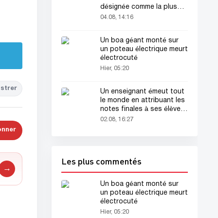
désignée comme la plus
belle femme du monde !
04.08, 14:16
Un boa géant monté sur
un poteau électrique meurt
électrocuté
Hier, 05:20
strer
Un enseignant émeut tout
le monde en attribuant les
notes finales à ses élèves
avant sa mort
02.08, 16:27
onner
Les plus commentés
→
Un boa géant monté sur
un poteau électrique meurt
électrocuté
Hier, 05:20