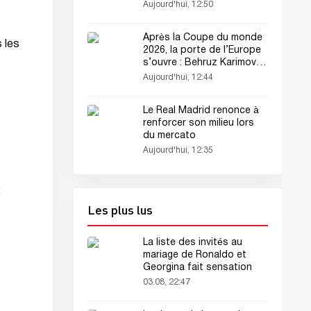
assembler les images
Aujourd'hui, 12:50
Après la Coupe du monde
 les
2026, la porte de l’Europe
s’ouvre : Behruz Karimov
rejoint Lugano
Aujourd'hui, 12:44
Le Real Madrid renonce à
renforcer son milieu lors
du mercato
Aujourd'hui, 12:35
;
Les plus lus
La liste des invités au
mariage de Ronaldo et
Georgina fait sensation
03.08, 22:47