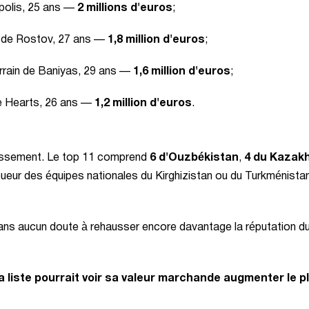
epolis, 25 ans —
2 millions d'euros
;
 de Rostov, 27 ans —
1,8 million d'euros
;
errain de Baniyas, 29 ans —
1,6 million d'euros
;
e Hearts, 26 ans —
1,2 million d'euros
.
lassement. Le top 11 comprend
6 d'Ouzbékistan
,
4 du Kazak
joueur des équipes nationales du Kirghizistan ou du Turkménista
 sans aucun doute à rehausser encore davantage la réputation d
la liste pourrait voir sa valeur marchande augmenter le p