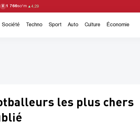
1 766
so'm
¥
▲
4,29
Société
Techno
Sport
Auto
Culture
Économie
tballeurs les plus chers
ublié