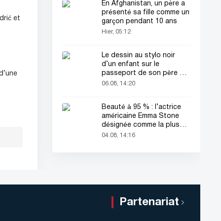
En Afghanistan, un père a
présenté sa fille comme un
drić et
garçon pendant 10 ans
Hier, 05:12
Le dessin au stylo noir
d’un enfant sur le
passeport de son père a
 d’une
attiré tous les regards
06.08, 14:20
Beauté à 95 % : l’actrice
américaine Emma Stone
désignée comme la plus
belle femme du monde !
04.08, 14:16
Partenariat