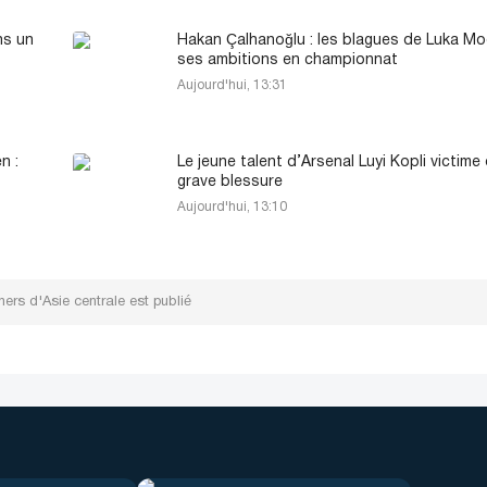
ns un
Hakan Çalhanoğlu : les blagues de Luka Mo
ses ambitions en championnat
Aujourd'hui, 13:31
n :
Le jeune talent d’Arsenal Luyi Kopli victime
grave blessure
Aujourd'hui, 13:10
hers d'Asie centrale est publié