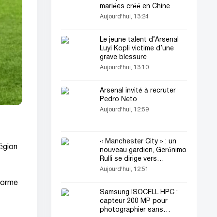
mariées créé en Chine
Aujourd'hui, 13:24
Le jeune talent d’Arsenal
Luyi Kopli victime d’une
grave blessure
Aujourd'hui, 13:10
Arsenal invité à recruter
Pedro Neto
Aujourd'hui, 12:59
« Manchester City » : un
égion
nouveau gardien, Gerónimo
Rulli se dirige vers
l’Angleterre
Aujourd'hui, 12:51
eforme
Samsung ISOCELL HPC :
capteur 200 MP pour
photographier sans