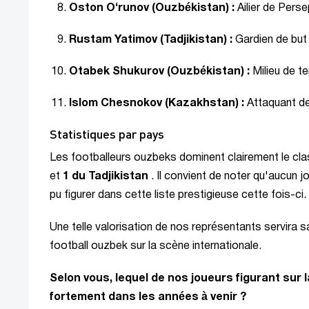
Oston O‘runov (Ouzbékistan) :
Ailier de Pers
Rustam Yatimov (Tadjikistan) :
Gardien de but
Otabek Shukurov (Ouzbékistan) :
Milieu de t
Islom Chesnokov (Kazakhstan) :
Attaquant d
Statistiques par pays
Les footballeurs ouzbeks dominent clairement le c
et
1 du Tadjikistan
. Il convient de noter qu'aucun 
pu figurer dans cette liste prestigieuse cette fois-ci.
Une telle valorisation de nos représentants servira
football ouzbek sur la scène internationale.
Selon vous, lequel de nos joueurs figurant sur 
fortement dans les années à venir ?