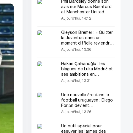
Phil Bardsley donne son
avis sur Marcus Rashford
et Manchester United
Aujourd'hui, 14:12
Gleyson Bremer : « Quitter
la Juventus dans un
moment difficile reviendrait
à fuir »
Aujourd'hui, 13:36
Hakan Çalhanoğlu : les
blagues de Luka Modrić et
ses ambitions en
championnat
Aujourd'hui, 13:31
Une nouvelle ère dans le
football uruguayen : Diego
Forlán devient
sélectionneur
Aujourd'hui, 13:26
Un outil spécial pour
essuyer les larmes des