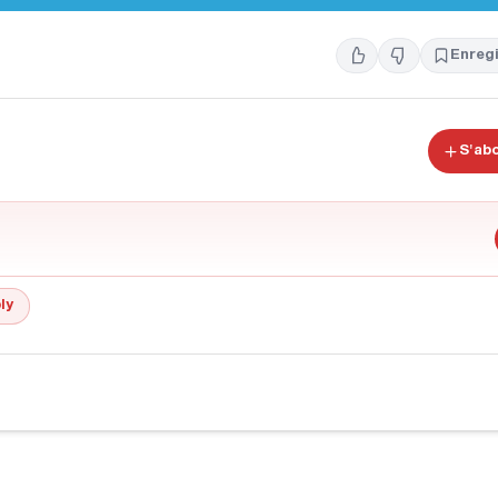
Enregi
S'ab
ly