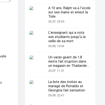
À 10 ans, Ralph va à l'école
sur ses mains et émeut la
Toile
25.07, 23:43
L’enseignant qui a noté
ses étudiants jusqu’à la
veille de sa mort
03.08, 19:34
velle
Un varan géant de 1,8
mètre fait irruption dans
un magasin en Thaïlande
et sème la panique parmi
23.07, 11:31
les clients !
La liste des invités au
ec
mariage de Ronaldo et
Georgina fait sensation
03.08, 22:47