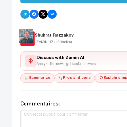
Shuhrat Razzakov
«ZAMIN.UZ»
rédacteur
Discuss with Zamin AI
Analyze the news, get useful answers
Summarize
Pros and cons
Explain simp
Commentaires
0