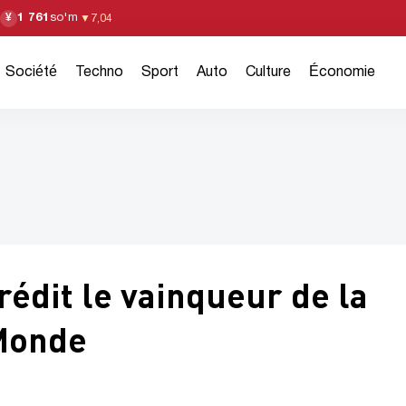
1 761
so'm
¥
▼
7,04
Société
Techno
Sport
Auto
Culture
Économie
édit le vainqueur de la
Monde