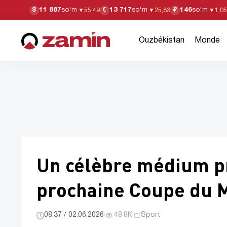
11 887
so'm
13 717
so'm
146
so'm
$
€
₽
▼
55,49
▼
25,83
▼
1,05
Ouzbékistan
Monde
Un célèbre médium pr
prochaine Coupe du 
08:37 / 02.06.2026
·
48.8K
·
Sport