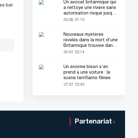
Un avocat britannique qui
 se bat
a nettoyé une rivière sans
autorisation risque jusqu'à
2 ans de prison
03.08, 01:10
Nouveaux mystères
révélés dans la mort d'une
Britannique trouvée dans
une valise
30.07, 02:14
Un énorme bison s'en
prend à une voiture : la
scène terrifiante filmée
27.07, 23:40
Partenariat