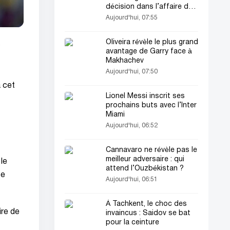
décision dans l’affaire de
cocaïne
Aujourd'hui, 07:55
Oliveira révèle le plus grand
s
avantage de Garry face à
Makhachev
Aujourd'hui, 07:50
 cet
Lionel Messi inscrit ses
prochains buts avec l’Inter
Miami
Aujourd'hui, 06:52
Cannavaro ne révèle pas le
meilleur adversaire : qui
 le
attend l’Ouzbékistan ?
te
Aujourd'hui, 06:51
À Tachkent, le choc des
ire de
invaincus : Saidov se bat
pour la ceinture