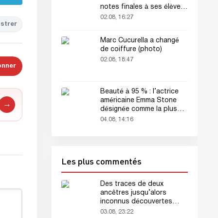
notes finales à ses élèves
avant sa mort
02.08, 16:27
strer
Marc Cucurella a changé
de coiffure (photo)
02.08, 18:47
onner
Beauté à 95 % : l’actrice
américaine Emma Stone
→
désignée comme la plus
belle femme du monde !
04.08, 14:16
Les plus commentés
Des traces de deux
ancêtres jusqu’alors
inconnus découvertes
dans l’ADN humain
03.08, 23:22