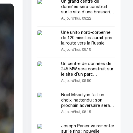
Un grand centre de
données sera construit
sur le site d’une brasserie
historique à Londres
Aujourd'hui, 09:22
Une unité nord-coréenne
de 120 missiles aurait pris
la route vers la Russie
Aujourd'hui, 09:18
Un centre de données de
245 MW sera construit sur
le site d’un parc
d’exposition au Texas
Aujourd'hui, 08:50
Noel Mikaelyan fait un
choix inattendu : son
prochain adversaire sera
Opetaia
Aujourd'hui, 08:15
Joseph Parker va remonter
sur le ring : nouvelle