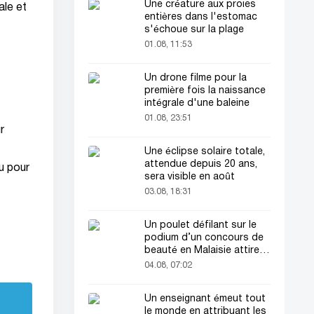
Une créature aux proies
ale et
entières dans l'estomac
s'échoue sur la plage
01.08, 11:53
Un drone filme pour la
t
première fois la naissance
intégrale d'une baleine
01.08, 23:51
r
Une éclipse solaire totale,
attendue depuis 20 ans,
du pour
sera visible en août
03.08, 18:31
Un poulet défilant sur le
podium d’un concours de
beauté en Malaisie attire
l’attention du public
04.08, 07:02
Un enseignant émeut tout
le monde en attribuant les