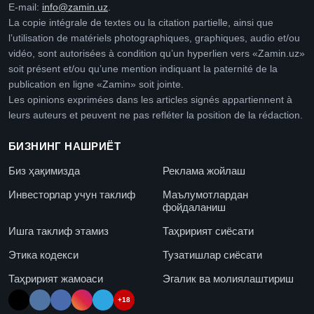
E-mail:
info@zamin.uz
.
La copie intégrale de textes ou la citation partielle, ainsi que
l’utilisation de matériels photographiques, graphiques, audio et/ou
vidéo, sont autorisées à condition qu’un hyperlien vers «Zamin.uz»
soit présent et/ou qu’une mention indiquant la paternité de la
publication en ligne «Zamin» soit jointe.
Les opinions exprimées dans les articles signés appartiennent à
leurs auteurs et peuvent ne pas refléter la position de la rédaction.
БИЗНИНГ НАШРИЁТ
Биз ҳақимизда
Реклама жойлаш
Инвесторлар учун таклиф
Маълумотлардан
фойдаланиш
Ишга таклиф этамиз
Таҳририят сиёсати
Этика кодекси
Тузатишлар сиёсати
Таҳририят жамоаси
Эгалик ва молиялаштириш
+18