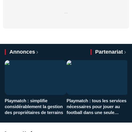
…
Annonces
Partenariat
Playmatch : simplifie
Playmatch : tous les services
C
considérablement la gestion
nécessaires pour jouer au
d
des propriétaires de terrains
football dans une seule
p
application
f