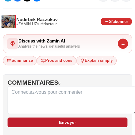
Nodirbek Razzokov
S'abonner
«ZAMIN.UZ»
rédacteur
Discuss with Zamin AI
→
Analyze the news, get useful answers
Summarize
Pros and cons
Explain simply
COMMENTAIRES
0
Envoyer