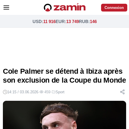
Connexion
USD
:
11 916
EUR
:
13 749
RUB
:
146
Cole Palmer se détend à Ibiza après
son exclusion de la Coupe du Monde
14:15 / 03.06.2026
·
459
·
Sport