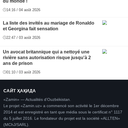
du monde !
14:16 / 04 août 2026
La liste des invités au mariage de Ronaldo
et Georgina fait sensation
22:47 / 03 août 2026
Un avocat britannique qui a nettoyé une
rivière sans autorisation risque jusqu'à 2
ans de prison
01:10 / 03 août 2026
САЙТ ҲАҚИДА
«Zamin» — Actualités d’Ouzbékistan.
Le projet «Zamin.uz» a commencé son activité le 1er décembre
2014 et est enregistré en tant que média sous le certificat n° 1117
du 5 juillet 2016. Le fondateur du projet est la société «ALLTEN»
(MChJ/SARL).