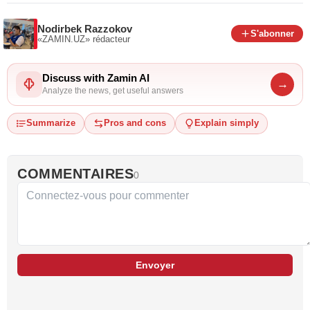
Nodirbek Razzokov
S'abonner
«ZAMIN.UZ»
rédacteur
Discuss with Zamin AI
→
Analyze the news, get useful answers
Summarize
Pros and cons
Explain simply
COMMENTAIRES
0
Envoyer