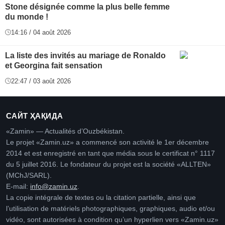
Stone désignée comme la plus belle femme
du monde !
14:16 / 04 août 2026
La liste des invités au mariage de Ronaldo
et Georgina fait sensation
22:47 / 03 août 2026
САЙТ ҲАҚИДА
«Zamin» — Actualités d’Ouzbékistan.
Le projet «Zamin.uz» a commencé son activité le 1er décembre
2014 et est enregistré en tant que média sous le certificat n° 1117
du 5 juillet 2016. Le fondateur du projet est la société «ALLTEN»
(MChJ/SARL).
E-mail:
info@zamin.uz
.
La copie intégrale de textes ou la citation partielle, ainsi que
l’utilisation de matériels photographiques, graphiques, audio et/ou
vidéo, sont autorisées à condition qu’un hyperlien vers «Zamin.uz»