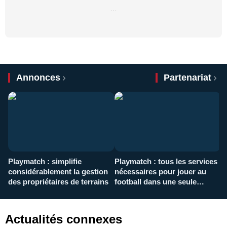
…
Annonces
Partenariat
Playmatch : simplifie
Playmatch : tous les services
C
considérablement la gestion
nécessaires pour jouer au
d
des propriétaires de terrains
football dans une seule
p
application
f
Actualités connexes