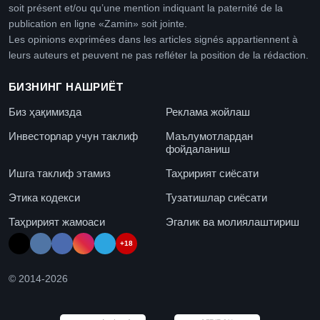
soit présent et/ou qu’une mention indiquant la paternité de la
publication en ligne «Zamin» soit jointe.
Les opinions exprimées dans les articles signés appartiennent à
leurs auteurs et peuvent ne pas refléter la position de la rédaction.
БИЗНИНГ НАШРИЁТ
Биз ҳақимизда
Реклама жойлаш
Инвесторлар учун таклиф
Маълумотлардан
фойдаланиш
Ишга таклиф этамиз
Таҳририят сиёсати
Этика кодекси
Тузатишлар сиёсати
Таҳририят жамоаси
Эгалик ва молиялаштириш
+18
© 2014-
2026