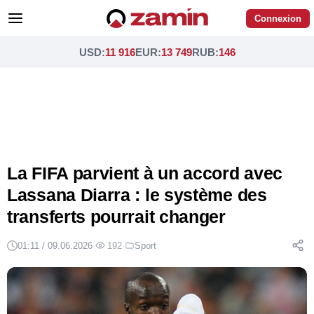
Connexion
USD
:
11 916
EUR
:
13 749
RUB
:
146
La FIFA parvient à un accord avec
Lassana Diarra : le système des
transferts pourrait changer
01:11 / 09.06.2026
·
192
·
Sport