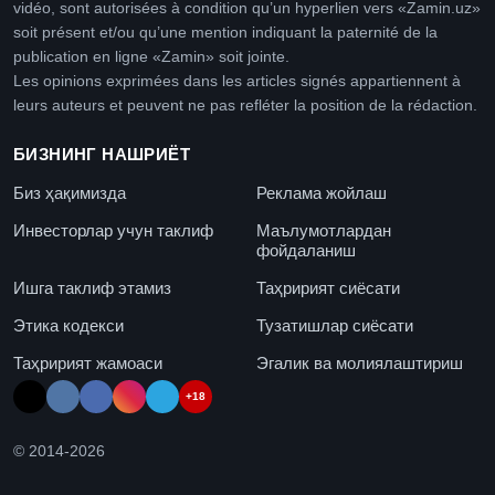
vidéo, sont autorisées à condition qu’un hyperlien vers «Zamin.uz»
soit présent et/ou qu’une mention indiquant la paternité de la
publication en ligne «Zamin» soit jointe.
Les opinions exprimées dans les articles signés appartiennent à
leurs auteurs et peuvent ne pas refléter la position de la rédaction.
БИЗНИНГ НАШРИЁТ
Биз ҳақимизда
Реклама жойлаш
Инвесторлар учун таклиф
Маълумотлардан
фойдаланиш
Ишга таклиф этамиз
Таҳририят сиёсати
Этика кодекси
Тузатишлар сиёсати
Таҳририят жамоаси
Эгалик ва молиялаштириш
+18
© 2014-
2026