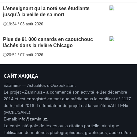
L’enseignant qui a noté ses étudiants
jusqu’à la veille de sa mort
19:34 / 03 août 2026
Plus de 91 000 canards en caoutchouc
lâchés dans la rivière Chicago
20:52 / 07 août 2026
САЙТ ҲАҚИДА
«Zamin» — Actualités d’Ouzbékistan.
Le projet «Zamin.uz» a commencé son activité le 1er décembre
2014 et est enregistré en tant que média sous le certificat n° 1117
du 5 juillet 2016. Le fondateur du projet est la société «ALLTEN»
(MChJ/SARL).
E-mail:
info@zamin.uz
.
La copie intégrale de textes ou la citation partielle, ainsi que
l’utilisation de matériels photographiques, graphiques, audio et/ou