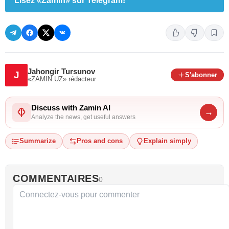
Lisez «Zamin» sur Telegram!
Jahongir Tursunov
J
S'abonner
«ZAMIN.UZ»
rédacteur
Discuss with Zamin AI
→
Analyze the news, get useful answers
Summarize
Pros and cons
Explain simply
COMMENTAIRES
0