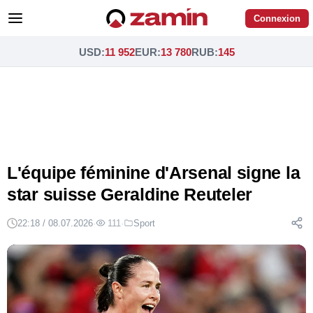
Connexion
USD
:
11 952
EUR
:
13 780
RUB
:
145
L'équipe féminine d'Arsenal signe la
star suisse Geraldine Reuteler
22:18 / 08.07.2026
·
111
·
Sport