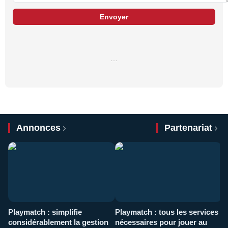
Envoyer
…
Annonces
Partenariat
Playmatch : simplifie
Playmatch : tous les services
C
considérablement la gestion
nécessaires pour jouer au
d