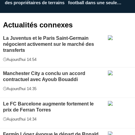
des propriétaires de terrains
football dans une seule
p
application
f
Actualités connexes
La Juventus et le Paris Saint-Germain
négocient activement sur le marché des
transferts
Aujourd'hui 14:54
Manchester City a conclu un accord
contractuel avec Ayoub Bouaddi
Aujourd'hui 14:35
Le FC Barcelone augmente fortement le
prix de Ferran Torres
Aujourd'hui 14:34
Fermín López évoque le départ de Ronald