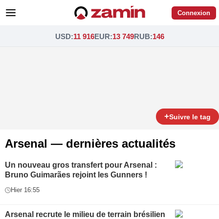
Connexion
USD
:
11 916
EUR
:
13 749
RUB
:
146
+
Suivre le tag
Arsenal — dernières actualités
Un nouveau gros transfert pour Arsenal :
Bruno Guimarães rejoint les Gunners !
Hier 16:55
Arsenal recrute le milieu de terrain brésilien