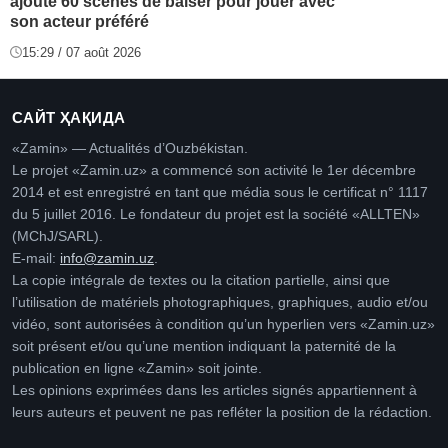
ajouté 60 scènes de baiser pour jouer avec
son acteur préféré
15:29 / 07 août 2026
САЙТ ҲАҚИДА
«Zamin» — Actualités d’Ouzbékistan.
Le projet «Zamin.uz» a commencé son activité le 1er décembre
2014 et est enregistré en tant que média sous le certificat n° 1117
du 5 juillet 2016. Le fondateur du projet est la société «ALLTEN»
(MChJ/SARL).
E-mail:
info@zamin.uz
.
La copie intégrale de textes ou la citation partielle, ainsi que
l’utilisation de matériels photographiques, graphiques, audio et/ou
vidéo, sont autorisées à condition qu’un hyperlien vers «Zamin.uz»
soit présent et/ou qu’une mention indiquant la paternité de la
publication en ligne «Zamin» soit jointe.
Les opinions exprimées dans les articles signés appartiennent à
leurs auteurs et peuvent ne pas refléter la position de la rédaction.