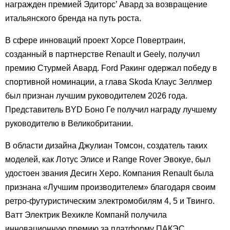
награжден премией Эдиторс’ Авард за возвращение
итальянского бренда на путь роста.
В сфере инноваций проект Хорсе Повертраин,
созданный в партнерстве Renault и Geely, получил
премию Стурмей Авард. Ford Ракинг одержал победу в
спортивной номинации, а глава Skoda Клаус Зеллмер
был признан лучшим руководителем 2026 года.
Представитель BYD Боно Ге получил награду лучшему
руководителю в Великобритании.
В области дизайна Джулиан Томсон, создатель таких
моделей, как Лотус Элисе и Range Rover Эвокуе, был
удостоен звания Десигн Херо. Компания Renault была
признана «Лучшим производителем» благодаря своим
ретро-футуристическим электромобилям 4, 5 и Твинго.
Ватт Электрик Вехикле Компанй получила
инновационную премию за платформу ПАКЭС,