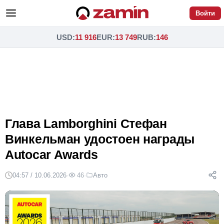
Войти
USD
:
11 916
EUR
:
13 749
RUB
:
146
Глава Lamborghini Стефан
Винкельман удостоен награды
Autocar Awards
04:57 / 10.06.2026
·
46
·
Авто