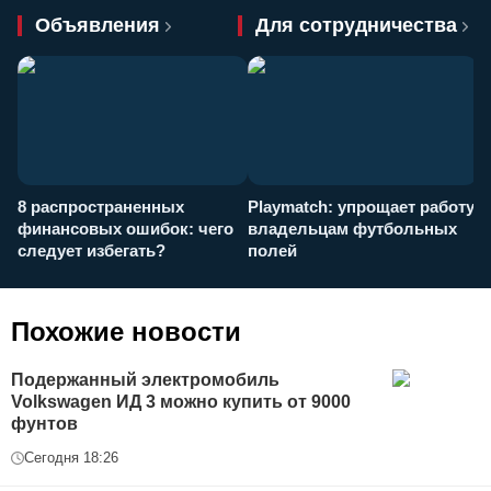
Объявления
Для сотрудничества
8 распространенных
Playmatch: упрощает работу
P
финансовых ошибок: чего
владельцам футбольных
н
следует избегать?
полей
и
п
Похожие новости
Подержанный электромобиль
Volkswagen ИД 3 можно купить от 9000
фунтов
Сегодня 18:26