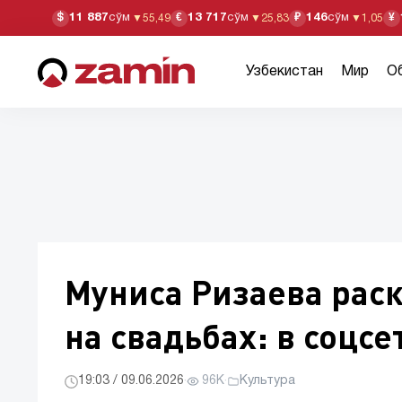
11 887
сўм
13 717
сўм
146
сўм
$
€
₽
¥
▼
55,49
▼
25,83
▼
1,05
Узбекистан
Мир
О
Муниса Ризаева рас
на свадьбах: в соцс
19:03 / 09.06.2026
·
96K
·
Культура