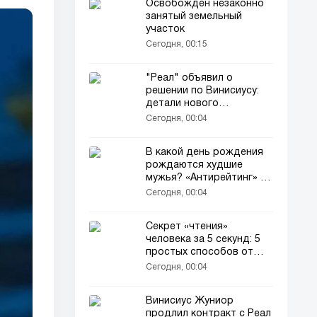
Освобожден незаконно
занятый земельный
участок
Сегодня, 00:15
"Реал" объявил о
решении по Винисиусу:
детали нового
соглашения...
Сегодня, 00:04
В какой день рождения
рождаются худшие
мужья? «Антирейтинг» от
психологов!
Сегодня, 00:04
Секрет «чтения»
человека за 5 секунд: 5
простых способов от
психологов
Сегодня, 00:04
Винисиус Жуниор
продлил контракт с Реал