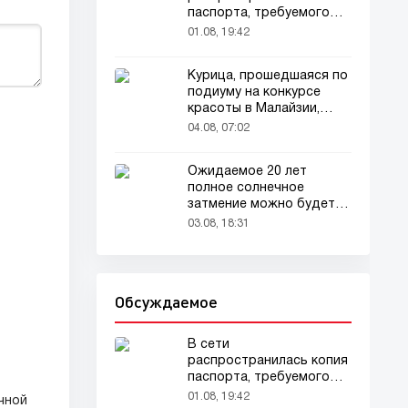
паспорта, требуемого
для домашних животных
01.08, 19:42
Курица, прошедшаяся по
подиуму на конкурсе
красоты в Малайзии,
привлекла внимание
04.08, 07:02
зрителей
Ожидаемое 20 лет
полное солнечное
затмение можно будет
наблюдать в августе
03.08, 18:31
Обсуждаемое
В сети
распространилась копия
паспорта, требуемого
для домашних животных
01.08, 19:42
чной