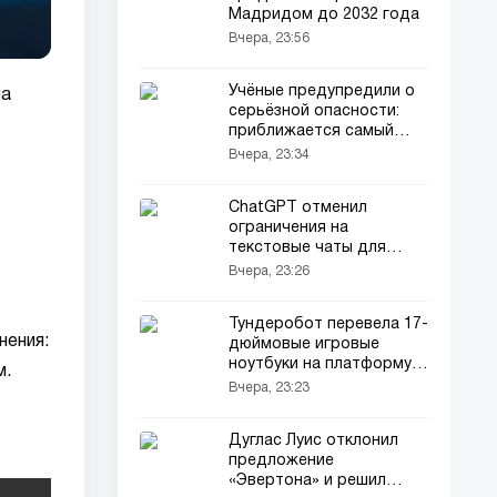
Мадридом до 2032 года
Вчера, 23:56
Учёные предупредили о
на
серьёзной опасности:
приближается самый
жаркий год в истории
Вчера, 23:34
ChatGPT отменил
ограничения на
текстовые чаты для
бесплатных
Вчера, 23:26
пользователей
Тундеробот перевела 17-
нения:
дюймовые игровые
ноутбуки на платформу
м.
AMD
Вчера, 23:23
Дуглас Луис отклонил
предложение
«Эвертона» и решил