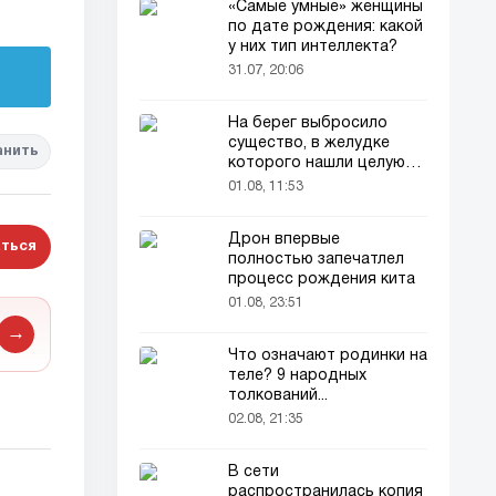
«Самые умные» женщины
по дате рождения: какой
у них тип интеллекта?
31.07, 20:06
На берег выбросило
существо, в желудке
анить
которого нашли целую
добычу
01.08, 11:53
Дрон впервые
ться
полностью запечатлел
процесс рождения кита
01.08, 23:51
→
Что означают родинки на
теле? 9 народных
толкований...
02.08, 21:35
В сети
распространилась копия