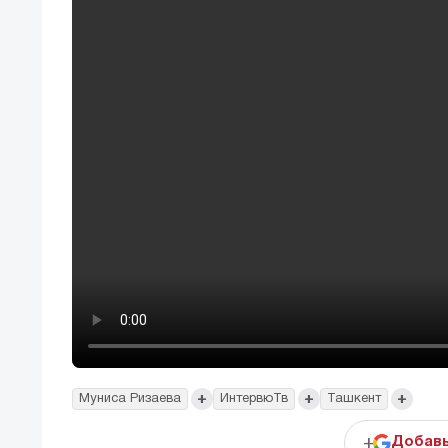
+
+
+
Муниса Ризаева
ИнтервюТв
Ташкент
+
Добавь