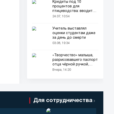
Кредиты под 10
процентов для
птицеводства: вводится
новый порядок
24.07, 10:54
Учитель выставлял
оценки студентам даже
за день до смерти
03.08, 19:34
«Творчество» малыша,
разрисовавшего паспорт
отца чёрной ручкой,
привлекло всеобщее
Вчера, 14:20
внимание
Для сотрудничества