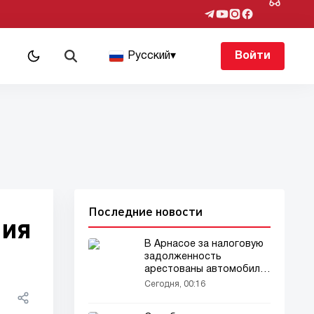
Русский
▾
Войти
Последние новости
ния
В Арнасое за налоговую
задолженность
арестованы автомобили-
иномарки 2 фермеров
Сегодня, 00:16