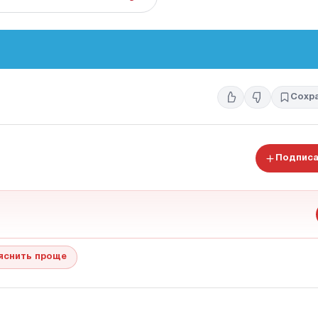
Сохр
Подписа
яснить проще