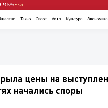
1 761
сўм
▼
7,04
бщество
Техно
Спорт
Авто
Культура
Экономика
крыла цены на выступле
етях начались споры