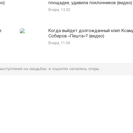
ео)
площадке, удивила поклонников (видео)
Вчера, 13:32
е
Когда выйдет долгожданный клип Ксам
Собиров «Пешта»? (видео)
Вчера, 11:56
ыступления на свадьбах: в соцсетях начались споры