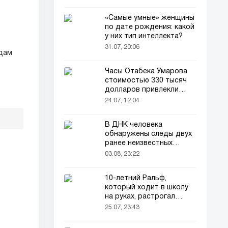
«Самые умные» женщины
по дате рождения: какой
у них тип интеллекта?
31.07, 20:06
дам
Часы Отабека Умарова
стоимостью 330 тысяч
долларов привлекли
всеобщее внимание в
24.07, 12:04
сети!
В ДНК человека
обнаружены следы двух
ранее неизвестных
предков
03.08, 23:22
10-летний Ральф,
который ходит в школу
на руках, растрогал
пользователей соцсетей
25.07, 23:43