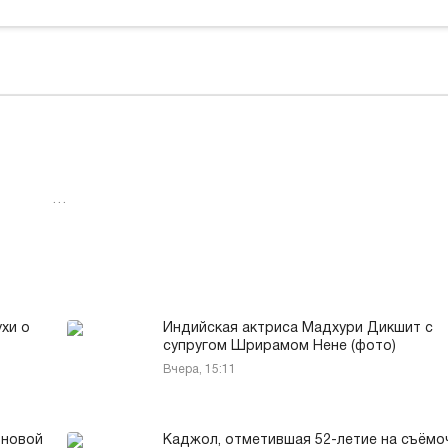
…
хи о
Индийская актриса Мадхури Дикшит с
супругом Шрирамом Нене (фото)
Вчера, 15:11
 новой
Каджол, отметившая 52-летие на съёмо