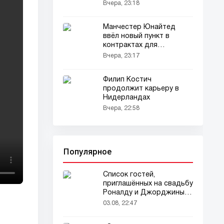
остаться в «Ювентусе»
Вчера, 23:18
Манчестер Юнайтед
ввёл новый пункт в
контрактах для
финансовой
Вчера, 23:17
стабильности
Филип Костич
продолжит карьеру в
Нидерландах
Вчера, 22:58
Популярное
Список гостей,
приглашённых на свадьбу
Роналду и Джорджины,
вызвал ажиотаж
03.08, 22:47