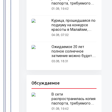
паспорта, требуемого
для домашних животных
01.08, 19:42
Курица, прошедшаяся по
подиуму на конкурсе
красоты в Малайзии,
привлекла внимание
04.08, 07:02
зрителей
Ожидаемое 20 лет
полное солнечное
затмение можно будет
наблюдать в августе
03.08, 18:31
Обсуждаемое
В сети
распространилась копия
паспорта, требуемого
для домашних животных
01.08, 19:42