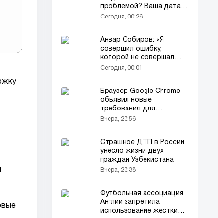
проблемой? Ваша дата
рождения раскроет
Сегодня, 00:26
тайну
Анвар Собиров: «Я
совершил ошибку,
которой не совершал
Роналду»
Сегодня, 00:01
ержку
Браузер Google Chrome
объявил новые
требования для
локального
и
Вчера, 23:56
искусственного
интеллекта
Страшное ДТП в России
унесло жизни двух
граждан Узбекистана
и
Вчера, 23:38
Футбольная ассоциация
Англии запретила
овые
использование жестких