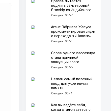
SpaceX пытается
поднять 52-метровый
Starship из Индийского
океана
Сегодня, 00:57
Агент Габриэла Жезуса
прокомментировал слухи
о переходе в «Наполи»
Сегодня, 00:55
Слова одного пассажира
стали причиной
эвакуации всего
самолёта
Сегодня, 00:53
Назван самый полезный
плод для укрепления
памяти
Сегодня, 00:41
Как вы ведёте себя,
когда сталкиваетесь с