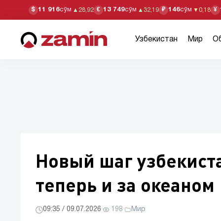
11 916
сўм
13 749
сўм
146
сўм
$
€
₽
¥
▲
28,92
▲
32,19
▼
0,18
Узбекистан
Мир
О
Новый шаг узбекист
теперь и за океаном
09:35 / 09.07.2026
·
198
·
Мир