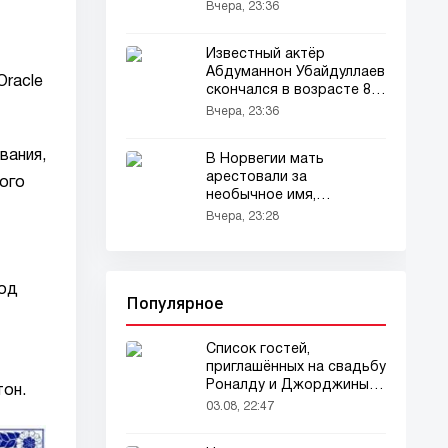
стен вокруг полей
Вчера, 23:36
Известный актёр
Абдуманнон Убайдуллаев
Oracle
скончался в возрасте 86
лет
Вчера, 23:36
вания,
В Норвегии мать
арестовали за
ого
необычное имя,
выбранное для сына
Вчера, 23:28
под
Популярное
Список гостей,
приглашённых на свадьбу
Роналду и Джорджины,
тон.
вызвал ажиотаж
03.08, 22:47