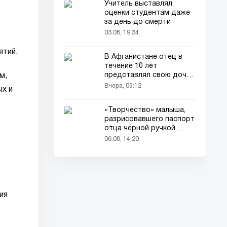
Учитель выставлял
оценки студентам даже
за день до смерти
03.08, 19:34
ятий.
В Афганистане отец в
течение 10 лет
представлял свою дочь
м,
окружающим как
Вчера, 05:12
х и
мальчика
«Творчество» малыша,
разрисовавшего паспорт
отца чёрной ручкой,
привлекло всеобщее
06.08, 14:20
внимание
ия