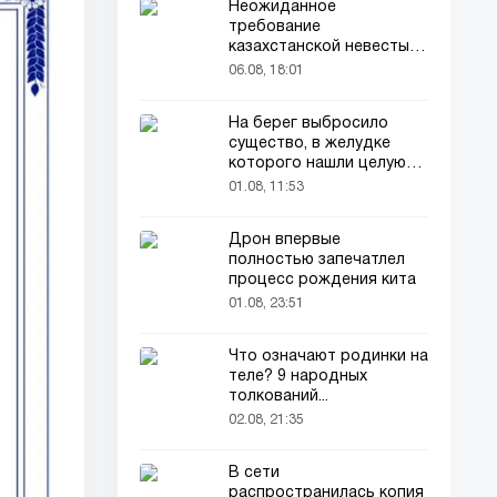
Неожиданное
требование
казахстанской невесты в
качестве махра удивило
06.08, 18:01
всех
На берег выбросило
существо, в желудке
которого нашли целую
добычу
01.08, 11:53
Дрон впервые
полностью запечатлел
процесс рождения кита
01.08, 23:51
Что означают родинки на
теле? 9 народных
толкований...
02.08, 21:35
В сети
распространилась копия