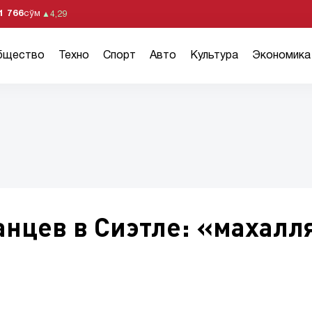
1 766
сўм
▲
4,29
бщество
Техно
Спорт
Авто
Культура
Экономика
анцев в Сиэтле: «махалл