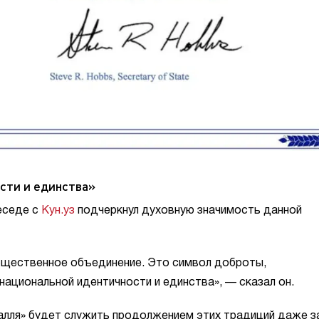
сти и единства»
беседе с
Кун.уз
подчеркнул духовную значимость данной
бщественное объединение. Это символ доброты,
ациональной идентичности и единства», — сказал он.
халля» будет служить продолжением этих традиций даже з