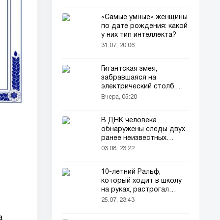
«Самые умные» женщины
по дате рождения: какой
у них тип интеллекта?
31.07, 20:06
Гигантская змея,
забравшаяся на
электрический столб,
погибла от удара током
Вчера, 05:20
В ДНК человека
обнаружены следы двух
ранее неизвестных
предков
03.08, 23:22
10-летний Ральф,
который ходит в школу
на руках, растрогал
пользователей соцсетей
25.07, 23:43
а