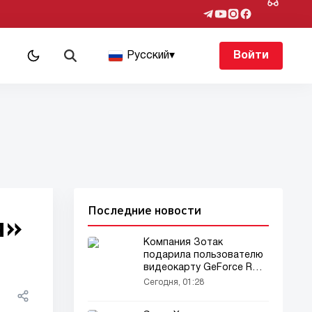
Русский
▾
Войти
Последние новости
я»
Компания Зотак
подарила пользователю
видеокарту GeForce RTX
5090
Сегодня, 01:28