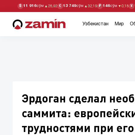
11 916
сўм
13 749
сўм
146
сўм
$
€
₽
¥
▲
28,92
▲
32,19
▼
0,18
Узбекистан
Мир
О
Эрдоган сделал нео
саммита: европейск
трудностями при ег