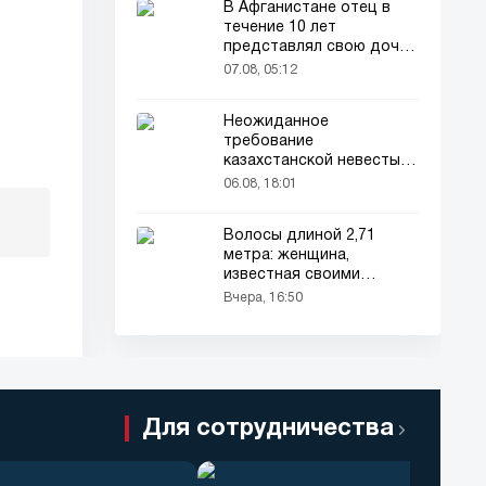
В Афганистане отец в
течение 10 лет
представлял свою дочь
окружающим как
07.08, 05:12
мальчика
Неожиданное
требование
казахстанской невесты в
качестве махра удивило
06.08, 18:01
всех
Волосы длиной 2,71
метра: женщина,
известная своими
волосами, которые
Вчера, 16:50
длиннее её роста, снова
в центре внимания
Для сотрудничества