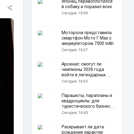
Японец перевоплотился
в собаку и поразил всех
Сегодня, 16:58
Моторола представила
смартфон Мото Г Max с
аккумулятором 7000 mAh
Сегодня, 16:57
Арсенал: смогут ли
чемпионы 2026 года
войти в легендарных
«Непобедимых»?
Сегодня, 16:52
Парашюты, парапланы и
квадроциклы: для
туристического бизнеса
предоставят
Сегодня, 16:40
таможенные льготы
Раскрывает ли дата
рождения характер