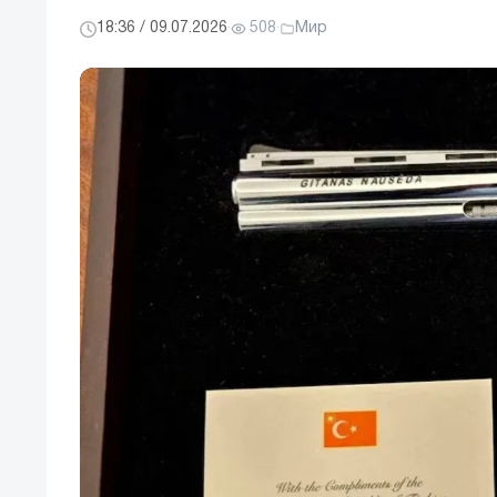
18:36 / 09.07.2026
·
508
·
Мир