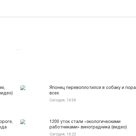
…
лю,
Японец перевоплотился в собаку и пора
видео)
всех
Сегодня, 16:58
ороге,
1200 уток стали «экологическими
ода
работниками» виноградника (видео)
Сегодня, 16:22