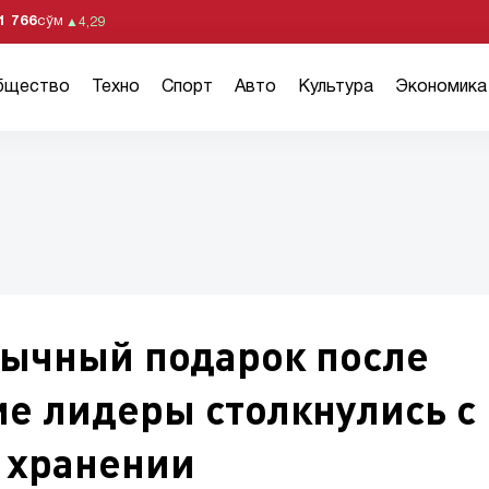
1 766
сўм
▲
4,29
бщество
Техно
Спорт
Авто
Культура
Экономика
бычный подарок после
ие лидеры столкнулись с
о хранении