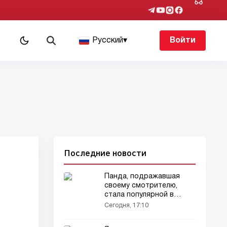
Русский
▾
Войти
Последние новости
Панда, подражавшая
своему смотрителю,
стала популярной в
социальных сетях
Сегодня, 17:10
(видео)