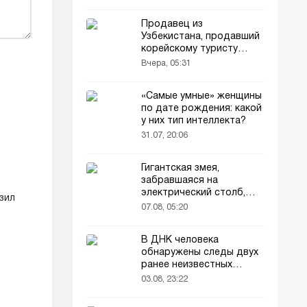
Продавец из
Узбекистана, продавший
корейскому туристу
напиток за 90 тысяч
Вчера, 05:31
сумов, оказался в центре
внимания корейского
«Самые умные» женщины
телевидения
по дате рождения: какой
у них тип интеллекта?
31.07, 20:06
Гигантская змея,
забравшаяся на
электрический столб,
зил
погибла от удара током
07.08, 05:20
В ДНК человека
обнаружены следы двух
ранее неизвестных
предков
03.08, 23:22