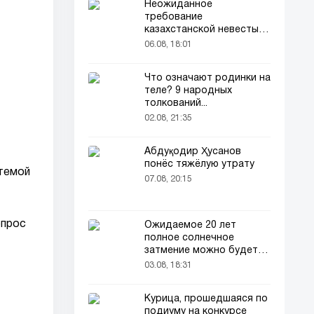
Неожиданное
требование
казахстанской невесты в
качестве махра удивило
06.08, 18:01
всех
Что означают родинки на
теле? 9 народных
толкований...
02.08, 21:35
Абдуқодир Ҳусанов
понёс тяжёлую утрату
 темой
07.08, 20:15
опрос
Ожидаемое 20 лет
полное солнечное
затмение можно будет
наблюдать в августе
03.08, 18:31
Курица, прошедшаяся по
подиуму на конкурсе