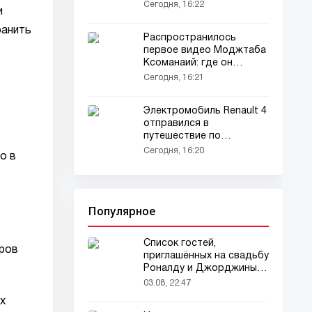
виноградника (видео)
Сегодня, 16:22
и
ранить
Распространилось
первое видео Моджтаба
Ксоманаий: где он
находится? (видео)
Сегодня, 16:21
Электромобиль Renault 4
отправился в
путешествие по
Великобритании на
Сегодня, 16:20
о в
солнечной энергии
Популярное
Список гостей,
еров
приглашённых на свадьбу
Роналду и Джорджины,
вызвал ажиотаж
03.08, 22:47
х