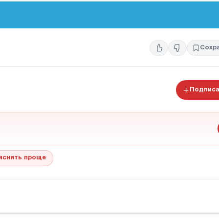
Сохр
Подписа
яснить проще