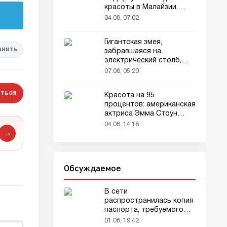
красоты в Малайзии,
привлекла внимание
04.08, 07:02
зрителей
Гигантская змея,
анить
забравшаяся на
электрический столб,
погибла от удара током
07.08, 05:20
ться
Красота на 95
процентов: американская
актриса Эмма Стоун
признана самой красивой
04.08, 14:16
женщиной в мире!
→
Обсуждаемое
В сети
распространилась копия
паспорта, требуемого
для домашних животных
01.08, 19:42