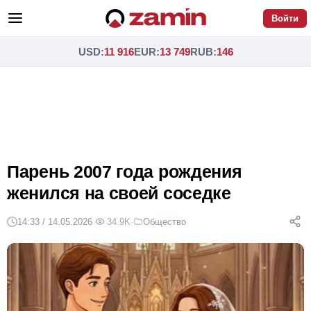
Войти
USD
:
11 916
EUR
:
13 749
RUB
:
146
Парень 2007 года рождения
женился на своей соседке
14:33 / 14.05.2026
·
34.9K
·
Общество