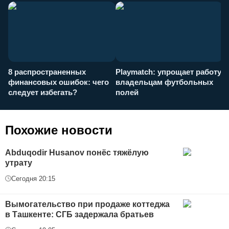
8 распространенных
Playmatch: упрощает работу
P
финансовых ошибок: чего
владельцам футбольных
н
следует избегать?
полей
и
п
Похожие новости
Abduqodir Husanov понёс тяжёлую
утрату
Сегодня 20:15
Вымогательство при продаже коттеджа
в Ташкенте: СГБ задержала братьев