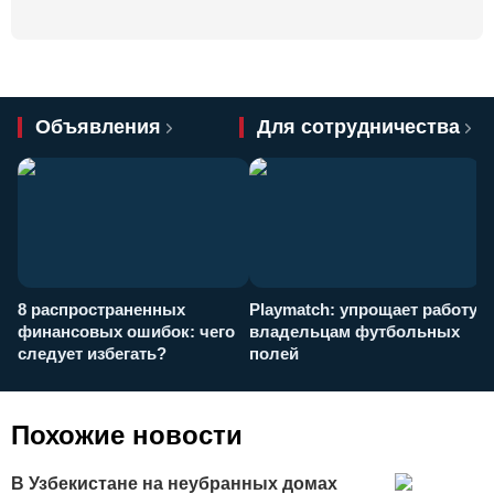
Объявления
Для сотрудничества
8 распространенных
Playmatch: упрощает работу
P
финансовых ошибок: чего
владельцам футбольных
н
следует избегать?
полей
и
п
Похожие новости
В Узбекистане на неубранных домах