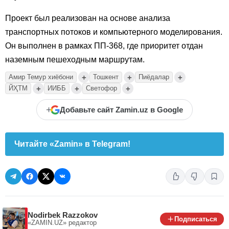
Проект был реализован на основе анализа
транспортных потоков и компьютерного моделирования.
Он выполнен в рамках ПП-368, где приоритет отдан
наземным пешеходным маршрутам.
+
+
+
Амир Темур хиёбони
Тошкент
Пиёдалар
+
+
+
ЙҲТМ
ИИББ
Светофор
+
Добавьте сайт Zamin.uz в Google
Читайте «Zamin» в Telegram!
Nodirbek Razzokov
Подписаться
«ZAMIN.UZ»
редактор