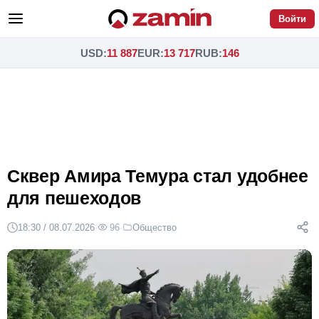
Войти
USD
:
11 887
EUR
:
13 717
RUB
:
146
Сквер Амира Темура стал удобнее
для пешеходов
18:30 / 08.07.2026
·
96
·
Общество