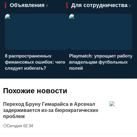
Объявления
Для сотрудничества
8 распространенных
Playmatch: упрощает работу
P
финансовых ошибок: чего
владельцам футбольных
н
следует избегать?
полей
и
п
Похожие новости
Переход Бруну Гимарайса в Арсенал
задерживается из-за бюрократических
проблем
Сегодня 02:34