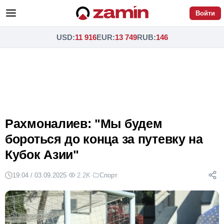
Войти
USD
:
11 916
EUR
:
13 749
RUB
:
146
Рахмоналиев: "Мы будем
бороться до конца за путевку на
Кубок Азии"
19:04 / 03.09.2025
·
2.2K
·
Спорт