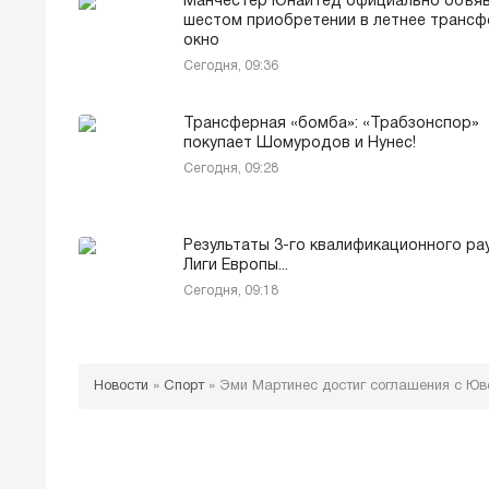
Манчестер Юнайтед официально объяв
шестом приобретении в летнее трансф
окно
Сегодня, 09:36
Трансферная «бомба»: «Трабзонспор»
покупает Шомуродов и Нунес!
Сегодня, 09:28
Результаты 3-го квалификационного ра
Лиги Европы...
Сегодня, 09:18
Новости
»
Спорт
»
Эми Мартинес достиг соглашения с Юв