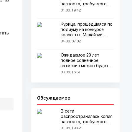
ёл из
паспорта, требуемого
для домашних животных
01.08, 19:42
Курица, прошедшаяся по
подиуму на конкурсе
ьтаты
красоты в Малайзии,
привлекла внимание
04.08, 07:02
зрителей
Ожидаемое 20 лет
полное солнечное
затмение можно будет
о
наблюдать в августе
03.08, 18:31
Обсуждаемое
В сети
распространилась копия
паспорта, требуемого
для домашних животных
01.08, 19:42