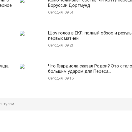
ил о
Комо усиливает состав: Ян Коуту переш
ерное
Боруссии Дортмунд
Сегодня, 09:31
Шоу голов в ЕКЛ: полный обзор и резул
первых матчей
Сегодня, 09:21
унда
Что Гвардиола сказал Родри? Это стал
большим ударом для Переса...
Сегодня, 09:13
ентусом