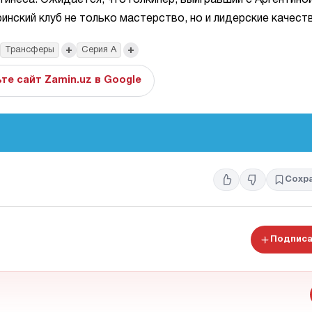
инеса. Ожидается, что голкипер, выигравший с Аргентино
инский клуб не только мастерство, но и лидерские качеств
+
+
Трансферы
Серия А
те сайт Zamin.uz в Google
Сохр
Подписа