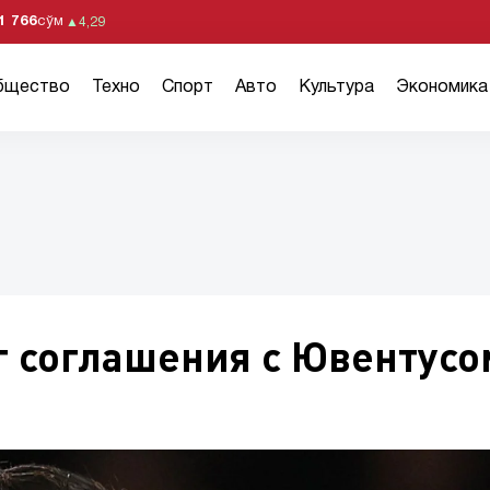
1 766
сўм
▲
4,29
бщество
Техно
Спорт
Авто
Культура
Экономика
г соглашения с Ювентусо