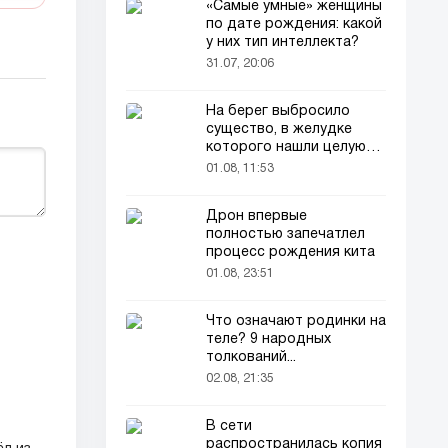
«Самые умные» женщины
по дате рождения: какой
у них тип интеллекта?
31.07, 20:06
На берег выбросило
существо, в желудке
которого нашли целую
добычу
01.08, 11:53
Дрон впервые
полностью запечатлел
процесс рождения кита
01.08, 23:51
Что означают родинки на
теле? 9 народных
толкований...
02.08, 21:35
В сети
распространилась копия