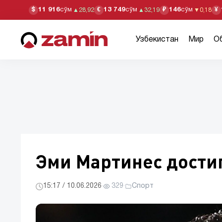
11 916
сўм
13 749
сўм
146
сўм
$
€
₽
¥
▲
28,92
▲
32,19
▼
0,18
Узбекистан
Мир
О
Эми Мартинес дости
15:17 / 10.06.2026
·
329
·
Спорт