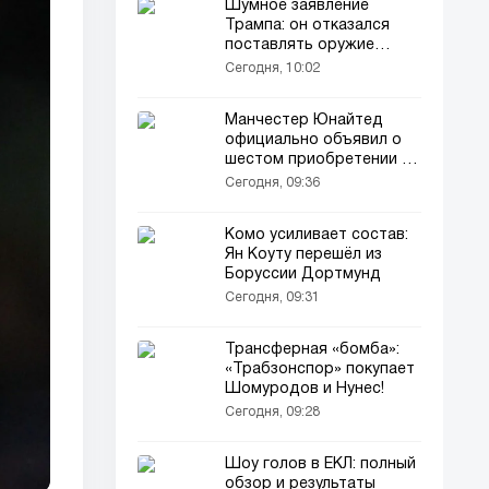
Шумное заявление
Трампа: он отказался
поставлять оружие
Украине!
Сегодня, 10:02
Манчестер Юнайтед
официально объявил о
шестом приобретении в
летнее трансферное
Сегодня, 09:36
окно
Комо усиливает состав:
Ян Коуту перешёл из
Боруссии Дортмунд
Сегодня, 09:31
Трансферная «бомба»:
«Трабзонспор» покупает
Шомуродов и Нунес!
Сегодня, 09:28
Шоу голов в ЕКЛ: полный
обзор и результаты