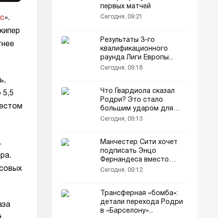
первых матчей
Сегодня, 09:21
с
».
кипер
Результаты 3-го
тнее
квалификационного
раунда Лиги Европы...
Сегодня, 09:18
ь,
Что Гвардиола сказал
 5,5
Родри? Это стало
местом
большим ударом для
Переса...
Сегодня, 09:13
Манчестер Сити хочет
.
подписать Энцо
ра.
Фернандеса вместо
Родри
нсовых
Сегодня, 09:12
Трансферная «бомба»:
детали перехода Родри
аза
в «Барселону»...