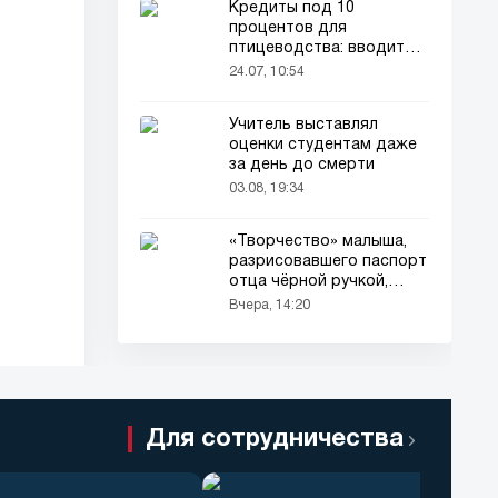
Кредиты под 10
процентов для
птицеводства: вводится
новый порядок
24.07, 10:54
Учитель выставлял
оценки студентам даже
за день до смерти
03.08, 19:34
«Творчество» малыша,
разрисовавшего паспорт
отца чёрной ручкой,
привлекло всеобщее
Вчера, 14:20
внимание
Для сотрудничества