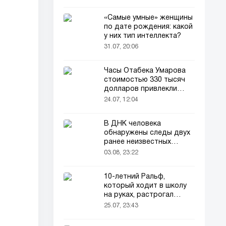
«Самые умные» женщины
по дате рождения: какой
у них тип интеллекта?
31.07, 20:06
Часы Отабека Умарова
стоимостью 330 тысяч
долларов привлекли
всеобщее внимание в
24.07, 12:04
сети!
В ДНК человека
обнаружены следы двух
ранее неизвестных
предков
03.08, 23:22
10-летний Ральф,
который ходит в школу
на руках, растрогал
пользователей соцсетей
25.07, 23:43