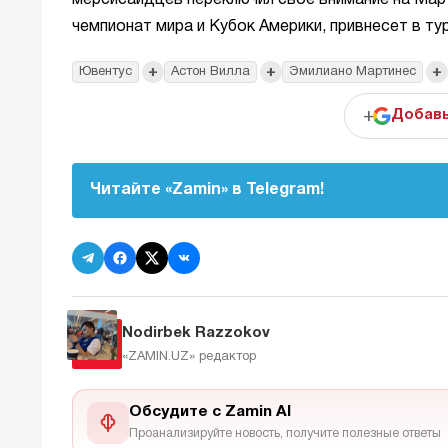
мерсисайдцев переключил свое внимание на Март
чемпионат мира и Кубок Америки, привнесет в тур
+
+
+
Ювентус
Астон Вилла
Эмилиано Мартинес
+
Добавь
Читайте «Zamin» в Telegram!
Nodirbek Razzokov
«ZAMIN.UZ»
редактор
Обсудите с Zamin AI
Проанализируйте новость, получите полезные ответы