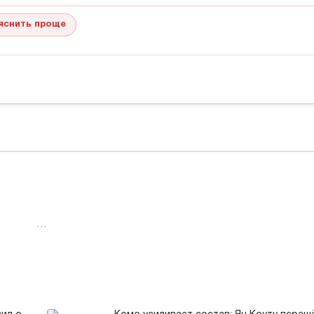
яснить проще
…