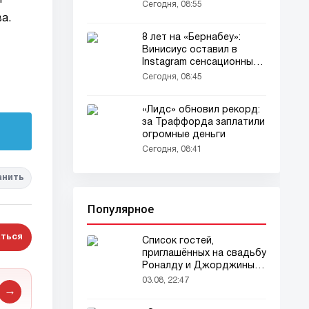
й
Сегодня, 08:55
а.
8 лет на «Бернабеу»:
Винисиус оставил в
Instagram сенсационный
пост...
Сегодня, 08:45
«Лидс» обновил рекорд:
за Траффорда заплатили
огромные деньги
Сегодня, 08:41
анить
Популярное
ться
Список гостей,
приглашённых на свадьбу
Роналду и Джорджины,
вызвал ажиотаж
03.08, 22:47
→