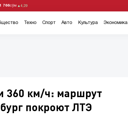
1 766
сўм
▲
4,29
бщество
Техно
Спорт
Авто
Культура
Экономика
и 360 км/ч: маршрут
бург покроют ЛТЭ