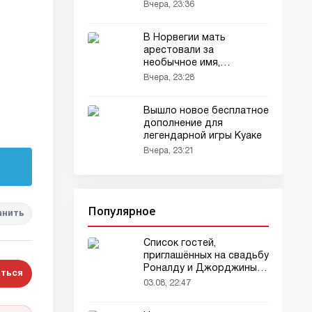
лет
Вчера, 23:36
В Норвегии мать
арестовали за
необычное имя,
выбранное для сына
Вчера, 23:28
Вышло новое бесплатное
дополнение для
легендарной игры Куаке
Вчера, 23:21
Популярное
анить
Список гостей,
приглашённых на свадьбу
Роналду и Джорджины,
ться
вызвал ажиотаж
03.08, 22:47