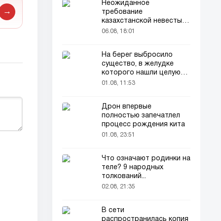
Неожиданное
→
требование
казахстанской невесты в
качестве махра удивило
06.08, 18:01
всех
На берег выбросило
существо, в желудке
которого нашли целую
добычу
01.08, 11:53
Дрон впервые
полностью запечатлел
процесс рождения кита
01.08, 23:51
Что означают родинки на
теле? 9 народных
толкований...
02.08, 21:35
В сети
распространилась копия