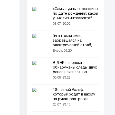
«Самые умные» женщины
по дате рождения: какой
у них тип интеллекта?
31.07, 20:06
Гигантская змея,
забравшаяся на
электрический столб,
погибла от удара током
Вчера, 05:20
В ДНК человека
обнаружены следы двух
ранее неизвестных
предков
03.08, 23:22
10-летний Ральф,
который ходит в школу
на руках, растрогал
пользователей соцсетей
25.07, 23:43