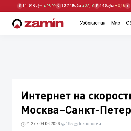
11 916
сўм
13 749
сўм
146
сўм
$
€
₽
¥
▲
28,92
▲
32,19
▼
0,18
Узбекистан
Мир
О
Интернет на скорост
Москва–Санкт-Петер
21:27 / 04.06.2026
·
195
·
Технологии