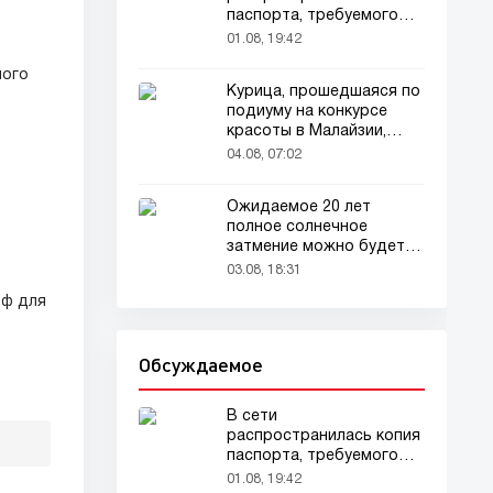
паспорта, требуемого
для домашних животных
01.08, 19:42
ного
Курица, прошедшаяся по
подиуму на конкурсе
красоты в Малайзии,
привлекла внимание
04.08, 07:02
зрителей
Ожидаемое 20 лет
полное солнечное
затмение можно будет
наблюдать в августе
03.08, 18:31
рф для
Обсуждаемое
В сети
распространилась копия
паспорта, требуемого
для домашних животных
01.08, 19:42