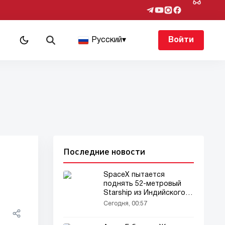
Русский
▾
Войти
Последние новости
SpaceX пытается
поднять 52-метровый
Starship из Индийского
океана
Сегодня, 00:57