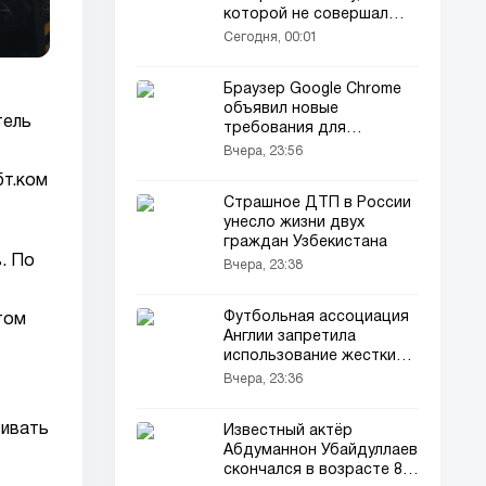
которой не совершал
Роналду»
Сегодня, 00:01
Браузер Google Chrome
объявил новые
тель
требования для
локального
Вчера, 23:56
искусственного
бт.ком
интеллекта
Страшное ДТП в России
унесло жизни двух
граждан Узбекистана
. По
Вчера, 23:38
Футбольная ассоциация
том
Англии запретила
использование жестких
стен вокруг полей
Вчера, 23:36
вивать
Известный актёр
Абдуманнон Убайдуллаев
скончался в возрасте 86