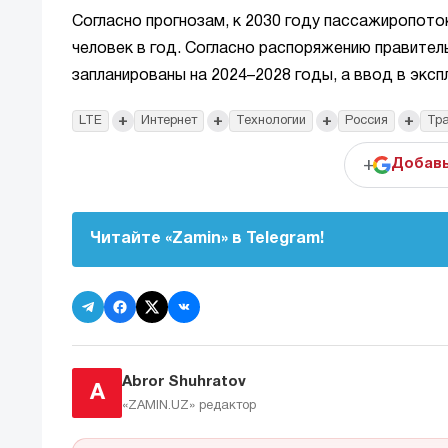
Согласно прогнозам, к 2030 году пассажиропот
человек в год. Согласно распоряжению правител
запланированы на 2024–2028 годы, а ввод в экс
+
+
+
+
LTE
Интернет
Технологии
Россия
Тр
+
Добавь
Читайте «Zamin» в Telegram!
Abror Shuhratov
A
«ZAMIN.UZ»
редактор