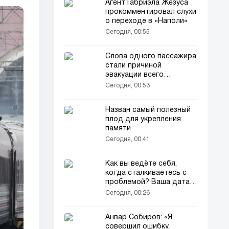
Агент Габриэла Жезуса
прокомментировал слухи
о переходе в «Наполи»
Сегодня, 00:55
Слова одного пассажира
стали причиной
эвакуации всего
самолёта
Сегодня, 00:53
Назван самый полезный
плод для укрепления
памяти
Сегодня, 00:41
Как вы ведёте себя,
когда сталкиваетесь с
проблемой? Ваша дата
рождения раскроет
Сегодня, 00:26
тайну
Анвар Собиров: «Я
совершил ошибку,