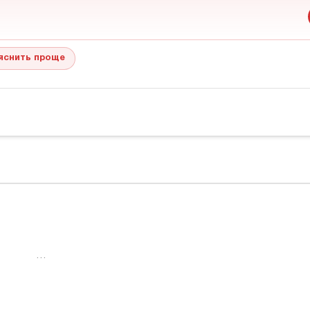
яснить проще
…