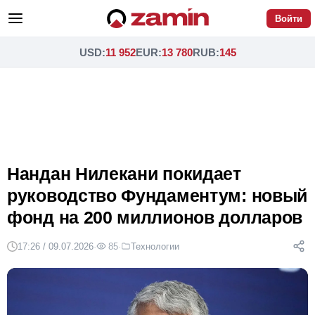
Войти
USD
:
11 952
EUR
:
13 780
RUB
:
145
Нандан Нилекани покидает
руководство Фундаментум: новый
фонд на 200 миллионов долларов
17:26 / 09.07.2026
·
85
·
Технологии