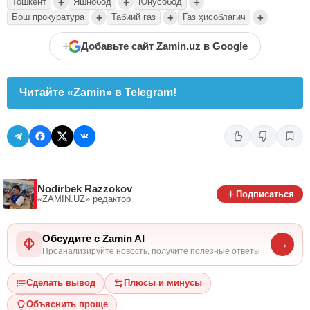
+
+
+
Тошкент
Яшнобод
Юнусобод
+
+
+
Бош прокуратура
Табиий газ
Газ ҳисоблагич
+
Добавьте сайт Zamin.uz в Google
Читайте «Zamin» в Telegram!
Nodirbek Razzokov
Подписаться
«ZAMIN.UZ»
редактор
Обсудите с Zamin AI
→
Проанализируйте новость, получите полезные ответы
Сделать вывод
Плюсы и минусы
Объяснить проще