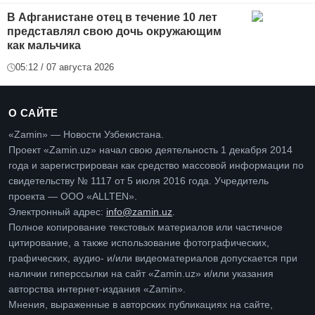
В Афганистане отец в течение 10 лет
представлял свою дочь окружающим
как мальчика
05:12 / 07 августа 2026
О САЙТЕ
«Zamin» — Новости Узбекистана.
Проект «Zamin.uz» начал свою деятельность 1 декабря 2014
года и зарегистрирован как средство массовой информации по
свидетельству № 1117 от 5 июля 2016 года. Учредитель
проекта — ООО «ALLTEN».
Электронный адрес:
info@zamin.uz
.
Полное копирование текстовых материалов или частичное
цитирование, а также использование фотографических,
графических, аудио- и/или видеоматериалов допускается при
наличии гиперссылки на сайт «Zamin.uz» и/или указания
авторства интернет-издания «Zamin».
Мнения, выраженные в авторских публикациях на сайте,