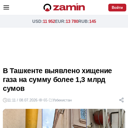
Войти
USD
:
11 952
EUR
:
13 780
RUB
:
145
В Ташкенте выявлено хищение
газа на сумму более 1,3 млрд
сумов
11:11 / 08.07.2026
·
65
·
Узбекистан